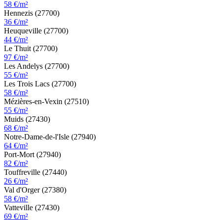
58 €/m²
Hennezis (27700)
36 €/m²
Heuqueville (27700)
44 €/m²
Le Thuit (27700)
97 €/m²
Les Andelys (27700)
55 €/m²
Les Trois Lacs (27700)
58 €/m²
Mézières-en-Vexin (27510)
55 €/m²
Muids (27430)
68 €/m²
Notre-Dame-de-l'Isle (27940)
64 €/m²
Port-Mort (27940)
82 €/m²
Touffreville (27440)
26 €/m²
Val d'Orger (27380)
58 €/m²
Vatteville (27430)
69 €/m²