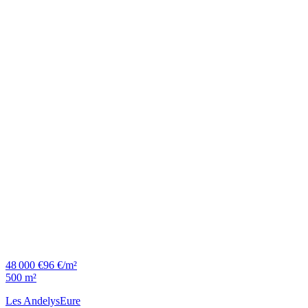
48 000 €
96 €/m²
500 m²
Les Andelys
Eure