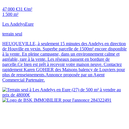
47 000 €
31 €/m²
1 500 m²
Les Andelys
Eure
terrain seul
HEUQUEVILLE, à seulement 15 minutes des Andelys en direction
de Houville en vexin. Superbe parcelle de 1500m² encore disponible
à la vente. En pleine campagne, dans un environnement calme et
agréable, rare à la vente. Les réseaux passent en bordure de
parcelle.Ce bien est prêt à recevoir votre maison neuve. Contactez
rapidement Karen GOHIER des Maisons balency de Louviers pour
plus de renseignements.Annonce proposée par un Agent
Commercial Partenaire.