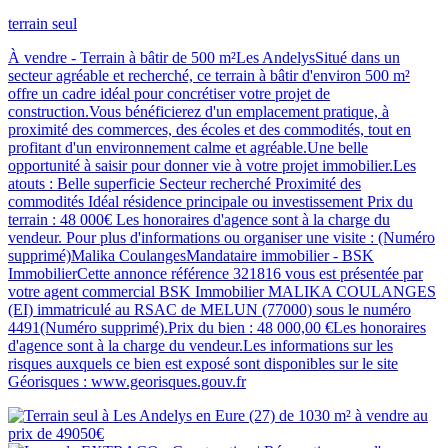
terrain seul
À vendre - Terrain à bâtir de 500 m²Les AndelysSitué dans un
secteur agréable et recherché, ce terrain à bâtir d'environ 500 m²
offre un cadre idéal pour concrétiser votre projet de
construction.Vous bénéficierez d'un emplacement pratique, à
proximité des commerces, des écoles et des commodités, tout en
profitant d'un environnement calme et agréable.Une belle
opportunité à saisir pour donner vie à votre projet immobilier.Les
atouts : Belle superficie Secteur recherché Proximité des
commodités Idéal résidence principale ou investissement Prix du
terrain : 48 000€ Les honoraires d'agence sont à la charge du
vendeur. Pour plus d'informations ou organiser une visite : (Numéro
supprimé)Malika CoulangesMandataire immobilier - BSK
ImmobilierCette annonce référence 321816 vous est présentée par
votre agent commercial BSK Immobilier MALIKA COULANGES
(EI) immatriculé au RSAC de MELUN (77000) sous le numéro
4491(Numéro supprimé).Prix du bien : 48 000,00 €Les honoraires
d'agence sont à la charge du vendeur.Les informations sur les
risques auxquels ce bien est exposé sont disponibles sur le site
Géorisques : www.georisques.gouv.fr