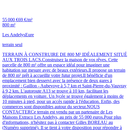
55 000 €
69 €/m²
800 m²
Les Andelys
Eure
terrain seul
TERRAIN À CONSTRUIRE DE 800 M² IDÉALEMENT SITUÉ
AUX TROIS LACS.Construisez la maison de vos rêves. Cette
parcelle de 800 m² offre un espace idéal pour imaginer une
habitation sur mesure avec de beaux extérieurs.Il propose un terrain
de 800 m² prêt à accueillir votre futur projet.Il bénéficie d'un
emplacement bien desservi avec la présence de deux gares à
proximité : Gaillon - Aubevoye à 5,7 km et Saint-Pierre-du-Vauvray
à 9,2 km. L'autoroute A13 se trouve à 10 km, facilitant les
déplacements en voiture. Un lycée se trouve également à moins de
10 minutes à pied, pour un accès rapide à l'éducation. Enfin, des
commerces sont disponibles autour du secteur.NOUS
CONTACTERCe terrain est vendu par un partenaire de Les
Maisons Extraco Les Andelys, au prix de 55 000 euros.Pour plus
d'informations, n'hésitez pas à contacter Gilles BOREAU au
(Numéro supprimé). Il se tient à votre disposition pour répondre à