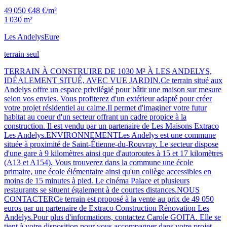
49 050 €
48 €/m²
1 030 m²
Les Andelys
Eure
terrain seul
TERRAIN À CONSTRUIRE DE 1030 M² À LES ANDELYS,
IDÉALEMENT SITUÉ, AVEC VUE JARDIN.Ce terrain situé aux
Andelys offre un espace privilégié pour bâtir une maison sur mesure
selon vos envies. Vous profiterez d'un extérieur adapté pour créer
votre projet résidentiel au calme.Il permet d'imaginer votre futur
habitat au coeur d'un secteur offrant un cadre propice à la
construction. Il est vendu par un partenaire de Les Maisons Extraco
Les Andelys.ENVIRONNEMENTLes Andelys est une commune
située à proximité de Saint-Étienne-du-Rouvray. Le secteur dispose
d'une gare à 9 kilomètres ainsi que d'autoroutes à 15 et 17 kilomètres
(A13 et A154). Vous trouverez dans la commune une école
primaire, une école élémentaire ainsi qu'un collège accessibles en
moins de 15 minutes à pied. Le cinéma Palace et plusieurs
restaurants se situent également à de courtes distances.NOUS
CONTACTERCe terrain est proposé à la vente au prix de 49 050
euros par un partenaire de Extraco Construction Rénovation Les
Andelys.Pour plus d'informations, contactez Carole GOITA. Elle se
tient à votre disposition pour vous accompagner dans votre projet.