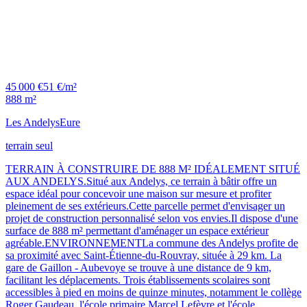
45 000 €
51 €/m²
888 m²
Les Andelys
Eure
terrain seul
TERRAIN À CONSTRUIRE DE 888 M² IDÉALEMENT SITUÉ
AUX ANDELYS.Situé aux Andelys, ce terrain à bâtir offre un
espace idéal pour concevoir une maison sur mesure et profiter
pleinement de ses extérieurs.Cette parcelle permet d'envisager un
projet de construction personnalisé selon vos envies.Il dispose d'une
surface de 888 m² permettant d'aménager un espace extérieur
agréable.ENVIRONNEMENTLa commune des Andelys profite de
sa proximité avec Saint-Étienne-du-Rouvray, située à 29 km. La
gare de Gaillon - Aubevoye se trouve à une distance de 9 km,
facilitant les déplacements. Trois établissements scolaires sont
accessibles à pied en moins de quinze minutes, notamment le collège
Roger Gaudeau, l'école primaire Marcel Lefèvre et l'école