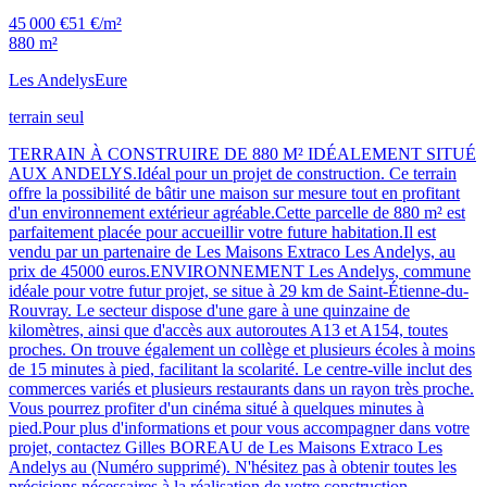
45 000 €
51 €/m²
880 m²
Les Andelys
Eure
terrain seul
TERRAIN À CONSTRUIRE DE 880 M² IDÉALEMENT SITUÉ
AUX ANDELYS.Idéal pour un projet de construction. Ce terrain
offre la possibilité de bâtir une maison sur mesure tout en profitant
d'un environnement extérieur agréable.Cette parcelle de 880 m² est
parfaitement placée pour accueillir votre future habitation.Il est
vendu par un partenaire de Les Maisons Extraco Les Andelys, au
prix de 45000 euros.ENVIRONNEMENT Les Andelys, commune
idéale pour votre futur projet, se situe à 29 km de Saint-Étienne-du-
Rouvray. Le secteur dispose d'une gare à une quinzaine de
kilomètres, ainsi que d'accès aux autoroutes A13 et A154, toutes
proches. On trouve également un collège et plusieurs écoles à moins
de 15 minutes à pied, facilitant la scolarité. Le centre-ville inclut des
commerces variés et plusieurs restaurants dans un rayon très proche.
Vous pourrez profiter d'un cinéma situé à quelques minutes à
pied.Pour plus d'informations et pour vous accompagner dans votre
projet, contactez Gilles BOREAU de Les Maisons Extraco Les
Andelys au (Numéro supprimé). N'hésitez pas à obtenir toutes les
précisions nécessaires à la réalisation de votre construction.