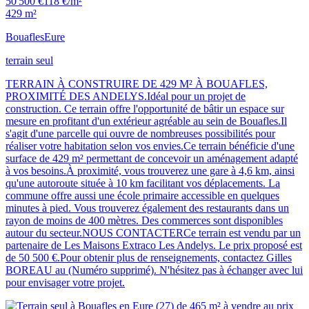
50 500 €
118 €/m²
429 m²
Bouafles
Eure
terrain seul
TERRAIN À CONSTRUIRE DE 429 M² À BOUAFLES,
PROXIMITÉ DES ANDELYS.Idéal pour un projet de
construction. Ce terrain offre l'opportunité de bâtir un espace sur
mesure en profitant d'un extérieur agréable au sein de Bouafles.Il
s'agit d'une parcelle qui ouvre de nombreuses possibilités pour
réaliser votre habitation selon vos envies.Ce terrain bénéficie d'une
surface de 429 m² permettant de concevoir un aménagement adapté
à vos besoins.À proximité, vous trouverez une gare à 4,6 km, ainsi
qu'une autoroute située à 10 km facilitant vos déplacements. La
commune offre aussi une école primaire accessible en quelques
minutes à pied. Vous trouverez également des restaurants dans un
rayon de moins de 400 mètres. Des commerces sont disponibles
autour du secteur.NOUS CONTACTERCe terrain est vendu par un
partenaire de Les Maisons Extraco Les Andelys. Le prix proposé est
de 50 500 €.Pour obtenir plus de renseignements, contactez Gilles
BOREAU au (Numéro supprimé). N'hésitez pas à échanger avec lui
pour envisager votre projet.