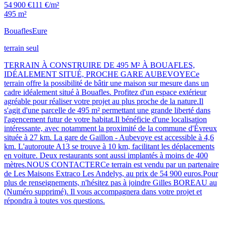
54 900 €
111 €/m²
495 m²
Bouafles
Eure
terrain seul
TERRAIN À CONSTRUIRE DE 495 M² À BOUAFLES,
IDÉALEMENT SITUÉ, PROCHE GARE AUBEVOYECe
terrain offre la possibilité de bâtir une maison sur mesure dans un
cadre idéalement situé à Bouafles. Profitez d'un espace extérieur
agréable pour réaliser votre projet au plus proche de la nature.Il
s'agit d'une parcelle de 495 m² permettant une grande liberté dans
l'agencement futur de votre habitat.Il bénéficie d'une localisation
intéressante, avec notamment la proximité de la commune d'Évreux
située à 27 km. La gare de Gaillon - Aubevoye est accessible à 4,6
km. L'autoroute A13 se trouve à 10 km, facilitant les déplacements
en voiture. Deux restaurants sont aussi implantés à moins de 400
mètres.NOUS CONTACTERCe terrain est vendu par un partenaire
de Les Maisons Extraco Les Andelys, au prix de 54 900 euros.Pour
plus de renseignements, n'hésitez pas à joindre Gilles BOREAU au
(Numéro supprimé). Il vous accompagnera dans votre projet et
répondra à toutes vos questions.