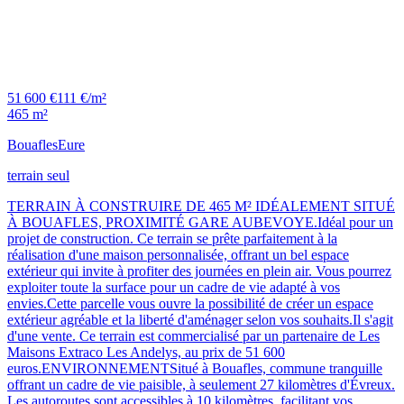
51 600 €
111 €/m²
465 m²
Bouafles
Eure
terrain seul
TERRAIN À CONSTRUIRE DE 465 M² IDÉALEMENT SITUÉ
À BOUAFLES, PROXIMITÉ GARE AUBEVOYE.Idéal pour un
projet de construction. Ce terrain se prête parfaitement à la
réalisation d'une maison personnalisée, offrant un bel espace
extérieur qui invite à profiter des journées en plein air. Vous pourrez
exploiter toute la surface pour un cadre de vie adapté à vos
envies.Cette parcelle vous ouvre la possibilité de créer un espace
extérieur agréable et la liberté d'aménager selon vos souhaits.Il s'agit
d'une vente. Ce terrain est commercialisé par un partenaire de Les
Maisons Extraco Les Andelys, au prix de 51 600
euros.ENVIRONNEMENTSitué à Bouafles, commune tranquille
offrant un cadre de vie paisible, à seulement 27 kilomètres d'Évreux.
Les autoroutes sont accessibles à 10 kilomètres, facilitant vos