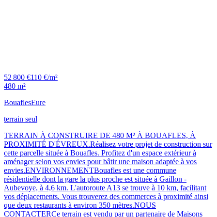
52 800 €
110 €/m²
480 m²
Bouafles
Eure
terrain seul
TERRAIN À CONSTRUIRE DE 480 M² À BOUAFLES, À
PROXIMITÉ D'ÉVREUX.Réalisez votre projet de construction sur
cette parcelle située à Bouafles. Profitez d'un espace extérieur à
aménager selon vos envies pour bâtir une maison adaptée à vos
envies.ENVIRONNEMENTBouafles est une commune
résidentielle dont la gare la plus proche est située à Gaillon -
Aubevoye, à 4,6 km. L'autoroute A13 se trouve à 10 km, facilitant
vos déplacements. Vous trouverez des commerces à proximité ainsi
que deux restaurants à environ 350 mètres.NOUS
CONTACTERCe terrain est vendu par un partenaire de Maisons