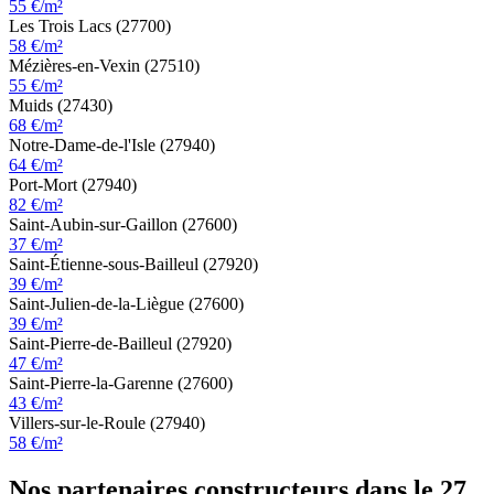
55 €/m²
Les Trois Lacs (27700)
58 €/m²
Mézières-en-Vexin (27510)
55 €/m²
Muids (27430)
68 €/m²
Notre-Dame-de-l'Isle (27940)
64 €/m²
Port-Mort (27940)
82 €/m²
Saint-Aubin-sur-Gaillon (27600)
37 €/m²
Saint-Étienne-sous-Bailleul (27920)
39 €/m²
Saint-Julien-de-la-Liègue (27600)
39 €/m²
Saint-Pierre-de-Bailleul (27920)
47 €/m²
Saint-Pierre-la-Garenne (27600)
43 €/m²
Villers-sur-le-Roule (27940)
58 €/m²
Nos partenaires constructeurs dans le 27