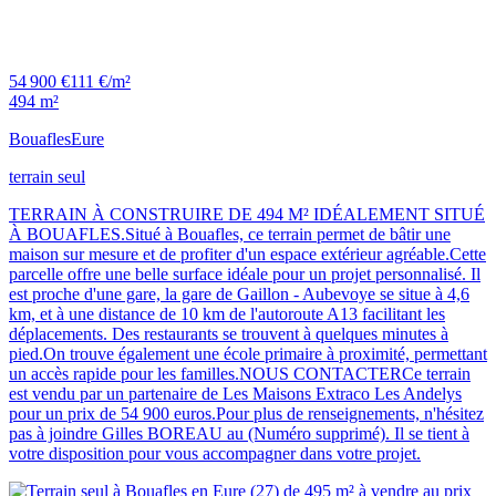
54 900 €
111 €/m²
494 m²
Bouafles
Eure
terrain seul
TERRAIN À CONSTRUIRE DE 494 M² IDÉALEMENT SITUÉ
À BOUAFLES.Situé à Bouafles, ce terrain permet de bâtir une
maison sur mesure et de profiter d'un espace extérieur agréable.Cette
parcelle offre une belle surface idéale pour un projet personnalisé. Il
est proche d'une gare, la gare de Gaillon - Aubevoye se situe à 4,6
km, et à une distance de 10 km de l'autoroute A13 facilitant les
déplacements. Des restaurants se trouvent à quelques minutes à
pied.On trouve également une école primaire à proximité, permettant
un accès rapide pour les familles.NOUS CONTACTERCe terrain
est vendu par un partenaire de Les Maisons Extraco Les Andelys
pour un prix de 54 900 euros.Pour plus de renseignements, n'hésitez
pas à joindre Gilles BOREAU au (Numéro supprimé). Il se tient à
votre disposition pour vous accompagner dans votre projet.