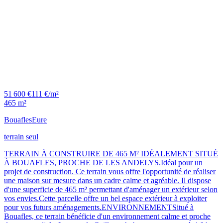
51 600 €
111 €/m²
465 m²
Bouafles
Eure
terrain seul
TERRAIN À CONSTRUIRE DE 465 M² IDÉALEMENT SITUÉ
À BOUAFLES, PROCHE DE LES ANDELYS.Idéal pour un
projet de construction. Ce terrain vous offre l'opportunité de réaliser
une maison sur mesure dans un cadre calme et agréable. Il dispose
d'une superficie de 465 m² permettant d'aménager un extérieur selon
vos envies.Cette parcelle offre un bel espace extérieur à exploiter
pour vos futurs aménagements.ENVIRONNEMENTSitué à
Bouafles, ce terrain bénéficie d'un environnement calme et proche