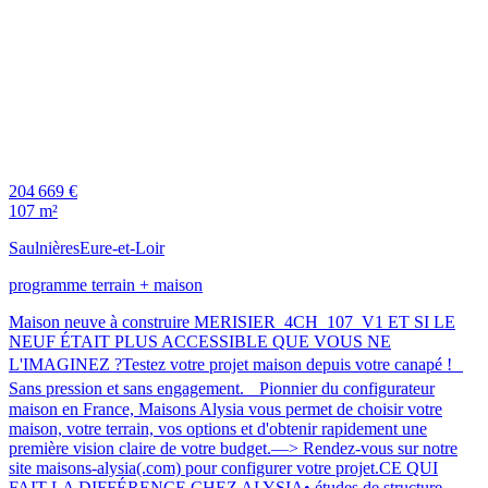
204 669 €
107 m²
Saulnières
Eure-et-Loir
programme terrain + maison
Maison neuve à construire MERISIER_4CH_107_V1 ET SI LE
NEUF ÉTAIT PLUS ACCESSIBLE QUE VOUS NE
L'IMAGINEZ ?Testez votre projet maison depuis votre canapé !
Sans pression et sans engagement. Pionnier du configurateur
maison en France, Maisons Alysia vous permet de choisir votre
maison, votre terrain, vos options et d'obtenir rapidement une
première vision claire de votre budget.—> Rendez-vous sur notre
site maisons-alysia(.com) pour configurer votre projet.CE QUI
FAIT LA DIFFÉRENCE CHEZ ALYSIA• études de structure