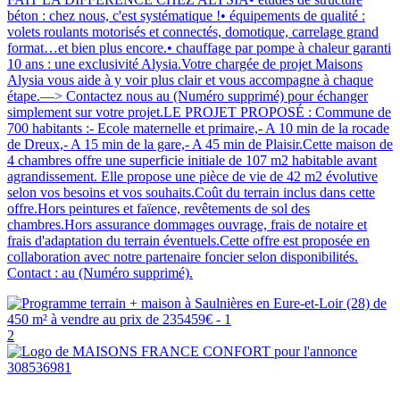
béton : chez nous, c'est systématique !• équipements de qualité :
volets roulants motorisés et connectés, domotique, carrelage grand
format…et bien plus encore.• chauffage par pompe à chaleur garanti
10 ans : une exclusivité Alysia.Votre chargée de projet Maisons
Alysia vous aide à y voir plus clair et vous accompagne à chaque
étape.—> Contactez nous au (Numéro supprimé) pour échanger
simplement sur votre projet.LE PROJET PROPOSÉ : Commune de
700 habitants :- Ecole maternelle et primaire,- A 10 min de la rocade
de Dreux,- A 15 min de la gare,- A 45 min de Plaisir.Cette maison de
4 chambres offre une superficie initiale de 107 m2 habitable avant
agrandissement. Elle propose une pièce de vie de 42 m2 évolutive
selon vos besoins et vos souhaits.Coût du terrain inclus dans cette
offre.Hors peintures et faïence, revêtements de sol des
chambres.Hors assurance dommages ouvrage, frais de notaire et
frais d'adaptation du terrain éventuels.Cette offre est proposée en
collaboration avec notre partenaire foncier selon disponibilités.
Contact : au (Numéro supprimé).
2