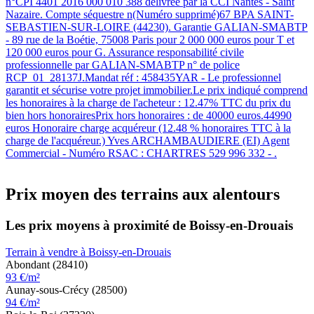
n°CPI 4401 2016 000 010 388 délivrée par la CCI Nantes - Saint
Nazaire. Compte séquestre n(Numéro supprimé)67 BPA SAINT-
SEBASTIEN-SUR-LOIRE (44230). Garantie GALIAN-SMABTP
- 89 rue de la Boétie, 75008 Paris pour 2 000 000 euros pour T et
120 000 euros pour G. Assurance responsabilité civile
professionnelle par GALIAN-SMABTP n° de police
RCP_01_28137J.Mandat réf : 458435YAR - Le professionnel
garantit et sécurise votre projet immobilier.Le prix indiqué comprend
les honoraires à la charge de l'acheteur : 12.47% TTC du prix du
bien hors honorairesPrix hors honoraires : de 40000 euros.44990
euros Honoraire charge acquéreur (12.48 % honoraires TTC à la
charge de l'acquéreur.) Yves ARCHAMBAUDIERE (EI) Agent
Commercial - Numéro RSAC : CHARTRES 529 996 332 - .
Prix moyen des terrains aux alentours
Les prix moyens à proximité de Boissy-en-Drouais
Terrain à vendre à Boissy-en-Drouais
Abondant (28410)
93 €/m²
Aunay-sous-Crécy (28500)
94 €/m²