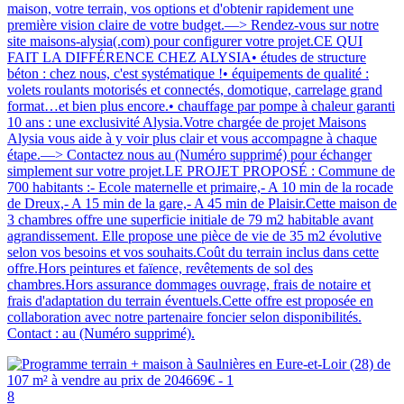
maison, votre terrain, vos options et d'obtenir rapidement une
première vision claire de votre budget.—> Rendez-vous sur notre
site maisons-alysia(.com) pour configurer votre projet.CE QUI
FAIT LA DIFFÉRENCE CHEZ ALYSIA• études de structure
béton : chez nous, c'est systématique !• équipements de qualité :
volets roulants motorisés et connectés, domotique, carrelage grand
format…et bien plus encore.• chauffage par pompe à chaleur garanti
10 ans : une exclusivité Alysia.Votre chargée de projet Maisons
Alysia vous aide à y voir plus clair et vous accompagne à chaque
étape.—> Contactez nous au (Numéro supprimé) pour échanger
simplement sur votre projet.LE PROJET PROPOSÉ : Commune de
700 habitants :- Ecole maternelle et primaire,- A 10 min de la rocade
de Dreux,- A 15 min de la gare,- A 45 min de Plaisir.Cette maison de
3 chambres offre une superficie initiale de 79 m2 habitable avant
agrandissement. Elle propose une pièce de vie de 35 m2 évolutive
selon vos besoins et vos souhaits.Coût du terrain inclus dans cette
offre.Hors peintures et faïence, revêtements de sol des
chambres.Hors assurance dommages ouvrage, frais de notaire et
frais d'adaptation du terrain éventuels.Cette offre est proposée en
collaboration avec notre partenaire foncier selon disponibilités.
Contact : au (Numéro supprimé).
8