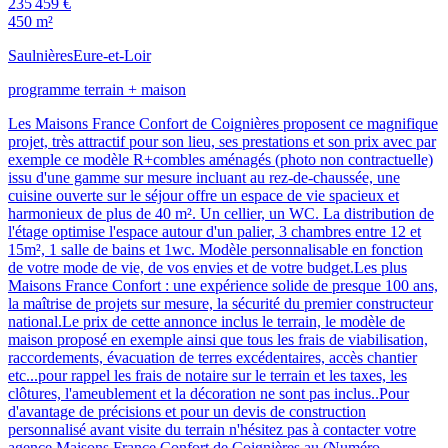
235 459 €
450 m²
Saulnières
Eure-et-Loir
programme terrain + maison
Les Maisons France Confort de Coignières proposent ce magnifique
projet, très attractif pour son lieu, ses prestations et son prix avec par
exemple ce modèle R+combles aménagés (photo non contractuelle)
issu d'une gamme sur mesure incluant au rez-de-chaussée, une
cuisine ouverte sur le séjour offre un espace de vie spacieux et
harmonieux de plus de 40 m². Un cellier, un WC. La distribution de
l'étage optimise l'espace autour d'un palier, 3 chambres entre 12 et
15m², 1 salle de bains et 1wc. Modèle personnalisable en fonction
de votre mode de vie, de vos envies et de votre budget.Les plus
Maisons France Confort : une expérience solide de presque 100 ans,
la maîtrise de projets sur mesure, la sécurité du premier constructeur
national.Le prix de cette annonce inclus le terrain, le modèle de
maison proposé en exemple ainsi que tous les frais de viabilisation,
raccordements, évacuation de terres excédentaires, accès chantier
etc...pour rappel les frais de notaire sur le terrain et les taxes, les
clôtures, l'ameublement et la décoration ne sont pas inclus..Pour
d'avantage de précisions et pour un devis de construction
personnalisé avant visite du terrain n'hésitez pas à contacter votre
agence Maisons France Confort de Coignières au (Numéro