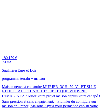
180 179 €
79 m²
Saulnières
Eure-et-Loir
programme terrain + maison
Maison neuve à construire MURIER_3CH_79_V1 ET SI LE
NEUF ÉTAIT PLUS ACCESSIBLE QUE VOUS NE
L'IMAGINEZ ?Testez votre projet maison depuis votre canapé !
Sans pression et sans engagement. Pionnier du configurateur
maison en France, Maisons Alysia vous permet de choisir votre