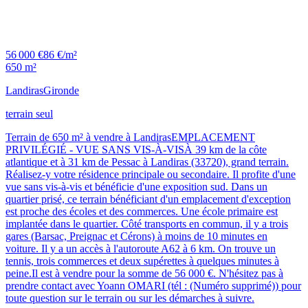
56 000 €
86 €/m²
650 m²
Landiras
Gironde
terrain seul
Terrain de 650 m² à vendre à LandirasEMPLACEMENT
PRIVILÉGIÉ - VUE SANS VIS-À-VISÀ 39 km de la côte
atlantique et à 31 km de Pessac à Landiras (33720), grand terrain.
Réalisez-y votre résidence principale ou secondaire. Il profite d'une
vue sans vis-à-vis et bénéficie d'une exposition sud. Dans un
quartier prisé, ce terrain bénéficiant d'un emplacement d'exception
est proche des écoles et des commerces. Une école primaire est
implantée dans le quartier. Côté transports en commun, il y a trois
gares (Barsac, Preignac et Cérons) à moins de 10 minutes en
voiture. Il y a un accès à l'autoroute A62 à 6 km. On trouve un
tennis, trois commerces et deux supérettes à quelques minutes à
peine.Il est à vendre pour la somme de 56 000 €. N'hésitez pas à
prendre contact avec Yoann OMARI (tél : (Numéro supprimé)) pour
toute question sur le terrain ou sur les démarches à suivre.