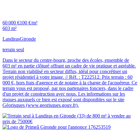
60 000 €
100 €/m²
603 m²
Landiras
Gironde
terrain seul
Dans le secteur du centre-bourg, proche des écoles, ensemble de
603 m² en partie clôturé offrant un cadre de vie pratique et agréable.
Terrain non viabilisé en secteur diffus, idéal pour concrétiser un
projet résidentiel à votre image. // Réf. : T222512. Prix terrain : 60
000 €, hors frais d'agence et de notaire à la charge de l'acquéreur. Ce
terrain vous est proposé, par nos partenaires fonciers, dans le cadre
d'un projet de construction avec nous. Les informations sur les
risques auxquels ce bien est exposé sont disponibles sur le site
Géorisques (www.georisques.gouv.fr).