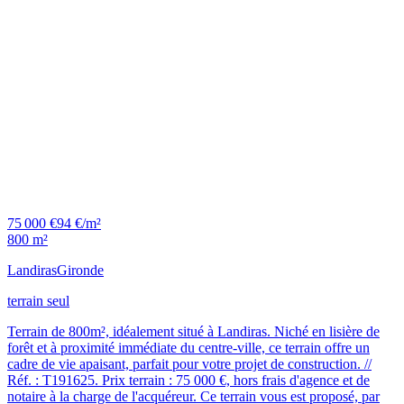
75 000 €
94 €/m²
800 m²
Landiras
Gironde
terrain seul
Terrain de 800m², idéalement situé à Landiras. Niché en lisière de
forêt et à proximité immédiate du centre-ville, ce terrain offre un
cadre de vie apaisant, parfait pour votre projet de construction. //
Réf. : T191625. Prix terrain : 75 000 €, hors frais d'agence et de
notaire à la charge de l'acquéreur. Ce terrain vous est proposé, par