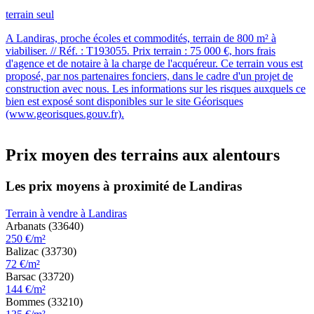
terrain seul
A Landiras, proche écoles et commodités, terrain de 800 m² à
viabiliser. // Réf. : T193055. Prix terrain : 75 000 €, hors frais
d'agence et de notaire à la charge de l'acquéreur. Ce terrain vous est
proposé, par nos partenaires fonciers, dans le cadre d'un projet de
construction avec nous. Les informations sur les risques auxquels ce
bien est exposé sont disponibles sur le site Géorisques
(www.georisques.gouv.fr).
Prix moyen des terrains aux alentours
Les prix moyens à proximité de Landiras
Terrain à vendre à Landiras
Arbanats (33640)
250 €/m²
Balizac (33730)
72 €/m²
Barsac (33720)
144 €/m²
Bommes (33210)