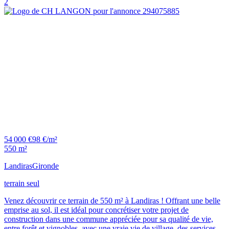
2
54 000 €
98 €/m²
550 m²
Landiras
Gironde
terrain seul
Venez découvrir ce terrain de 550 m² à Landiras ! Offrant une belle
emprise au sol, il est idéal pour concrétiser votre projet de
construction dans une commune appréciée pour sa qualité de vie,
entre forêt et vignobles, avec une vraie vie de village, des services