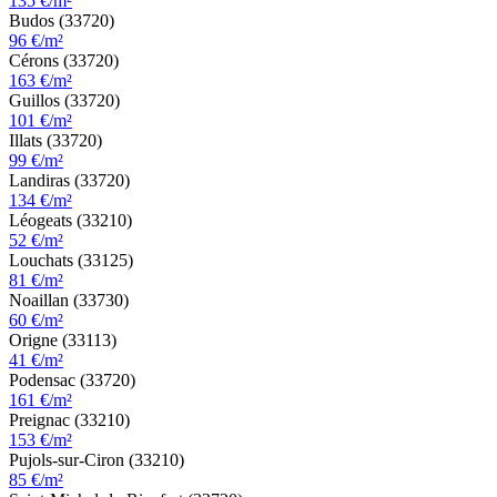
135 €/m²
Budos (33720)
96 €/m²
Cérons (33720)
163 €/m²
Guillos (33720)
101 €/m²
Illats (33720)
99 €/m²
Landiras (33720)
134 €/m²
Léogeats (33210)
52 €/m²
Louchats (33125)
81 €/m²
Noaillan (33730)
60 €/m²
Origne (33113)
41 €/m²
Podensac (33720)
161 €/m²
Preignac (33210)
153 €/m²
Pujols-sur-Ciron (33210)
85 €/m²