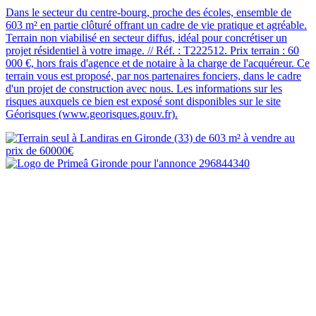
Dans le secteur du centre-bourg, proche des écoles, ensemble de
603 m² en partie clôturé offrant un cadre de vie pratique et agréable.
Terrain non viabilisé en secteur diffus, idéal pour concrétiser un
projet résidentiel à votre image. // Réf. : T222512. Prix terrain : 60
000 €, hors frais d'agence et de notaire à la charge de l'acquéreur. Ce
terrain vous est proposé, par nos partenaires fonciers, dans le cadre
d'un projet de construction avec nous. Les informations sur les
risques auxquels ce bien est exposé sont disponibles sur le site
Géorisques (www.georisques.gouv.fr).