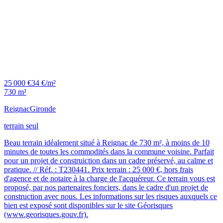
25 000 €
34 €/m²
730 m²
Reignac
Gironde
terrain seul
Beau terrain idéalement situé à Reignac de 730 m², à moins de 10
minutes de toutes les commodités dans la commune voisine. Parfait
pour un projet de construiction dans un cadre préservé, au calme et
pratique. // Réf. : T230441. Prix terrain : 25 000 €, hors frais
d'agence et de notaire à la charge de l'acquéreur. Ce terrain vous est
proposé, par nos partenaires fonciers, dans le cadre d'un projet de
construction avec nous. Les informations sur les risques auxquels ce
bien est exposé sont disponibles sur le site Géorisques
(www.georisques.gouv.fr).