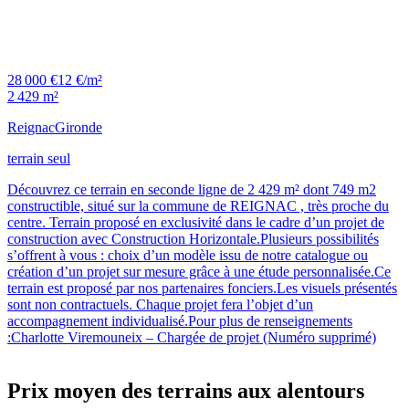
28 000 €
12 €/m²
2 429 m²
Reignac
Gironde
terrain seul
Découvrez ce terrain en seconde ligne de 2 429 m² dont 749 m2
constructible, situé sur la commune de REIGNAC , très proche du
centre. Terrain proposé en exclusivité dans le cadre d’un projet de
construction avec Construction Horizontale.Plusieurs possibilités
s’offrent à vous : choix d’un modèle issu de notre catalogue ou
création d’un projet sur mesure grâce à une étude personnalisée.Ce
terrain est proposé par nos partenaires fonciers.Les visuels présentés
sont non contractuels. Chaque projet fera l’objet d’un
accompagnement individualisé.Pour plus de renseignements
:Charlotte Viremouneix – Chargée de projet (Numéro supprimé)
Prix moyen des terrains aux alentours