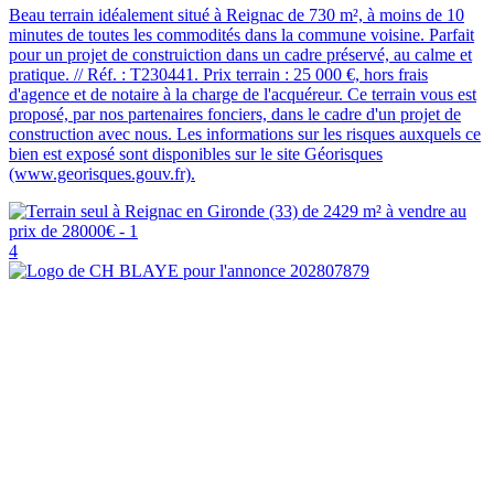
Beau terrain idéalement situé à Reignac de 730 m², à moins de 10
minutes de toutes les commodités dans la commune voisine. Parfait
pour un projet de construiction dans un cadre préservé, au calme et
pratique. // Réf. : T230441. Prix terrain : 25 000 €, hors frais
d'agence et de notaire à la charge de l'acquéreur. Ce terrain vous est
proposé, par nos partenaires fonciers, dans le cadre d'un projet de
construction avec nous. Les informations sur les risques auxquels ce
bien est exposé sont disponibles sur le site Géorisques
(www.georisques.gouv.fr).
4