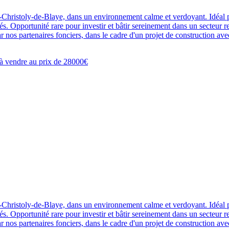
-Christoly-de-Blaye, dans un environnement calme et verdoyant. Idéal po
. Opportunité rare pour investir et bâtir sereinement dans un secteur re
par nos partenaires fonciers, dans le cadre d'un projet de construction a
-Christoly-de-Blaye, dans un environnement calme et verdoyant. Idéal po
. Opportunité rare pour investir et bâtir sereinement dans un secteur re
par nos partenaires fonciers, dans le cadre d'un projet de construction a