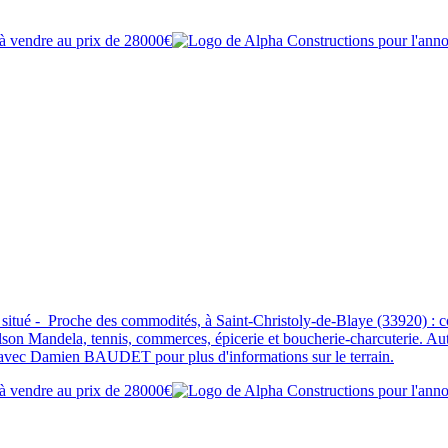
tué - Proche des commodités, à Saint-Christoly-de-Blaye (33920) : con
son Mandela, tennis, commerces, épicerie et boucherie-charcuterie. Aut
 avec Damien BAUDET pour plus d'informations sur le terrain.