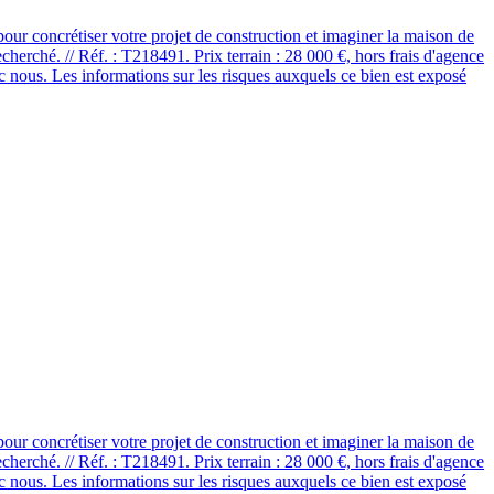
ur concrétiser votre projet de construction et imaginer la maison de
cherché. // Réf. : T218491. Prix terrain : 28 000 €, hors frais d'agence
vec nous. Les informations sur les risques auxquels ce bien est exposé
ur concrétiser votre projet de construction et imaginer la maison de
cherché. // Réf. : T218491. Prix terrain : 28 000 €, hors frais d'agence
vec nous. Les informations sur les risques auxquels ce bien est exposé