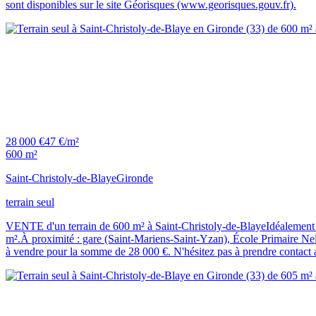
sont disponibles sur le site Géorisques (www.georisques.gouv.fr).
28 000 €
47 €/m²
600 m²
Saint-Christoly-de-Blaye
Gironde
terrain seul
VENTE d'un terrain de 600 m² à Saint-Christoly-de-BlayeIdéalement si
m².À proximité : gare (Saint-Mariens-Saint-Yzan), École Primaire Nel
à vendre pour la somme de 28 000 €. N'hésitez pas à prendre contact