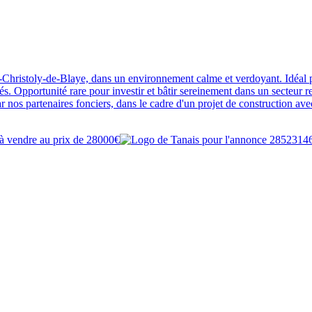
-Christoly-de-Blaye, dans un environnement calme et verdoyant. Idéal po
. Opportunité rare pour investir et bâtir sereinement dans un secteur re
par nos partenaires fonciers, dans le cadre d'un projet de construction a