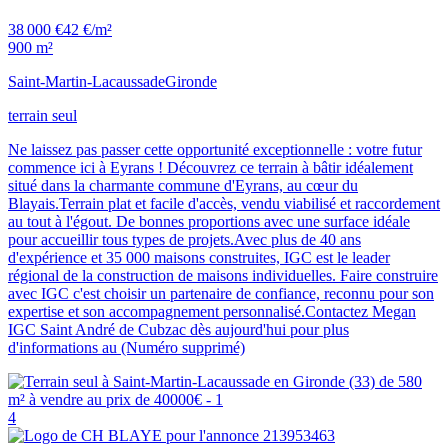
38 000 €
42 €/m²
900 m²
Saint-Martin-Lacaussade
Gironde
terrain seul
Ne laissez pas passer cette opportunité exceptionnelle : votre futur
commence ici à Eyrans ! Découvrez ce terrain à bâtir idéalement
situé dans la charmante commune d'Eyrans, au cœur du
Blayais.Terrain plat et facile d'accès, vendu viabilisé et raccordement
au tout à l'égout. De bonnes proportions avec une surface idéale
pour accueillir tous types de projets.Avec plus de 40 ans
d'expérience et 35 000 maisons construites, IGC est le leader
régional de la construction de maisons individuelles. Faire construire
avec IGC c'est choisir un partenaire de confiance, reconnu pour son
expertise et son accompagnement personnalisé.Contactez Megan
IGC Saint André de Cubzac dès aujourd'hui pour plus
d'informations au (Numéro supprimé)
4