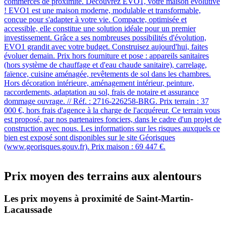
commerces de proximité. Découvrez EVO1, votre maison évolutive
! EVO1 est une maison moderne, modulable et transformable,
conçue pour s'adapter à votre vie. Compacte, optimisée et
accessible, elle constitue une solution idéale pour un premier
investissement. Grâce a ses nombreuses possibilités d'évolution,
EVO1 grandit avec votre budget. Construisez aujourd'hui, faites
évoluer demain. Prix hors fourniture et pose : appareils sanitaires
(hors système de chauffage et d'eau chaude sanitaire), carrelage,
faïence, cuisine aménagée, revêtements de sol dans les chambres.
Hors décoration intérieure, aménagement intérieur, peinture,
raccordements, adaptation au sol, frais de notaire et assurance
dommage ouvrage. // Réf. : 2716-226258-BRG. Prix terrain : 37
000 €, hors frais d'agence à la charge de l'acquéreur. Ce terrain vous
est proposé, par nos partenaires fonciers, dans le cadre d'un projet de
construction avec nous. Les informations sur les risques auxquels ce
bien est exposé sont disponibles sur le site Géorisques
(www.georisques.gouv.fr). Prix maison : 69 447 €.
Prix moyen des terrains aux alentours
Les prix moyens à proximité de Saint-Martin-
Lacaussade