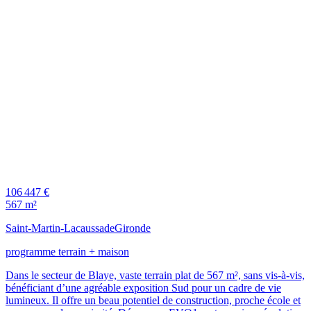
106 447 €
567 m²
Saint-Martin-Lacaussade
Gironde
programme terrain + maison
Dans le secteur de Blaye, vaste terrain plat de 567 m², sans vis-à-vis,
bénéficiant d’une agréable exposition Sud pour un cadre de vie
lumineux. Il offre un beau potentiel de construction, proche école et