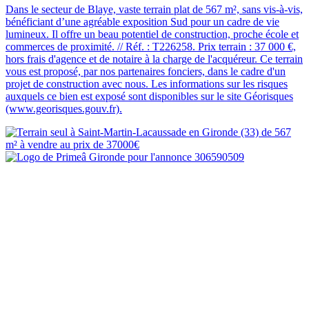
Dans le secteur de Blaye, vaste terrain plat de 567 m², sans vis-à-vis,
bénéficiant d’une agréable exposition Sud pour un cadre de vie
lumineux. Il offre un beau potentiel de construction, proche école et
commerces de proximité. // Réf. : T226258. Prix terrain : 37 000 €,
hors frais d'agence et de notaire à la charge de l'acquéreur. Ce terrain
vous est proposé, par nos partenaires fonciers, dans le cadre d'un
projet de construction avec nous. Les informations sur les risques
auxquels ce bien est exposé sont disponibles sur le site Géorisques
(www.georisques.gouv.fr).