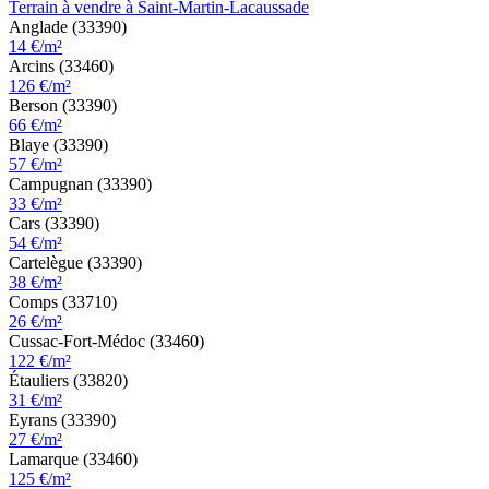
Terrain à vendre à Saint-Martin-Lacaussade
Anglade (33390)
14 €/m²
Arcins (33460)
126 €/m²
Berson (33390)
66 €/m²
Blaye (33390)
57 €/m²
Campugnan (33390)
33 €/m²
Cars (33390)
54 €/m²
Cartelègue (33390)
38 €/m²
Comps (33710)
26 €/m²
Cussac-Fort-Médoc (33460)
122 €/m²
Étauliers (33820)
31 €/m²
Eyrans (33390)
27 €/m²
Lamarque (33460)
125 €/m²