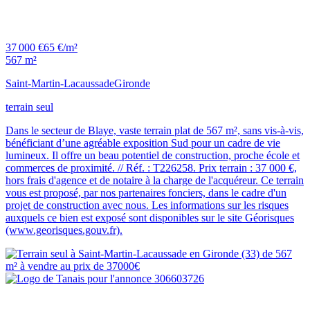
37 000 €
65 €/m²
567 m²
Saint-Martin-Lacaussade
Gironde
terrain seul
Dans le secteur de Blaye, vaste terrain plat de 567 m², sans vis-à-vis,
bénéficiant d’une agréable exposition Sud pour un cadre de vie
lumineux. Il offre un beau potentiel de construction, proche école et
commerces de proximité. // Réf. : T226258. Prix terrain : 37 000 €,
hors frais d'agence et de notaire à la charge de l'acquéreur. Ce terrain
vous est proposé, par nos partenaires fonciers, dans le cadre d'un
projet de construction avec nous. Les informations sur les risques
auxquels ce bien est exposé sont disponibles sur le site Géorisques
(www.georisques.gouv.fr).