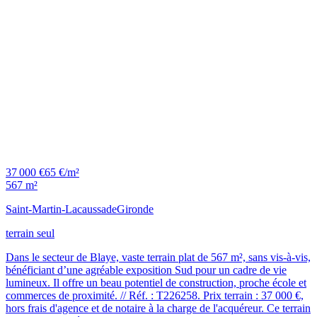
37 000 €
65 €/m²
567 m²
Saint-Martin-Lacaussade
Gironde
terrain seul
Dans le secteur de Blaye, vaste terrain plat de 567 m², sans vis-à-vis,
bénéficiant d’une agréable exposition Sud pour un cadre de vie
lumineux. Il offre un beau potentiel de construction, proche école et
commerces de proximité. // Réf. : T226258. Prix terrain : 37 000 €,
hors frais d'agence et de notaire à la charge de l'acquéreur. Ce terrain