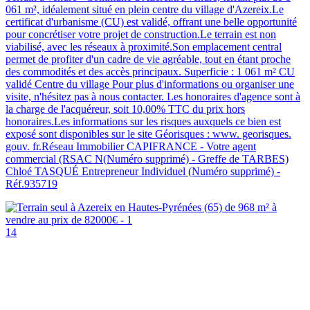
061 m², idéalement situé en plein centre du village d'Azereix.Le
certificat d'urbanisme (CU) est validé, offrant une belle opportunité
pour concrétiser votre projet de construction.Le terrain est non
viabilisé, avec les réseaux à proximité.Son emplacement central
permet de profiter d'un cadre de vie agréable, tout en étant proche
des commodités et des accès principaux. Superficie : 1 061 m² CU
validé Centre du village Pour plus d'informations ou organiser une
visite, n'hésitez pas à nous contacter. Les honoraires d'agence sont à
la charge de l'acquéreur, soit 10,00% TTC du prix hors
honoraires.Les informations sur les risques auxquels ce bien est
exposé sont disponibles sur le site Géorisques : www. georisques.
gouv. fr.Réseau Immobilier CAPIFRANCE - Votre agent
commercial (RSAC N(Numéro supprimé) - Greffe de TARBES)
Chloé TASQUÉ Entrepreneur Individuel (Numéro supprimé) -
Réf.935719
14