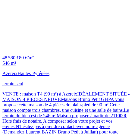
48 580 €
89 €/m²
546 m²
Azereix
Hautes-Pyrénées
terrain seul
VENTE : maison T4 (90 m²) à AzereixIDÉALEMENT SITUÉE -
MAISON 4 PIÈCES NEUVEMaisons Bruno Petit GHPA vous
propose cette maison de 4 pièces de plain-pied de 90 m².Cette
maison compte trois chambres, une cuisine et une salle de bains.Le
terrain du bien est de 546m².Maison proposée à partir de 211000€
Hors frais de notaire. A composer selon votre projet et vos
envies.N'hésitez pas à prendre contact avec notre agence
(Demandez Laurent BAZIN Bruno Petit à Juillan) pour toute