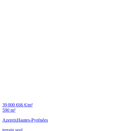
39 000 €
66 €/m²
590 m²
Azereix
Hautes-Pyrénées
terrain seul