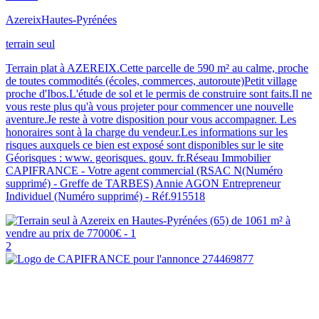
Azereix
Hautes-Pyrénées
terrain seul
Terrain plat à AZEREIX.Cette parcelle de 590 m² au calme, proche
de toutes commodités (écoles, commerces, autoroute)Petit village
proche d'Ibos.L'étude de sol et le permis de construire sont faits.Il ne
vous reste plus qu'à vous projeter pour commencer une nouvelle
aventure.Je reste à votre disposition pour vous accompagner. Les
honoraires sont à la charge du vendeur.Les informations sur les
risques auxquels ce bien est exposé sont disponibles sur le site
Géorisques : www. georisques. gouv. fr.Réseau Immobilier
CAPIFRANCE - Votre agent commercial (RSAC N(Numéro
supprimé) - Greffe de TARBES) Annie AGON Entrepreneur
Individuel (Numéro supprimé) - Réf.915518
2