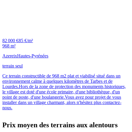
82 000 €
85 €/m²
968 m²
Azereix
Hautes-Pyrénées
terrain seul
Ce terrain constructible de 968 m2 plat et viabilisé situé dans un
environnement calme à quelques kilomètres de Tarbes et de
Lourdes.Hors de la zone de protection des monuments historiques,
le village est doté d'une école primaire, d'une bibliothèque, d'un
point de poste, d'une boulangerie.Vous avez pour projet de vous
installer dans un village charmant, alors n'hésitez plus contactez-
nous.
Prix moyen des terrains aux alentours