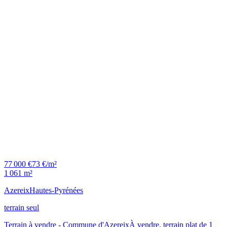
77 000 €
73 €/m²
1 061 m²
Azereix
Hautes-Pyrénées
terrain seul
Terrain à vendre - Commune d'AzereixÀ vendre, terrain plat de 1