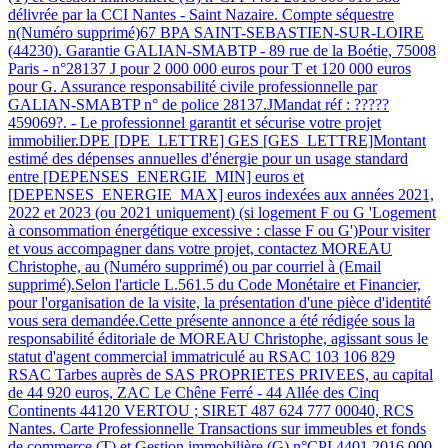
délivrée par la CCI Nantes - Saint Nazaire. Compte séquestre
n(Numéro supprimé)67 BPA SAINT-SEBASTIEN-SUR-LOIRE
(44230). Garantie GALIAN-SMABTP - 89 rue de la Boétie, 75008
Paris - n°28137 J pour 2 000 000 euros pour T et 120 000 euros
pour G. Assurance responsabilité civile professionnelle par
GALIAN-SMABTP n° de police 28137.JMandat réf : ?????
459069?. - Le professionnel garantit et sécurise votre projet
immobilier.DPE [DPE_LETTRE] GES [GES_LETTRE]Montant
estimé des dépenses annuelles d'énergie pour un usage standard
entre [DEPENSES_ENERGIE_MIN] euros et
[DEPENSES_ENERGIE_MAX] euros indexées aux années 2021,
2022 et 2023 (ou 2021 uniquement) (si logement F ou G 'Logement
à consommation énergétique excessive : classe F ou G')Pour visiter
et vous accompagner dans votre projet, contactez MOREAU
Christophe, au (Numéro supprimé) ou par courriel à (Email
supprimé).Selon l'article L.561.5 du Code Monétaire et Financier,
pour l'organisation de la visite, la présentation d'une pièce d'identité
vous sera demandée.Cette présente annonce a été rédigée sous la
responsabilité éditoriale de MOREAU Christophe, agissant sous le
statut d'agent commercial immatriculé au RSAC 103 106 829
RSAC Tarbes auprès de SAS PROPRIETES PRIVEES, au capital
de 44 920 euros, ZAC Le Chêne Ferré - 44 Allée des Cinq
Continents 44120 VERTOU ; SIRET 487 624 777 00040, RCS
Nantes. Carte Professionnelle Transactions sur immeubles et fonds
de commerce (T) et Gestion immobilière (G) n°CPI 4401 2016 000