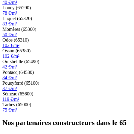
40 €/m²
Louey (65290)
78 €/m²
Luquet (65320)
83 €/m²
Momères (65360)
50 €/m²
Odos (65310)
102 €/m²
Ossun (65380)
102 €/m²
Oursbelille (65490)
42 €/m²
Pontacq (64530)
84 €/m²
Poueyferré (65100)
37 €/m²
Séméac (65600)
119 €/m²
Tarbes (65000)
75 €/m²
Nos partenaires constructeurs dans le 65