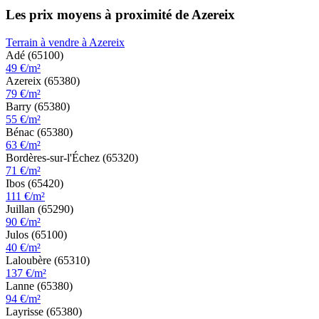
Les prix moyens à proximité de Azereix
Terrain à vendre à Azereix
Adé (65100)
49 €/m²
Azereix (65380)
79 €/m²
Barry (65380)
55 €/m²
Bénac (65380)
63 €/m²
Bordères-sur-l'Échez (65320)
71 €/m²
Ibos (65420)
111 €/m²
Juillan (65290)
90 €/m²
Julos (65100)
40 €/m²
Laloubère (65310)
137 €/m²
Lanne (65380)
94 €/m²
Layrisse (65380)