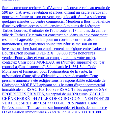
Sur la commune recherchée d'Azereix, découvrez ce beau terrain de
590 m², plat, avec végétation et arbres, offrant un cadre verdoyant
pour votre future maison ou votre projet locatif. Situé à seulement
quelques minutes du centre commercial Méridien à Ibos, il bénéficie
d'une excellente accessibilité : environ 8 minutes de l'aéroport
Tarbes Lourdes, 8 minutes de l'autoroute, et 17 minutes du centre-
ville de Tarbes.Ce terrain est constructible, dans un environnement
résidentiel agréable, parfait pour un constructeur de maisons
individuelles, un particulier souhaitant bâtir sa maison ou un
investisseur cherchant un emplacement stratégique entre Tarbes et
Lourdes.Non soumis DPEPRIX : 39 000 euros honoraires
vendeurPour visiter et vous accompagner dans votre projet,
contactez Christophe MOREAU, au (Numéro supprimé) ou, par
courriel à (Email supprimé).Selon l'article L.561.5 du Code
Monétaire et Financier, pour l'organisation de la visite, la
présentation d'une pièce d'identité vous sera demandée.Cette
présente annonce a été rédigée sous la responsabilité éditoriale de
Christophe MOREAU agissant sous le statut d'agent commercial
immatriculé au RSAC 103 106 829 RSAC Tarbes auprès de SAS
PROPRIETES PRIVEES, au capital de 44 920 euros, ZAC LE
CHÊNE FERRÉ - 44 ALLÉE DES CINQ CONTINENTS 44120
VERTOU; SIRET 487 624 777 00040, RCS Nantes. Carte
Professionnelle Transactions sur immeubles et fonds de commerce
(T) et Gestion immobilière (G) n°CPI 4401 2016 000 010 388