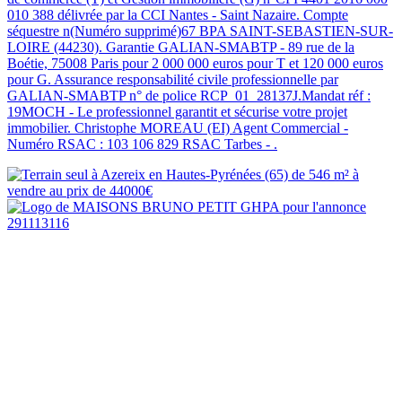
010 388 délivrée par la CCI Nantes - Saint Nazaire. Compte
séquestre n(Numéro supprimé)67 BPA SAINT-SEBASTIEN-SUR-
LOIRE (44230). Garantie GALIAN-SMABTP - 89 rue de la
Boétie, 75008 Paris pour 2 000 000 euros pour T et 120 000 euros
pour G. Assurance responsabilité civile professionnelle par
GALIAN-SMABTP n° de police RCP_01_28137J.Mandat réf :
19MOCH - Le professionnel garantit et sécurise votre projet
immobilier. Christophe MOREAU (EI) Agent Commercial -
Numéro RSAC : 103 106 829 RSAC Tarbes - .