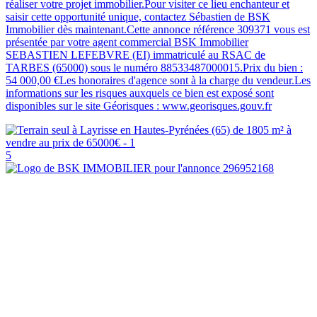
réaliser votre projet immobilier.Pour visiter ce lieu enchanteur et
saisir cette opportunité unique, contactez Sébastien de BSK
Immobilier dès maintenant.Cette annonce référence 309371 vous est
présentée par votre agent commercial BSK Immobilier
SEBASTIEN LEFEBVRE (EI) immatriculé au RSAC de
TARBES (65000) sous le numéro 88533487000015.Prix du bien :
54 000,00 €Les honoraires d'agence sont à la charge du vendeur.Les
informations sur les risques auxquels ce bien est exposé sont
disponibles sur le site Géorisques : www.georisques.gouv.fr
5