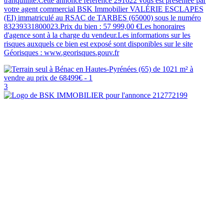
tranquillité.Cette annonce référence 291622 vous est présentée par
votre agent commercial BSK Immobilier VALÉRIE ESCLAPES
(EI) immatriculé au RSAC de TARBES (65000) sous le numéro
83239331800023.Prix du bien : 57 999,00 €Les honoraires
d'agence sont à la charge du vendeur.Les informations sur les
risques auxquels ce bien est exposé sont disponibles sur le site
Géorisques : www.georisques.gouv.fr
3