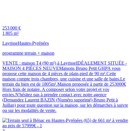
253 000 €
1 805 m²
Layrisse
Hautes-Pyrénées
programme terrain + maison
VENTE : maison T4 (90 m²) à LayrisseIDÉALEMENT SITUÉE -
MAISON 4 PIÈCES NEUVEMaisons Bruno Petit GHPA vous
propose cette maison de 4 pièces de plain-pied de 90 m².Cette
maison compte trois chambres, une cuisine et une salle de bains.Le
terrain du bien est de 1805m².Maison proposée à partir de 253000€
Hors frais de notaire. A composer selon votre projet et vos
envies.N'hésitez pas à prendre contact avec notre agence
(Demandez Laurent BAZIN (Numéro supprimé) Bruno Petit à
Juillan) pour toute question sur la maison, sur les démarches à suivre
ou sur les modalités de vente.
3