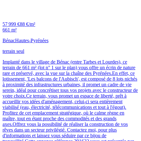
57 999 €
88 €/m²
661 m²
Bénac
Hautes-Pyrénées
terrain seul
Implanté dans le village de Bénac (entre Tarbes et Lourdes), ce
terrain de 661 m² (lot n° 1 sur le plan) vous offre un écrin de nature
rare et préservé, avec la vue sur la chaîne des Pyrénées.En effet, ce
lotissement, 'Les balcons de l'Aubisch', est composé de 8 lots nichés
à proximité des infrastructures urbaines, il promet un cadre de vie
serein, idéal pour concrétiser tous vos projets avec le constructeur de
votre choix.Ce terrain, vous promet un espace de liberté, prêt à
accueillir vos idées d'aménagement, celui-ci sera entièrement
viabilisé (eau, électricité, télécommunications et tout à l'égout).
Profitez de cet emplacement stratégique, où le calme règne en
maître, tout en étant proche des commodités et des grands
axes.Offrez vous la possibilité de réaliser la construction de vos
rêves dans un secteur privilégié. Contactez moi, pour plus
d'informations et laissez vous séduire par ce bijou de