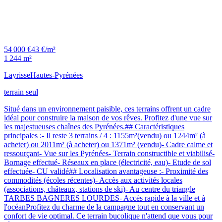
54 000 €
43 €/m²
1 244 m²
Layrisse
Hautes-Pyrénées
terrain seul
Situé dans un environnement paisible, ces terrains offrent un cadre
idéal pour construire la maison de vos rêves. Profitez d'une vue sur
les majestueuses chaînes des Pyrénées.## Caractéristiques
principales :- Il reste 3 terrains / 4 : 1155m²(vendu) ou 1244m² (à
acheter) ou 2011m² (à acheter) ou 1371m² (vendu)- Cadre calme et
ressourçant- Vue sur les Pyrénées- Terrain constructible et viabilisé-
Bornage effectué- Réseaux en place (électricité, eau)- Etude de sol
effectuée- CU validé## Localisation avantageuse :- Proximité des
commodités (écoles récentes)- Accès aux activités locales
(associations, châteaux, stations de ski)- Au centre du triangle
TARBES BAGNERES LOURDES- Accès rapide à la ville et à
l'océanProfitez du charme de la campagne tout en conservant un
confort de vie optimal. Ce terrain bucolique n'attend que vous pour