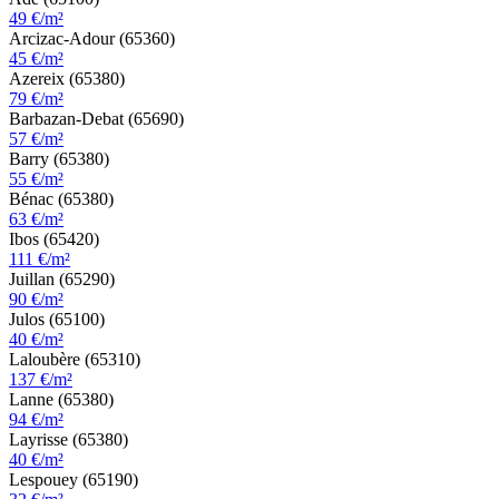
49 €/m²
Arcizac-Adour (65360)
45 €/m²
Azereix (65380)
79 €/m²
Barbazan-Debat (65690)
57 €/m²
Barry (65380)
55 €/m²
Bénac (65380)
63 €/m²
Ibos (65420)
111 €/m²
Juillan (65290)
90 €/m²
Julos (65100)
40 €/m²
Laloubère (65310)
137 €/m²
Lanne (65380)
94 €/m²
Layrisse (65380)
40 €/m²
Lespouey (65190)