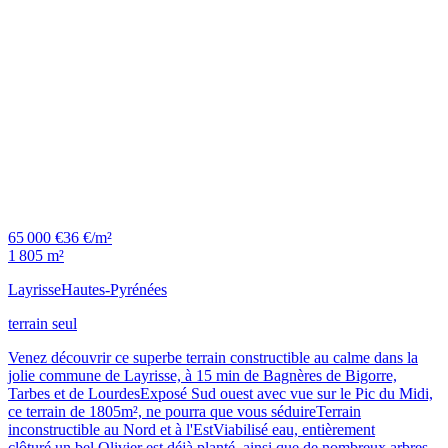
65 000 €
36 €/m²
1 805 m²
Layrisse
Hautes-Pyrénées
terrain seul
Venez découvrir ce superbe terrain constructible au calme dans la
jolie commune de Layrisse, à 15 min de Bagnères de Bigorre,
Tarbes et de LourdesExposé Sud ouest avec vue sur le Pic du Midi,
ce terrain de 1805m², ne pourra que vous séduireTerrain
inconstructible au Nord et à l'EstViabilisé eau, entièrement
clôturé,un bel Olivier est déjà planté, ainsi que de nombreux arbres