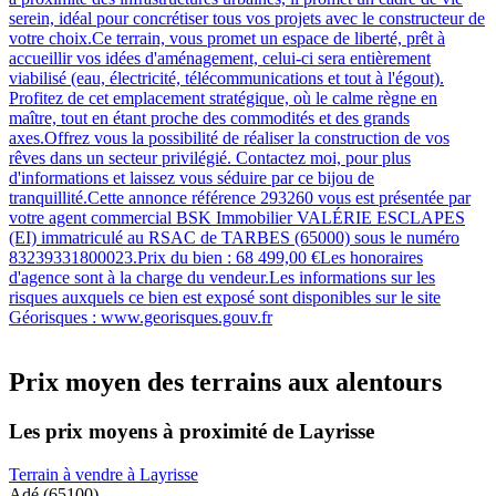
serein, idéal pour concrétiser tous vos projets avec le constructeur de
votre choix.Ce terrain, vous promet un espace de liberté, prêt à
accueillir vos idées d'aménagement, celui-ci sera entièrement
viabilisé (eau, électricité, télécommunications et tout à l'égout).
Profitez de cet emplacement stratégique, où le calme règne en
maître, tout en étant proche des commodités et des grands
axes.Offrez vous la possibilité de réaliser la construction de vos
rêves dans un secteur privilégié. Contactez moi, pour plus
d'informations et laissez vous séduire par ce bijou de
tranquillité.Cette annonce référence 293260 vous est présentée par
votre agent commercial BSK Immobilier VALÉRIE ESCLAPES
(EI) immatriculé au RSAC de TARBES (65000) sous le numéro
83239331800023.Prix du bien : 68 499,00 €Les honoraires
d'agence sont à la charge du vendeur.Les informations sur les
risques auxquels ce bien est exposé sont disponibles sur le site
Géorisques : www.georisques.gouv.fr
Prix moyen des terrains aux alentours
Les prix moyens à proximité de Layrisse
Terrain à vendre à Layrisse
Adé (65100)