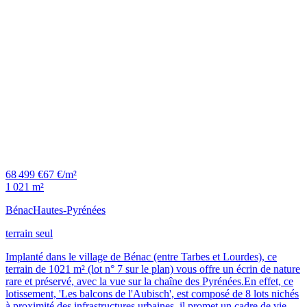
68 499 €
67 €/m²
1 021 m²
Bénac
Hautes-Pyrénées
terrain seul
Implanté dans le village de Bénac (entre Tarbes et Lourdes), ce
terrain de 1021 m² (lot n° 7 sur le plan) vous offre un écrin de nature
rare et préservé, avec la vue sur la chaîne des Pyrénées.En effet, ce
lotissement, 'Les balcons de l'Aubisch', est composé de 8 lots nichés
à proximité des infrastructures urbaines, il promet un cadre de vie