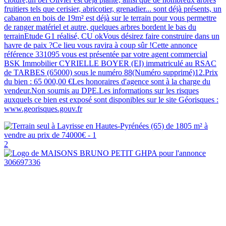
fruitiers tels que cerisier, abricotier, grenadier... sont déjà présents, un
cabanon en bois de 19m² est déjà sur le terrain pour vous permettre
de ranger matériel et autre, quelques arbres bordent le bas du
terrainEtude G1 réalisé, CU okVous désirez faire construire dans un
havre de paix ?Ce lieu vous ravira à coup sûr !Cette annonce
référence 331095 vous est présentée par votre agent commercial
BSK Immobilier CYRIELLE BOYER (EI) immatriculé au RSAC
de TARBES (65000) sous le numéro 88(Numéro supprimé)12.Prix
du bien : 65 000,00 €Les honoraires d'agence sont à la charge du
vendeur.Non soumis au DPE.Les informations sur les risques
auxquels ce bien est exposé sont disponibles sur le site Géorisques :
www.georisques.gouv.fr
2