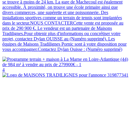
se trouve à moins de 24 km. La gare de Machecoul est également
accessible. À proximité, on trouve une école primaire ainsi que
divers commerces, une supérette et une poissonnerie. Des
installations sportives comme un terrain de tennis sont implantées
dans le secteur.NOUS CONTACTERCette vente est proposée au
prix de 290 900 €. Le vendeur est un partenaire de Maisons
Tradilignes.Pour obtenir plus d'informations ou concrétiser votre
projet, contactez Dylan OUISSE au (Numéro supprimé). Les
équipes de Maisons Tradilignes Pornic sont à votre disposition pour
vous accompagner.Contactez Dylan Ouisse : (Numéro supprimé)
4