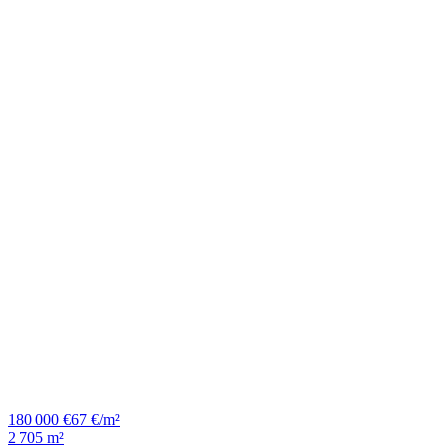
180 000 €
67 €/m²
2 705 m²