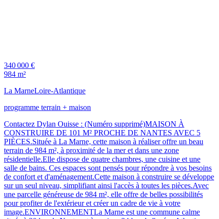
340 000 €
984 m²
La Marne
Loire-Atlantique
programme terrain + maison
Contactez Dylan Ouisse : (Numéro supprimé)MAISON À
CONSTRUIRE DE 101 M² PROCHE DE NANTES AVEC 5
PIÈCES.Située à La Marne, cette maison à réaliser offre un beau
terrain de 984 m², à proximité de la mer et dans une zone
résidentielle.Elle dispose de quatre chambres, une cuisine et une
salle de bains. Ces espaces sont pensés pour répondre à vos besoins
de confort et d'aménagement.Cette maison à construire se développe
sur un seul niveau, simplifiant ainsi l'accès à toutes les pièces.Avec
une parcelle généreuse de 984 m², elle offre de belles possibilités
pour profiter de l'extérieur et créer un cadre de vie à votre
image.ENVIRONNEMENTLa Marne est une commune calme