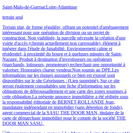
Saint-Malo-de-Guersac
Loire-Atlantique
terrain seul
Terrain plat, de forme régulière, offrant un potentiel d'aménagement
intéressant pour une opération de division ou un projet de
construction. Non viabilisée, la parcelle nécessite la création d'une
voirie d'accès (chemin actuellement non carrossable), élément à
intégrer dans l'étude de faisabilité. Environnement calme et
résidentiel, à proximité du bourg et à quelques minutes de Saint-
Nazaire. Produit à destination d'investisseurs ou opérateurs
(marchands, lotisseurs, promoteurs) recherchant une opportunité à
valoriser. Honoraires charge vendeur.Non soumis au DPE.Les
informations sur les risques auxquels ce bien est exposé sont
disponibles sur le site Géorisques : (Lien supprimé). Sur ce site
seront également consultables une fiche d'information sur les
obligations de débroussaillement et une carte des zones soumises à
cette obligation.La présente annonce immobilière a été rédigée sous
la responsabilité éditoriale de BERNET-ROLLANDE Jean,
mandataire indépendant en immobilier (sans détention de fonds),
agent commercial de la SASU THE DOOR MAN, titulaire de la
carte de démarchage immobilier pour le compte de la société THE
DOOR MAN SASU.