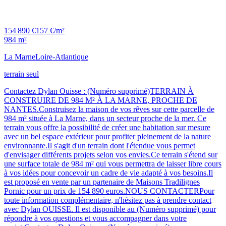
154 890 €
157 €/m²
984 m²
La Marne
Loire-Atlantique
terrain seul
Contactez Dylan Ouisse : (Numéro supprimé)TERRAIN À
CONSTRUIRE DE 984 M² À LA MARNE, PROCHE DE
NANTES.Construisez la maison de vos rêves sur cette parcelle de
984 m² située à La Marne, dans un secteur proche de la mer. Ce
terrain vous offre la possibilité de créer une habitation sur mesure
avec un bel espace extérieur pour profiter pleinement de la nature
environnante.Il s'agit d'un terrain dont l'étendue vous permet
d'envisager différents projets selon vos envies.Ce terrain s'étend sur
une surface totale de 984 m² qui vous permettra de laisser libre cours
à vos idées pour concevoir un cadre de vie adapté à vos besoins.Il
est proposé en vente par un partenaire de Maisons Tradilignes
Pornic pour un prix de 154 890 euros.NOUS CONTACTERPour
toute information complémentaire, n'hésitez pas à prendre contact
avec Dylan OUISSE. Il est disponible au (Numéro supprimé) pour
répondre à vos questions et vous accompagner dans votre