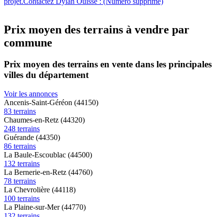
projet.Contactez Dylan Ouisse : (Numéro supprimé)
Prix moyen des terrains à vendre par
commune
Prix moyen des terrains en vente dans les principales
villes du département
Voir les annonces
Ancenis-Saint-Géréon (44150)
83 terrains
Chaumes-en-Retz (44320)
248 terrains
Guérande (44350)
86 terrains
La Baule-Escoublac (44500)
132 terrains
La Bernerie-en-Retz (44760)
78 terrains
La Chevrolière (44118)
100 terrains
La Plaine-sur-Mer (44770)
132 terrains