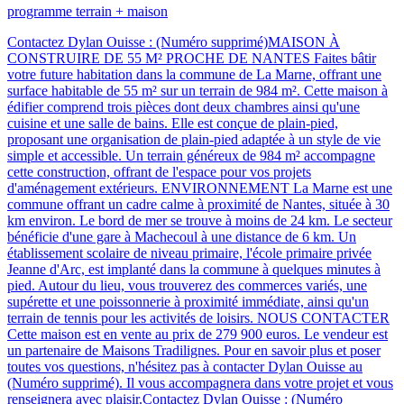
programme terrain + maison
Contactez Dylan Ouisse : (Numéro supprimé)MAISON À
CONSTRUIRE DE 55 M² PROCHE DE NANTES Faites bâtir
votre future habitation dans la commune de La Marne, offrant une
surface habitable de 55 m² sur un terrain de 984 m². Cette maison à
édifier comprend trois pièces dont deux chambres ainsi qu'une
cuisine et une salle de bains. Elle est conçue de plain-pied,
proposant une organisation de plain-pied adaptée à un style de vie
simple et accessible. Un terrain généreux de 984 m² accompagne
cette construction, offrant de l'espace pour vos projets
d'aménagement extérieurs. ENVIRONNEMENT La Marne est une
commune offrant un cadre calme à proximité de Nantes, située à 30
km environ. Le bord de mer se trouve à moins de 24 km. Le secteur
bénéficie d'une gare à Machecoul à une distance de 6 km. Un
établissement scolaire de niveau primaire, l'école primaire privée
Jeanne d'Arc, est implanté dans la commune à quelques minutes à
pied. Autour du lieu, vous trouverez des commerces variés, une
supérette et une poissonnerie à proximité immédiate, ainsi qu'un
terrain de tennis pour les activités de loisirs. NOUS CONTACTER
Cette maison est en vente au prix de 279 900 euros. Le vendeur est
un partenaire de Maisons Tradilignes. Pour en savoir plus et poser
toutes vos questions, n'hésitez pas à contacter Dylan Ouisse au
(Numéro supprimé). Il vous accompagnera dans votre projet et vous
renseignera avec plaisir.Contactez Dylan Ouisse : (Numéro