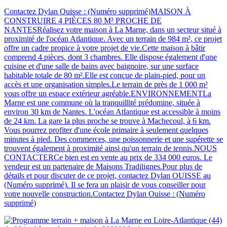
Contactez Dylan Ouisse : (Numéro supprimé)MAISON À
CONSTRUIRE 4 PIÈCES 80 M² PROCHE DE
NANTESRéalisez votre maison à La Marne, dans un secteur situé à
proximité de l'océan Atlantique. Avec un terrain de 984 m², ce projet
offre un cadre propice à votre projet de vie.Cette maison à bâtir
comprend 4 pièces, dont 3 chambres. Elle dispose également d'une
cuisine et d'une salle de bains avec baignoire, sur une surface
habitable totale de 80 m².Elle est conçue de plain-pied, pour un
accès et une organisation simples.Le terrain de près de 1 000 m²
vous offre un espace extérieur agréable.ENVIRONNEMENTLa
Marne est une commune où la tranquillité prédomine, située à
environ 30 km de Nantes. L'océan Atlantique est accessible à moins
de 24 km. La gare la plus proche se trouve à Machecoul, à 6 km.
Vous pourrez profiter d'une école primaire à seulement quelques
minutes à pied. Des commerces, une poissonnerie et une supérette se
trouvent également à proximité ainsi qu'un terrain de tennis.NOUS
CONTACTERCe bien est en vente au prix de 334 000 euros. Le
vendeur est un partenaire de Maisons Tradilignes.Pour plus de
détails et pour discuter de ce projet, contactez Dylan OUISSE au
(Numéro supprimé). Il se fera un plaisir de vous conseiller pour
votre nouvelle construction.Contactez Dylan Ouisse : (Numéro
supprimé)