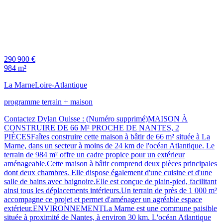
290 900 €
984 m²
La Marne
Loire-Atlantique
programme terrain + maison
Contactez Dylan Ouisse : (Numéro supprimé)MAISON À
CONSTRUIRE DE 66 M² PROCHE DE NANTES, 2
PIÈCESFaîtes construire cette maison à bâtir de 66 m² située à La
Marne, dans un secteur à moins de 24 km de l'océan Atlantique. Le
terrain de 984 m² offre un cadre propice pour un extérieur
aménageable.Cette maison à bâtir comprend deux pièces principales
dont deux chambres. Elle dispose également d'une cuisine et d'une
salle de bains avec baignoire.Elle est conçue de plain-pied, facilitant
ainsi tous les déplacements intérieurs.Un terrain de près de 1 000 m²
accompagne ce projet et permet d'aménager un agréable espace
extérieur.ENVIRONNEMENTLa Marne est une commune paisible
située à proximité de Nantes, à environ 30 km. L'océan Atlantique