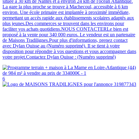
située à 30 km de Nantes et à environ 24 km de l'océan Atlantique.
La gare la plus proche se trouve à Machecoul, accessible à 6 km
environ. Une école primaire est implantée à proximité immédiate,
permettant un accès rapide aux établissements scolaires adaptés aux
plus jeunes.Des commerces se trouvent dans les environs pour
faciliter vos achats quotidiens.NOUS CONTACTERLe bien est
proposé à la vente pour 340 000 euros. Le vendeur est un partenaire
de Maisons Tradilignes.Pour plus d'informations, prenez contact
avec Dylan Ouisse au (Numéro supprimé). Il se tient à votre
disposition pour répondre à vos questions et vous accompagner dans
votre projet.Contactez Dylan Ouisse : (Numéro supprimé)
6