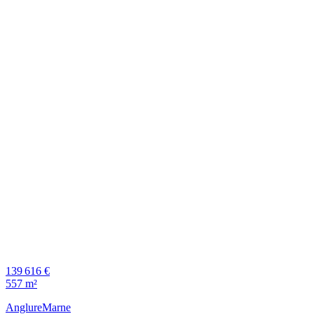
139 616 €
557 m²
Anglure
Marne