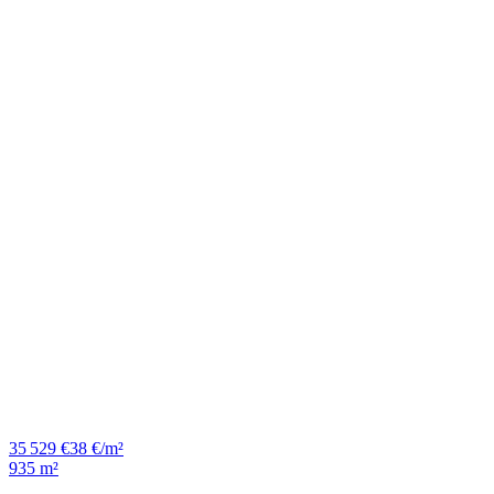
35 529 €
38 €/m²
935 m²