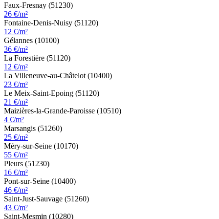
Faux-Fresnay (51230)
26 €/m²
Fontaine-Denis-Nuisy (51120)
12 €/m²
Gélannes (10100)
36 €/m²
La Forestière (51120)
12 €/m²
La Villeneuve-au-Châtelot (10400)
23 €/m²
Le Meix-Saint-Epoing (51120)
21 €/m²
Maizières-la-Grande-Paroisse (10510)
4 €/m²
Marsangis (51260)
25 €/m²
Méry-sur-Seine (10170)
55 €/m²
Pleurs (51230)
16 €/m²
Pont-sur-Seine (10400)
46 €/m²
Saint-Just-Sauvage (51260)
43 €/m²
Saint-Mesmin (10280)