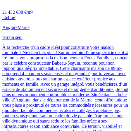
21 432 €
38 €/m²
564 m²
Anglure
Marne
terrain seul
À la recherche d’un cadre idéal pour construire votre maison
familiale ? Ne cherchez plus ! Sur un terrain d’une superficie de 564
m², nous vous proposons la maison neuve « Focus Family », conçue
par le célèbre constructeur Babeau-Seguin, reconnu pour son
rapport qualité/prix imbattable. Cette charmante maison de 89 m²
comprend 4 chambres spacieuses et un grand séjour traversant avec
cuisine ouverte, s’ouvrant sur un espace extérieur propice aux
moments en famille. Avec un garage intégré, vous bénéficierez d’un
espace de stationnement sécurisé et de rangement additionnel, le tout
dans un environnement confortable et moderne. Située dans la belle
ville d’Anglure, dans le département de la Marne, cette offre unique
vous place à proximité de toutes les commodités nécessaires pour un
quotidien facilité : commerces, écoles et collèges à quelques pas,
tout en vous garantissant un cadre de vie paisible. Anglure est une
ville dynamique qui saura séduire les familles grâce à ses
infrastructures et son ambiance conviviale. Ce terrain, viabilisé et