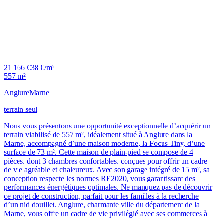
21 166 €
38 €/m²
557 m²
Anglure
Marne
terrain seul
Nous vous présentons une opportunité exceptionnelle d’acquérir un
terrain viabilisé de 557 m², idéalement situé à Anglure dans la
Marne, accompagné d’une maison moderne, la Focus Tiny, d’une
surface de 73 m². Cette maison de plain-pied se compose de 4
pièces, dont 3 chambres confortables, conçues pour offrir un cadre
de vie agréable et chaleureux. Avec son garage intégré de 15 m², sa
conception respecte les normes RE2020, vous garantissant des
performances énergétiques optimales. Ne manquez pas de découvrir
ce projet de construction, parfait pour les familles à la recherche
d’un nid douillet. Anglure, charmante ville du département de la
Marne, vous offre un cadre de vie privilégié avec ses commerces à