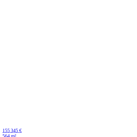
155 345 €
564 m²