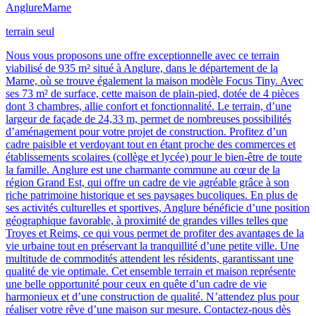
Anglure
Marne
terrain seul
Nous vous proposons une offre exceptionnelle avec ce terrain
viabilisé de 935 m² situé à Anglure, dans le département de la
Marne, où se trouve également la maison modèle Focus Tiny. Avec
ses 73 m² de surface, cette maison de plain-pied, dotée de 4 pièces
dont 3 chambres, allie confort et fonctionnalité. Le terrain, d’une
largeur de façade de 24,33 m, permet de nombreuses possibilités
d’aménagement pour votre projet de construction. Profitez d’un
cadre paisible et verdoyant tout en étant proche des commerces et
établissements scolaires (collège et lycée) pour le bien-être de toute
la famille. Anglure est une charmante commune au cœur de la
région Grand Est, qui offre un cadre de vie agréable grâce à son
riche patrimoine historique et ses paysages bucoliques. En plus de
ses activités culturelles et sportives, Anglure bénéficie d’une position
géographique favorable, à proximité de grandes villes telles que
Troyes et Reims, ce qui vous permet de profiter des avantages de la
vie urbaine tout en préservant la tranquillité d’une petite ville. Une
multitude de commodités attendent les résidents, garantissant une
qualité de vie optimale. Cet ensemble terrain et maison représente
une belle opportunité pour ceux en quête d’un cadre de vie
harmonieux et d’une construction de qualité. N’attendez plus pour
réaliser votre rêve d’une maison sur mesure. Contactez-nous dès