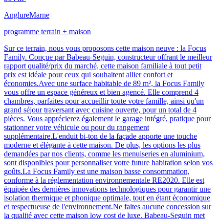
Anglure
Marne
programme terrain + maison
Sur ce terrain, nous vous proposons cette maison neuve : la Focus
Family. Conçue par Babeau-Seguin, constructeur offrant le meilleur
rapport qualité/prix du marché, cette maison familiale à tout petit
prix est idéale pour ceux qui souhaitent allier confort et
économies.Avec une surface habitable de 89 m², la Focus Family
vous offre un espace généreux et bien agencé. Elle comprend 4
chambres, parfaites pour accueillir toute votre famille, ainsi qu'un
grand séjour traversant avec cuisine ouverte, pour un total de 4
pièces. Vous apprécierez également le garage intégré, pratique pour
stationner votre véhicule ou pour du rangement
supplémentaire.L'enduit bi-ton de la façade apporte une touche
moderne et élégante à cette maison. De plus, les options les plus
demandées par nos clients, comme les menuiseries en aluminium,
sont disponibles pour personnaliser votre future habitation selon vos
goûts.La Focus Family est une maison basse consommation,
conforme à la réglementation environnementale RE2020. Elle est
équipée des dernières innovations technologiques pour garantir une
isolation thermique et phonique optimale, tout en étant économique
et respectueuse de l'environnement.Ne faites aucune concession sur
la qualité avec cette maison low cost de luxe. Babeau-Seguin met