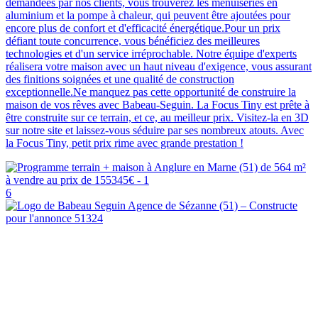
demandées par nos clients, vous trouverez les menuiseries en
aluminium et la pompe à chaleur, qui peuvent être ajoutées pour
encore plus de confort et d'efficacité énergétique.Pour un prix
défiant toute concurrence, vous bénéficiez des meilleures
technologies et d'un service irréprochable. Notre équipe d'experts
réalisera votre maison avec un haut niveau d'exigence, vous assurant
des finitions soignées et une qualité de construction
exceptionnelle.Ne manquez pas cette opportunité de construire la
maison de vos rêves avec Babeau-Seguin. La Focus Tiny est prête à
être construite sur ce terrain, et ce, au meilleur prix. Visitez-la en 3D
sur notre site et laissez-vous séduire par ses nombreux atouts. Avec
la Focus Tiny, petit prix rime avec grande prestation !
6