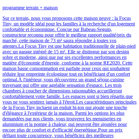
programme terrain + maison
Sur ce terrain, nous vous proposons cette maison neuve : la Focus
Tiny, un modèle idéal pour les familles à la recherche d'un logement
confortable et économique. Conçue par Babeau-Seguin,
constructeur reconnu pour offrir le meilleur rapport qualité/prix du
marché, cette maison de 73 m² saura répondre à toutes vos
attentes.La Focus Tiny est une habitation traditionnelle de plain-pied
avec un garage intégré de 15 m². Elle se distingue par son design
sobre et moderne, ainsi que par ses excellentes performances en
matière d'économie d'énergie, conforme à la norme RE2020. Cette
maison basse consommation est parfaite pour ceux qui souhaitent
réduire leur empreinte écologique tout en bénéficiant d'un confort
optimal.À l'intérieur, vous découvrirez un grand séjour-cuisine
traversant qui offre une agréable sensation d'espace. Les trois
chambres à coucher de dimensions raisonnables accueilleront
confortablement votre famille. Les espaces sont si bien répartis que
vous ne vous sentirez jamais à l'étroit.Les caractéristiques principales
de la Focus Tiny incluent un enduit bi-ton qui ajoute une touche
d'élégance à l'extérieur de la maison. Parmi les options les plus
demandées par nos clients, vous trouverez les menuiseries en
aluminium et la pompe à chaleur, qui peuvent être ajoutées pour
encore plus de confort et d'efficacité énergétique.Pour un prix
défiant toute concurrence, vous bénéficiez des meilleures