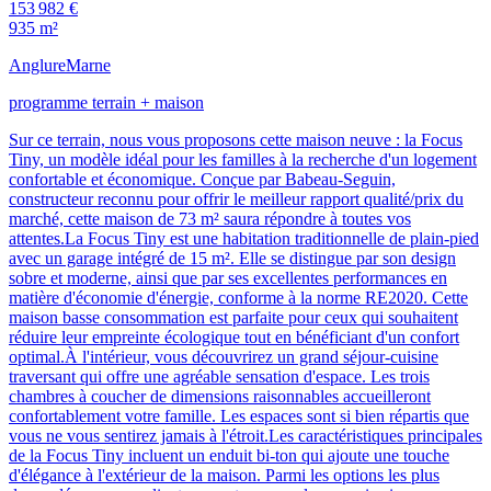
153 982 €
935 m²
Anglure
Marne
programme terrain + maison
Sur ce terrain, nous vous proposons cette maison neuve : la Focus
Tiny, un modèle idéal pour les familles à la recherche d'un logement
confortable et économique. Conçue par Babeau-Seguin,
constructeur reconnu pour offrir le meilleur rapport qualité/prix du
marché, cette maison de 73 m² saura répondre à toutes vos
attentes.La Focus Tiny est une habitation traditionnelle de plain-pied
avec un garage intégré de 15 m². Elle se distingue par son design
sobre et moderne, ainsi que par ses excellentes performances en
matière d'économie d'énergie, conforme à la norme RE2020. Cette
maison basse consommation est parfaite pour ceux qui souhaitent
réduire leur empreinte écologique tout en bénéficiant d'un confort
optimal.À l'intérieur, vous découvrirez un grand séjour-cuisine
traversant qui offre une agréable sensation d'espace. Les trois
chambres à coucher de dimensions raisonnables accueilleront
confortablement votre famille. Les espaces sont si bien répartis que
vous ne vous sentirez jamais à l'étroit.Les caractéristiques principales
de la Focus Tiny incluent un enduit bi-ton qui ajoute une touche
d'élégance à l'extérieur de la maison. Parmi les options les plus