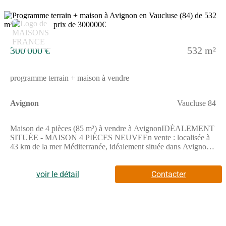
13
300 000 €
532 m²
programme terrain + maison à vendre
Avignon
Vaucluse 84
Maison de 4 pièces (85 m²) à vendre à AvignonIDÉALEMENT
SITUÉE - MAISON 4 PIÈCES NEUVEEn vente : localisée à
43 km de la mer Méditerranée, idéalement située dans Avignon
(84000), nous sommes heureux de vous proposer cette maison
de 4 pièces de plain-pied de 85 m² et de 532 m² de terrain. Son
intérieur comporte trois chambres, une cuisine et une salle de
voir le détail
Contacter
bains.La maison est neuve.Cette propriété se situe dans un
quartier recherché. Des établissements scolaires (de la maternelle
au lycée) se trouvent à moins de 10 minutes à pied, deux
structures d'accueil pour la petite enfance, tout comme
l'université Avignon Université pour le supérieur. Côté transports