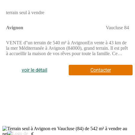
terrain seul à vendre
Avignon
Vaucluse 84
VENTE d''un terrain de 540 m² à AvignonEn vente à 43 km de
la mer Méditerranée à Avignon (84000), grand terrain. Il est prêt
à accueillir la maison de vos rêves pour toute la famille. Ce
terrain est proche des écoles et des commerces. Des écoles de
tous types (de la maternelle au lycée) sont implantées à moins de
10 minutes à pied, deux structures d''accueil pour les enfants en
voir le détail
Contacter
bas âge, tout comme une université juste à côté : l''université
Avignon Université. Côté transports, on trouve sept gares à
moins de 10 minutes en voiture. L''autoroute A7 et les nationales
N7 et N129 sont accessibles à moins de 10 km. Il y a des
boulangeries, des commerces, trois supermarchés, des
boucheries-charcuteries et deux bureaux de poste dans les
environs. Enfin, 2 marchés animent le quartier.Ce terrain est à
vendre pour la somme de 149 900 €. Contactez notre agence
(LAMTALSI Driss : (Numéro supprimé)) pour tout
renseignement sur le terrain. Concrétisez vos projets immobiliers
avec Maisons France Confort Le Pontet. Contacter Mr Lamtalsi
3
au (Numéro supprimé)