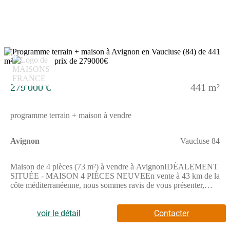
épiceries, deux bureaux de poste, deux poissonneries et deux
supérettes dans les environs. Enfin, 2 marchés animent les
environs.Ce terrain est à vendre pour la somme de 172 000 €.
N'hésitez pas à prendre contact avec notre agence (Julien
FANTOZZI : (Numéro supprimé)) pour toute information sur le
terrain, sur les démarches à suivre ou sur les modalités de vente.
10
Maisons France Confort Le Pontet est là pour vous
accompagner à toutes les étapes de votre projet.
279 000 €
441 m²
programme terrain + maison à vendre
Avignon
Vaucluse 84
Maison de 4 pièces (73 m²) à vendre à AvignonIDÉALEMENT
SITUÉE - MAISON 4 PIÈCES NEUVEEn vente à 43 km de la
côte méditerranéenne, nous sommes ravis de vous présenter,
idéalement située dans Avignon (84000), cette maison de 4
pièces de plain-pied de 73 m² et de 441 m² de terrain.Elle se
divise en trois chambres, une cuisine et une salle de bains. La
voir le détail
Contacter
maison est neuve.Cette maison se trouve dans un secteur prisé. Il