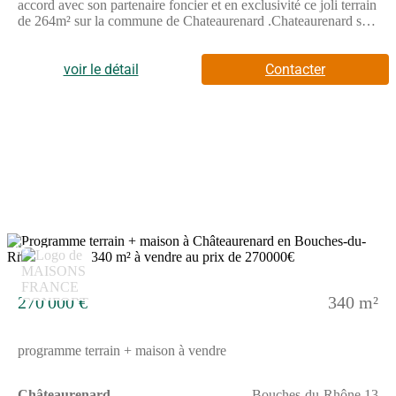
accord avec son partenaire foncier et en exclusivité ce joli terrain
de 264m² sur la commune de Chateaurenard .Chateaurenard se
situe à 15 minutes d'Avignon et à 10 minutes de l autoroute .Le
terrain est exposé plein sud, il est non viabilités et se situe dans
une zone très calme tout proche du centre ville.Vous trouverez
voir le détail
Contacter
dans les alentours un hôpital, un centre commercial, un pôle
santé, une école, collège, arrêt de bus etc...votre villa plein pied
personnalisée belles prestations Pour plus d'informations,
n'hésitez à contacter Lionel Montagne de l'agence de Maisons
France Confort Le Pontet au (Numéro supprimé)
15
270 000 €
340 m²
programme terrain + maison à vendre
Châteaurenard
Bouches-du-Rhône 13