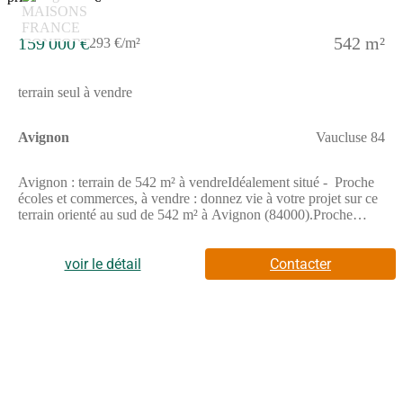
159 000 €
542 m²
293 €/m²
terrain seul à vendre
Avignon
Vaucluse 84
Avignon : terrain de 542 m² à vendreIdéalement situé - Proche
écoles et commerces, à vendre : donnez vie à votre projet sur ce
terrain orienté au sud de 542 m² à Avignon (84000).Proche
gares, établissements scolaires, crèches, Avignon Université,
marchés, commerces, supérettes, bureaux de poste,
poissonneries et boucheries-charcuteries. Accès autoroute A7 et
voir le détail
Contacter
nationale N7 à 7 km. Son prix de vente est de 159 000 €.
Contactez notre agence pour tout renseignement sur le terrain.
Maisons France Confort Le Pontet est là pour vous
accompagner dans tous vos projets immobiliers.Prenez contact
avec Walter FINCK ((Numéro supprimé)) pour tout
renseignement sur le terrain ou sur les démarches à suivre.