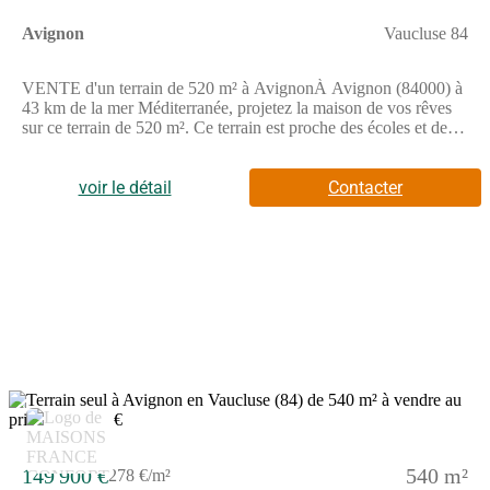
Avignon
Vaucluse 84
VENTE d'un terrain de 520 m² à AvignonÀ Avignon (84000) à
43 km de la mer Méditerranée, projetez la maison de vos rêves
sur ce terrain de 520 m². Ce terrain est proche des écoles et des
commerces. Il y a des écoles du primaire et du secondaire à
moins de 10 minutes à pied, deux crèches, tout comme
l'université Avignon Université pour le supérieur. Niveau
voir le détail
Contacter
transports en commun, on trouve sept gares à moins de 10
minutes en voiture. L'autoroute A7 et les nationales N7 et N129
sont accessibles à moins de 10 km. Il y a des boulangeries, des
commerces, trois supermarchés, des boucheries-charcuteries et
deux bureaux de poste à quelques minutes du bien. Enfin, 2
marchés animent les environs.Il est proposé à l'achat pour 1 499
000 €. Contactez Driss LAMTALSI (tél : (Numéro supprimé))
pour toute information sur ce terrain ou sur les modalités de
vente. Contacter Mr Lamtalsi au (Numéro supprimé)
2
149 900 €
540 m²
278 €/m²