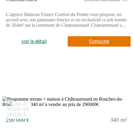
L'agence Maisons France Confort du Pontet vous propose, en
accord avec son partenaire foncier et en exclusivité ce joli terrain
de 264m² sur la commune de Chateaurenard .Chateaurenard se
situe à 15 minutes d'Avignon et à 10 minutes de l autoroute .Le
terrain est exposé plein sud, il est non viabilités et se situe dans
une zone très calme tout proche du centre ville.Vous trouverez
voir le détail
Contacter
dans les alentours un hôpital, un centre commercial, un pôle
santé, une école, collège, arrêt de bus etc...votre villa étage
personnalisée belles prestations Pour plus d'informations,
n'hésitez à contacter Lionel Montagne de l'agence de Maisons
France Confort Le Pontet au (Numéro supprimé)
15
290 000 €
340 m²