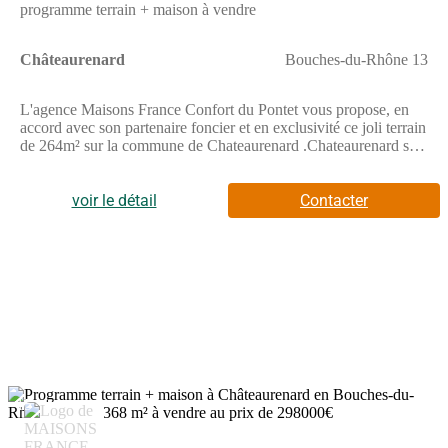
programme terrain + maison à vendre
Châteaurenard
Bouches-du-Rhône 13
L'agence Maisons France Confort du Pontet vous propose, en
accord avec son partenaire foncier et en exclusivité ce joli terrain
de 264m² sur la commune de Chateaurenard .Chateaurenard se
situe à 15 minutes d'Avignon et à 10 minutes de l autoroute .Le
terrain est exposé plein sud, il est non viabilités et se situe dans
une zone très calme tout proche du centre ville.Vous trouverez
voir le détail
Contacter
dans les alentours un hôpital, un centre commercial, un pôle
santé, une école, collège, arrêt de bus etc...votre villa étage
personnalisée belles prestations Pour plus d'informations,
n'hésitez à contacter Lionel Montagne de l'agence de Maisons
France Confort Le Pontet au (Numéro supprimé)
15