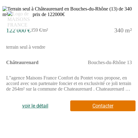
3
122 000 €
340 m²
359 €/m²
terrain seul à vendre
Châteaurenard
Bouches-du-Rhône 13
L''agence Maisons France Confort du Pontet vous propose, en
accord avec son partenaire foncier et en exclusivité ce joli terrain
de 264m² sur la commune de Chateaurenard . Chateaurenard se
situe à 15 minutes d''Avignon et à 10 minutes de l autoroute . Le
terrain est exposé plein sud, il est non viabilités et se situe dans
une zone très calme tout proche du centre ville. Vous trouverez
voir le détail
Contacter
dans les alentours un hôpital, un centre commercial, un pôle
santé, une école, collège, arrêt de bus etc...Pour plus
d''informations, n''hésitez à contacter Lionel Montagne de
l''agence de Maisons France Confort Le Pontet au (Numéro
supprimé)