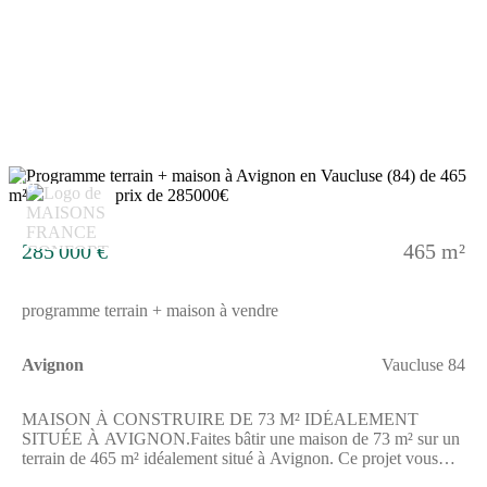
y a des établissements scolaires de tous niveaux (de la maternelle
au lycée) à moins de 10 minutes à pied, deux crèches, tout
comme une université à quelques pas de la maison : l'université
Avignon Université. Niveau transports, on trouve sept gares à
moins de 10 minutes en voiture. L'autoroute A7 et la nationale
N7 sont accessibles à moins de 7 km. Il y a des commerces,
deux supérettes, des épiceries, quatre boucheries-charcuteries et
deux poissonneries à proximité du bien. Enfin, 2 marchés
animent le quartier.Son prix de vente est de 279 000 €.N'hésitez
pas à prendre contact avec Julien FANTOZZI (tél : (Numéro
10
supprimé)) pour plus de renseignements sur la maison ou sur les
modalités de vente.
285 000 €
465 m²
programme terrain + maison à vendre
Avignon
Vaucluse 84
MAISON À CONSTRUIRE DE 73 M² IDÉALEMENT
SITUÉE À AVIGNON.Faites bâtir une maison de 73 m² sur un
terrain de 465 m² idéalement situé à Avignon. Ce projet vous
offre la possibilité de créer un lieu de vie adapté à vos envies