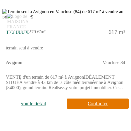
4
172 000 €
617 m²
279 €/m²
terrain seul à vendre
Avignon
Vaucluse 84
VENTE d'un terrain de 617 m² à AvignonIDÉALEMENT
SITUÉÀ vendre à 43 km de la côte méditerranéenne à Avignon
(84000), grand terrain. Réalisez-y votre projet immobilier. Ce
terrain, orienté au sud, donne sur un jardin. Dans un secteur
convoité, ce terrain idéalement situé est proche des écoles et des
commerces. Il y a des établissements scolaires de tous niveaux à
voir le détail
Contacter
moins de 10 minutes à pied, deux crèches, tout comme
l'université Avignon Université pour le supérieur. Niveau
transports en commun, on trouve sept gares à moins de 10
minutes en voiture. L'autoroute A7 et la nationale N7 sont
accessibles à moins de 7 km. Il y a des commerces, des