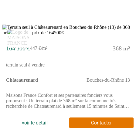
5
164 500 €
368 m²
447 €/m²
terrain seul à vendre
Châteaurenard
Bouches-du-Rhône 13
Maisons France Confort et ses partenaires fonciers vous
proposent : Un terrain plat de 368 m² sur la commune très
recherchée de Chateaurenard à seulement 15 minutes de Saint
Remy de Provence, situé et entre Arles et Avignon et toutes ses
commodités :Hypermarché, commerces, école, crèche,
pharmacie, services médicaux, etc.Exposition
voir le détail
Contacter
SudEnvironnement calmeCadre naturel agréable Situation idéale
avec accès rapide entre Arles, Avignon et Aix-en-ProvenceCe