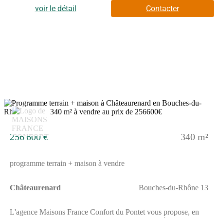
supermarchés, poissonneries, boucheries et charcuteries. Accès
voir le détail
Contacter
autoroutes A7 et A54 à 7 km. elle est à vendre pour la somme de
215 000 €. N'hésitez pas à prendre contact avec Maisons France
Confort au (Numéro supprimé) pour plus de renseignements sur
le terrain, sur les modalités de vente et sur les démarches à
suivre. Concrétisez vos projets immobiliers avec Maisons France
Confort Salon-de-Provence. Nous proposons aussi des terrains
sur Mouriès 13890, Maussane-les-Alpilles 13520, Eyguières
13430, Salon de Provence 13300, Sénas 13560, Mallemort
13370, Pélissanne 13330 et de nombreuses autres villes et
villages.
14
256 600 €
340 m²
programme terrain + maison à vendre
Châteaurenard
Bouches-du-Rhône 13
L'agence Maisons France Confort du Pontet vous propose, en