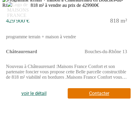
11
429 900 €
818 m²
programme terrain + maison à vendre
Châteaurenard
Bouches-du-Rhône 13
Nouveau à Châteaurenard :Maisons France Confort et son
partenaire foncier vous propose cette Belle parcelle constructible
de 818 m² viabilité en bordures .Maisons France Confort vous
propose cette maison de 6 pièces de 115 m² .Elle comporte 2
niveaux. La maison compte quatre chambres dont une suite
parentale en rdc, une cuisine et deux salles de bains et un garage
voir le détail
Contacter
en option. Cette maison comporte de très belles prestations.Gare
tgv d'Avignon à moins de 10 minutes en voiture. Les autoroutes
A7 et A54 et la nationale N 7 sont accessibles à moins de 5 km.
On trouve des commerces, deux boulangeries, trois boucheries,
une poissonnerie et un bureau de poste dans les environs.Elle est
proposée à l'achat à partir de 429 900 €, hors frais et adaptations.
Contactez notre agence au (Numéro supprimé) pour toute