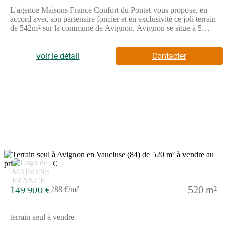
L'agence Maisons France Confort du Pontet vous propose, en
accord avec son partenaire foncier et en exclusivité ce joli terrain
de 542m² sur la commune de Avignon. Avignon se situe à 5
minutes de l' accès a l autoroute . Le terrain est exposé plein sud,
il est viabilisés et se situe dans une zone très calme tout proche
du centre ville. Vous trouverez dans les alentours un hôpital, un
voir le détail
Contacter
centre commercial, un pôle santé, une école, collège, arrêt de bus
etc...Pour plus d'informations, n'hésitez à contacter Lionel
Montagne de l'agence de Maisons France Confort Le Pontet au
(Numéro supprimé)
2
149 900 €
520 m²
288 €/m²
terrain seul à vendre