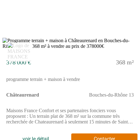
autoroutes A54 et A7 et la nationale N 7 sont accessibles à
moins de 5 km. Prix: terrain + Maison à partir de 375 000 € hors
frais, taxe et raccordement.Contactez dès aujourd'hui Maisons
France Confort au (Numéro supprimé), et laissez vous séduire
par les conseils, l'accompagnement, les garanties que nous vous
offrons et le respect de votre budget. Nous proposons aussi des
terrains sur Mouriès 13890, Maussane-les-Alpilles 13520,
Eyguières 13430, Salon de Provence 13300, Sénas 13560,
15
Mallemort 13370, Pélissanne 13330 et de nombreuses autres
villes et villages.
378 000 €
368 m²
programme terrain + maison à vendre
Châteaurenard
Bouches-du-Rhône 13
Maisons France Confort et ses partenaires fonciers vous
proposent : Un terrain plat de 368 m² sur la commune très
recherchée de Chateaurenard à seulement 15 minutes de Saint de
Provence, situé et entre Arles et Avignon et toutes ses
commodités :Hypermarché, commerces, école, crèche,
pharmacie, services médicaux, etc.Exposition
voir le détail
Contacter