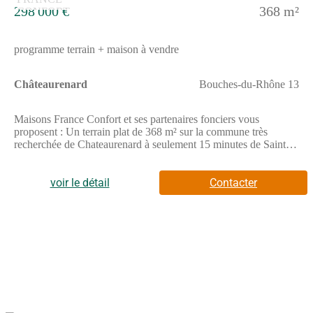
298 000 €
368 m²
programme terrain + maison à vendre
Châteaurenard
Bouches-du-Rhône 13
Maisons France Confort et ses partenaires fonciers vous
proposent : Un terrain plat de 368 m² sur la commune très
recherchée de Chateaurenard à seulement 15 minutes de Saint de
Provence, situé et entre Arles et Avignon et toutes ses
commodités :Hypermarché, commerces, école, crèche,
pharmacie, services médicaux, etc.Exposition
voir le détail
Contacter
SudEnvironnement calmeCadre naturel agréable Situation idéale
avec accès rapide entre Arles, Avignon et Aix-en-ProvenceCe
terrain vous offrira un cadre de vie paisible tout en restant proche
des grands axes et des pôles urbains.Exemple de projet : Maison
et TerrainMaison individuelle 3 chambresBelle pièce de vie
lumineuse, ouverte sur votre futur jardinConstruction conforme
aux normes RE2020Architecture et prestations
personnalisablesPrix indicatif : 298 000 €(Terrain + Maison -
hors frais de notaire et taxes)Projet entièrement modifiable selon
vos envies, vos prestations souhaitées et l'aménagement intérieur