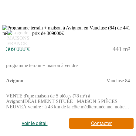
en commun, il y a sept gares à moins de 10 minutes en voiture.
L'autoroute A7 et les nationales N7 et N129 sont accessibles à
moins de 10 km. On trouve des boulangeries, des commerces,
trois supermarchés, des épiceries et des boucheries-charcuteries à
proximité du logement. Enfin, 2 marchés animent les
environs.Elle est proposée à l'achat pour 300 000 €.N'hésitez pas
8
à prendre contact avec notre agence (MONTAGNE Lionel :
(Numéro supprimé)) pour toute information sur la maison.
309 000 €
441 m²
programme terrain + maison à vendre
Avignon
Vaucluse 84
VENTE d'une maison de 5 pièces (78 m²) à
AvignonIDÉALEMENT SITUÉE - MAISON 5 PIÈCES
NEUVEÀ vendre : à 43 km de la côte méditerranéenne, notre
agence Maisons France Confort Le Pontet est heureuse de vous
proposer cette maison de 5 pièces de 78 m² et de 441 m² de
terrain idéalement située dans Avignon (84000). Son intérieur
voir le détail
Contacter
compte trois chambres, une cuisine et une salle de bains.Cette
maison comporte 2 niveaux. Elle est neuve.La maison est située