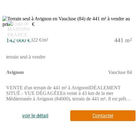
question sur la maison ou sur les démarches à suivre. Donnez
vie à vos projets immobiliers avec Maisons France Confort
Salon-de-Provence.
4
142 000 €
441 m²
322 €/m²
terrain seul à vendre
Avignon
Vaucluse 84
VENTE d'un terrain de 441 m² à AvignonIDÉALEMENT
SITUÉ - VUE DÉGAGÉEEn vente à 43 km de la mer
Méditerranée à Avignon (84000), terrain de 441 m². Il est prêt à
accueillir votre résidence principale ou secondaire pour toute la
famille. Ce terrain, avec vue dégagée, bénéficie d'une exposition
sud. Dans un quartier recherché, ce terrain idéalement situé est
voir le détail
Contacter
proche des écoles et des commerces. Il y a tous les types
d'établissements scolaires (maternelle, élémentaire et secondaire)
à moins de 10 minutes à pied, deux crèches, tout comme une
université dans les alentours : l'université Avignon Université.