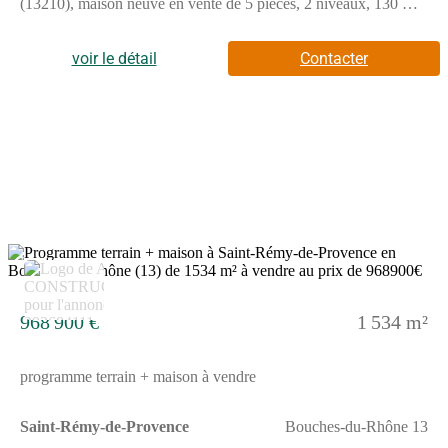
(13210), maison neuve en vente de 5 pièces, 2 niveaux, 130 m²
de surface et 1 534 m² de terrain. Elle compte quatre chambres,
une cuisine et une salle de bains.À dix minutes : établissements
scolaires, crèches, marchés, bibliothèques, tennis, bassins de
voir le détail
Contacter
natation, commerces, boulangeries, supermarché, épiceries et
supérettes. Mer Méditerranée à 30 km. Avignon à 18 km.Cette
maison de 5 pièces est à vendre pour la somme de 889 890
€.N'hésitez pas à prendre contact avec notre agence (ANGELI
Anthony : pour obtenir de plus amples renseignements sur la
maison, sur les démarches à suivre ou sur les modalités de vente.
7
968 900 €
1 534 m²
programme terrain + maison à vendre
Saint-Rémy-de-Provence
Bouches-du-Rhône 13