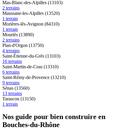
Mas-Blanc-des-Alpilles (13103)
2 terrains
Maussane-les-Alpilles (13520)
1 terrain
Morières-lès-Avignon (84310)
1 terrain
Mouriès (13890)
2 terrains
Plan-d'Orgon (13750)
4 terrains
Saint-Étienne-du-Grès (13103)
16 terrains
Saint-Martin-de-Crau (13310)
6 terrains
Saint-Rémy-de-Provence (13210)
9 terrains
Sénas (13560)
13 terrains
Tarascon (13150)
1 terrain
Nos guide pour bien construire en
Bouches-du-Rhône