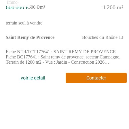
600 000 €
1 200 m²
500 €/m²
terrain seul à vendre
Saint-Rémy-de-Provence
Bouches-du-Rhône 13
Fiche N°Id-TCT177641 : SAINT REMY DE PROVENCE
Fiche BC177641 : Saint remy de provence, secteur Campagne,
Terrain de 1200 m2 - Vue : Jardin - Construction 2026
Traditionnelle - Equipements annexes : - chauffage :
Aerothermie - Plus d'informations disponibles sur demande... -
Mentions légales : Proposé à la vente à 600000 Euros
voir le détail
Contacter
(honoraires à la charge du vendeur) - Affaire suivie par Mme St?
phanie PIT (Conseiller immobilier salarié) - Reseau Immo-
Diffusion Manduel - Pour plus d'informations, contactez notre
secrétariat au (Numéro supprimé) (Appel gratuit ou prix d'une
communication locale)