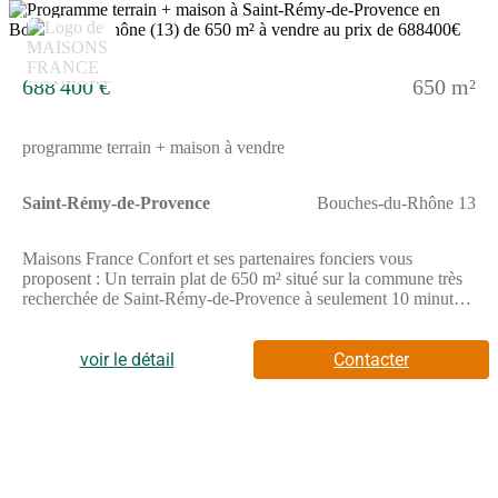
premier rendez-vous téléphonique (Numéro supprimé).Suite à ce
10
premier échange, un rendez-vous sur place pourra être organisé
pour la visite du terrain.Nous disposons également d'autres
terrains sur les communes avoisinantes :Fontvieille, Maussane-
688 400 €
650 m²
les-Alpilles, Saint-Martin-de-Crau, Salon-de-Provence, et bien
d'autr
programme terrain + maison à vendre
Saint-Rémy-de-Provence
Bouches-du-Rhône 13
Maisons France Confort et ses partenaires fonciers vous
proposent : Un terrain plat de 650 m² situé sur la commune très
recherchée de Saint-Rémy-de-Provence à seulement 10 minutes
du centre-ville à pied et de toutes ses commodités :hypermarché,
commerces , école, crèche, pharmacie, services médicaux,
etc.Exposition SudEnvironnement calmeCadre naturel
voir le détail
Contacter
agréableSituation idéale avec accès rapide entre Arles, Avignon
et Aix-en-ProvenceCe terrain vous offrira un cadre de vie
paisible tout en restant proche des grands axes et des pôles
urbains.Exemple de projet : Maison et TerrainMaison
individuelle 4 chambres dont une suite parentale en RDCHBelle
pièce de vie lumineuse, ouverte sur votre futur jardinGarage et