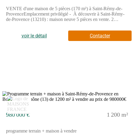
VENTE d'une maison de 5 pièces (170 m²) à Saint-Rémy-de-
ProvenceEmplacement privilégié - À découvrir à Saint-Rémy-
de-Provence (13210) : maison neuve 5 pièces en vente. 2
niveaux, surface de 170 m² et 1 534 m² de terrain. Elle comporte
quatre chambres, une cuisine et une salle de bains.Proche
établissements scolaires, commerce. Autoroutes A7 et A54 et
voir le détail
Contacter
nationales N7 et N113 accessibles à 18 km. Mer Méditerranée à
30 km. Avignon à 18 km.Le prix de vente de cette maison de 5
pièces est de 968 900 €.N'hésitez pas à prendre contact avec
notre agence (ANGELI Anthony : pour plus d'informations sur
la maison ou sur les démarches à suivre. Azur & Constructions
Cabriès vous accompagne dans tous vos projets immobiliers et à
toutes les étapes de l'achat.
11
980 000 €
1 200 m²
programme terrain + maison à vendre