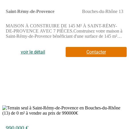
Saint-Rémy-de-Provence
Bouches-du-Rhône 13
MAISON À CONSTRUIRE DE 145 M² À SAINT-RÉMY-
DE-PROVENCE AVEC 7 PIÈCES.Construisez votre maison à
Saint-Rémy-de-Provence bénéficiant d'une surface de 145 m²
sur un terrain de 1200 m², offrant un cadre pour imaginer votre
projet personnalisé.Cette maison à bâtir propose 7 pièces dont 5
chambres, deux salles de bains complètes et une cuisine. Elle
voir le détail
Contacter
offre ainsi de multiples espaces pour accueillir toute la
famille.Elle s'étend sur 2 niveaux, ce qui permet de séparer les
espaces de vie et les chambres selon vos envies.Le terrain de
1200 m² offre un bel extérieur pour profiter pleinement de
l'environnement.ENVIRONNEMENTSaint-Rémy-de-
Provence, commune dynamique, se trouve à 18 km d'Avignon et
à 30 km de la mer. Les autoroutes A7 et A54 sont accessibles à
moins de 20 km. La commune compte plusieurs établissements
scolaires comme des écoles maternelle et élémentaire, un collège
ainsi qu'un lycée professionnel agricole. Des commerces et des
restaurants sont situés à proximité.NOUS CONTACTERCe
13
bien est en vente au prix de 980000 euros. Le vendeur est un
partenaire des Maisons France Confort.Pour en savoir plus,
contactez Driss LAMTALSI au (Numéro supprimé). Maisons
990 000 €