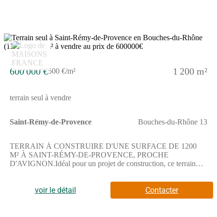
2
600 000 €
1 200 m²
500 €/m²
terrain seul à vendre
Saint-Rémy-de-Provence
Bouches-du-Rhône 13
TERRAIN À CONSTRUIRE D'UNE SURFACE DE 1200
M² À SAINT-RÉMY-DE-PROVENCE, PROCHE
D'AVIGNON.Idéal pour un projet de construction, ce terrain
offre la possibilité de bâtir une maison sur mesure en profitant
d'un espace extérieur généreux.La parcelle dispose de 1200 m²,
offrant un vaste terrain pour concrétiser votre projet selon vos
voir le détail
Contacter
envies.ENVIRONNEMENTSitué à Saint-Rémy-de-Provence,
cette parcelle bénéficie d'un cadre calme et proche de la mer à
moins de 30 km. La grande ville d'Avignon se trouve à environ