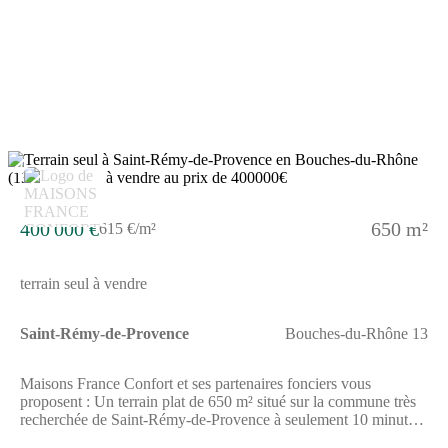
georisques. gouv. fr.Contactez Caroline CHERONNET
Entrepreneur Individuel à Responsabilité Limitée, Agent
commercial OptimHome (RSAC N(Numéro supprimé) Greffe
de TARASCON) (Numéro supprimé) (réf. 587585 )
4
400 000 €
650 m²
615 €/m²
terrain seul à vendre
Saint-Rémy-de-Provence
Bouches-du-Rhône 13
Maisons France Confort et ses partenaires fonciers vous
proposent : Un terrain plat de 650 m² situé sur la commune très
recherchée de Saint-Rémy-de-Provence à seulement 10 minutes
du centre-ville à pied et de toutes ses commodités :hypermarché,