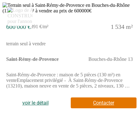
600 000 €
1 534 m²
391 €/m²
terrain seul à vendre
Saint-Rémy-de-Provence
Bouches-du-Rhône 13
Saint-Rémy-de-Provence : maison de 5 pièces (130 m²) en
venteEmplacement privilégié - À Saint-Rémy-de-Provence
(13210), maison neuve en vente de 5 pièces, 2 niveaux, 130 m²
de surface et 1 534 m² de terrain. Elle compte quatre chambres,
une cuisine et une salle de bains.À dix minutes : établissements
scolaires, crèches, marchés, bibliothèques, tennis, bassins de
voir le détail
Contacter
natation, commerces, boulangeries, supermarché, épiceries et
supérettes. Mer Méditerranée à 30 km. Avignon à 18 km.Cette
maison de 5 pièces est à vendre pour la somme de 889 890
€.N'hésitez pas à prendre contact avec notre agence (ANGELI
Anthony : 0 pour obtenir de plus amples renseignements sur la
maison, sur les démarches à suivre ou sur les modalités de vente.