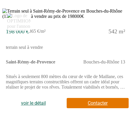
198 000 €
542 m²
365 €/m²
terrain seul à vendre
Saint-Rémy-de-Provence
Bouches-du-Rhône 13
Situés à seulement 800 mètres du cœur de ville de Maillane, ces
magnifiques terrains constructibles offrent un cadre idéal pour
réaliser le projet de vos rêves. Totalement viabilisés et bornés, ils
sont prêts à accueillir votre future maison, avec la liberté de
choisir votre constructeur selon vos envies et vos besoins.Ces
parcelles, déjà clôturées pour garantir votre intimité, bénéficient
voir le détail
Contacter
également d'une végétalisation soignée, créant ainsi un
environnement agréable et verdoyant dès votre installation. Vous
profiterez d'un emplacement privilégié, combinant calme et
proximité des commodités, avec écoles, commerces et services à
quelques minutes à pied.Que vous souhaitiez construire une