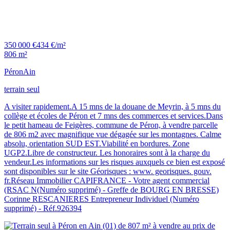
350 000 €
434 €/m²
806 m²
Péron
Ain
terrain seul
A visiter rapidement.A 15 mns de la douane de Meyrin, à 5 mns du
collège et écoles de Péron et 7 mns des commerces et services.Dans
le petit hameau de Feigères, commune de Péron, à vendre parcelle
de 806 m2 avec magnifique vue dégagée sur les montagnes. Calme
absolu, orientation SUD EST.Viabilité en bordures. Zone
UGP2.Libre de constructeur. Les honoraires sont à la charge du
vendeur.Les informations sur les risques auxquels ce bien est exposé
sont disponibles sur le site Géorisques : www. georisques. gouv.
fr.Réseau Immobilier CAPIFRANCE - Votre agent commercial
(RSAC N(Numéro supprimé) - Greffe de BOURG EN BRESSE)
Corinne RESCANIERES Entrepreneur Individuel (Numéro
supprimé) - Réf.926394