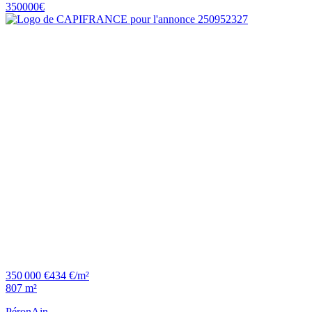
350 000 €
434 €/m²
807 m²
Péron
Ain