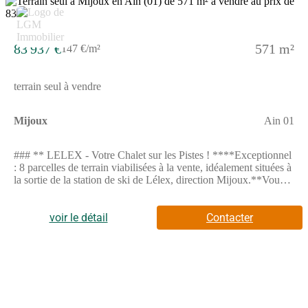
5
83 937 €
571 m²
147 €/m²
terrain seul à vendre
Mijoux
Ain 01
### ** LELEX - Votre Chalet sur les Pistes ! ****Exceptionnel
: 8 parcelles de terrain viabilisées à la vente, idéalement situées à
la sortie de la station de ski de Lélex, direction Mijoux.**Vous
rêvez de construire le chalet de vos rêves à la montagne ? Ne
cherchez plus ! Ces parcelles, avec une **surface allant de 495
m² à 736 m²**, sont l'opportunité parfaite.**Les atouts de ce
voir le détail
Contacter
projet :*** **Viabilisation complète** : Prêtes à construire sans
délai.* **Libre de constructeur** : Vous choisissez l'architecte
et l'entreprise qui vous conviennent.* **Exposition idéale** :
Profitez d'une très belle exposition et d'une **vue imprenable
sur la vallée**.* **Proximité immédiate** : Les commerces et
les remontées mécaniques de la station sont à quelques
minutes.Un cadre de vie unique, pour profiter de la montagne