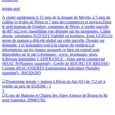
terrain seul
A visiter rapidement.A 15 mns de la douane de Meyrin, à 5 mns du
collège et écoles de Péron et 7 mns des commerces et services.Dans
le petit hameau de Feigères, commune de Péron, à vendre parcelle
de 807 m2 avec magnifique vue dégagée sur les montagnes. Calme
absolu, orientation SUD EST.Viabilité en bordures. Zone UGP2.Un
projet de maison a déjà été réalisé sur cette parcelle. Dossier sur
demande. Les honoraires sont à la charge du vendeur.Les
informations sur les risques auxquels ce bien est exposé sont
disponibles sur le site Géorisques : www. georisques. gouv.
fr.Réseau Immobilier CAPIFRANCE - Votre agent commercial
(RSAC N(Numéro supprimé) - Greffe de BOURG EN BRESSE)
Corinne RESCANIERES Entrepreneur Individuel (Numéro
supprimé) - Réf.926383
3