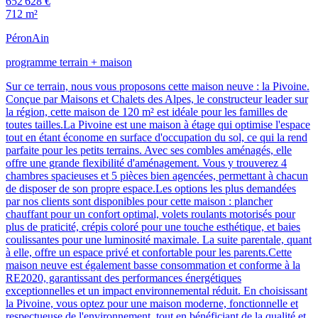
652 628 €
712 m²
Péron
Ain
programme terrain + maison
Sur ce terrain, nous vous proposons cette maison neuve : la Pivoine.
Conçue par Maisons et Chalets des Alpes, le constructeur leader sur
la région, cette maison de 120 m² est idéale pour les familles de
toutes tailles.La Pivoine est une maison à étage qui optimise l'espace
tout en étant économe en surface d'occupation du sol, ce qui la rend
parfaite pour les petits terrains. Avec ses combles aménagés, elle
offre une grande flexibilité d'aménagement. Vous y trouverez 4
chambres spacieuses et 5 pièces bien agencées, permettant à chacun
de disposer de son propre espace.Les options les plus demandées
par nos clients sont disponibles pour cette maison : plancher
chauffant pour un confort optimal, volets roulants motorisés pour
plus de praticité, crépis coloré pour une touche esthétique, et baies
coulissantes pour une luminosité maximale. La suite parentale, quant
à elle, offre un espace privé et confortable pour les parents.Cette
maison neuve est également basse consommation et conforme à la
RE2020, garantissant des performances énergétiques
exceptionnelles et un impact environnemental réduit. En choisissant
la Pivoine, vous optez pour une maison moderne, fonctionnelle et
respectueuse de l'environnement, tout en bénéficiant de la qualité et