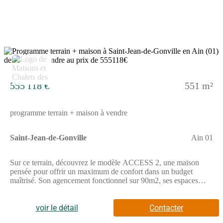
2
555 118 €
551 m²
programme terrain + maison à vendre
Saint-Jean-de-Gonville
Ain 01
Sur ce terrain, découvrez le modèle ACCESS 2, une maison
pensée pour offrir un maximum de confort dans un budget
maîtrisé. Son agencement fonctionnel sur 90m2, ses espaces
lumineux et ses 3 chambres en font une habitation idéale pour un
premier achat ou pour une famille recherchant une maison
pratique et évolutive. Un modèle accessible, personnalisable et
voir le détail
Contacter
conforme aux dernières normes de construction.