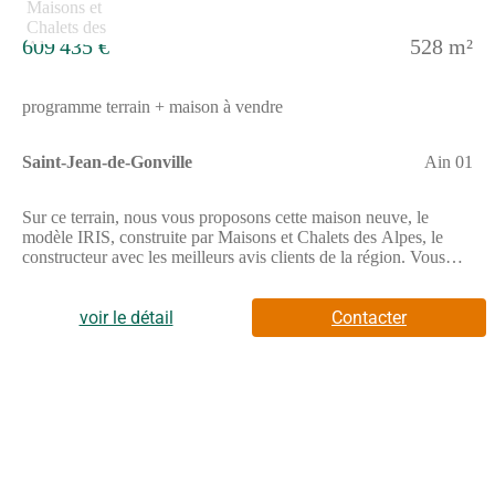
609 435 €
528 m²
programme terrain + maison à vendre
Saint-Jean-de-Gonville
Ain 01
Sur ce terrain, nous vous proposons cette maison neuve, le
modèle IRIS, construite par Maisons et Chalets des Alpes, le
constructeur avec les meilleurs avis clients de la région. Vous
voulez découvrir l'Iris? C’est une maison neuve carrée et
pratique ! L'Iris est un modèle de maison qui tient dans un parfait
carré ! Cette configuration lui permet de vous proposer un
voir le détail
Contacter
intérieur très pratique, sur un ou deux niveaux selon la surface
que vous choisirez. En effet, elle peut vous offrir jusqu'à 113 m²
pour vous abriter ainsi que les vôtres. Ce modèle à étage, très
compact, s'adapte idéalement aux terrains de petite surface et
offre un vaste espace intérieur, parfaitement conçu pour toutes
les familles.Cette maison de 113 m² dispose de 4 chambres et de
5 pièces, offrant ainsi tout l'espace nécessaire pour une vie
confortable. Les caractéristiques principales incluent un toit à 2