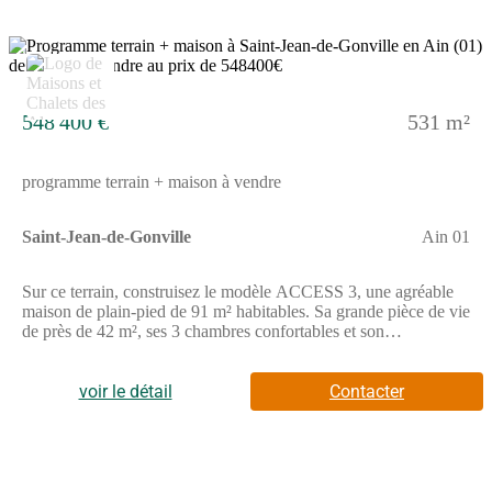
avec un habillage bois et un abri voiture. Le garage intégré
d’environ 20 m² ajoute à la fonctionnalité. Côté technique, la
maison intègre une pompe à chaleur, un plancher chauffant
3
basse température, des volets motorisés et respecte la norme
RE2020Ne manquez pas cette opportunité unique de devenir
propriétaire d'une maison moderne et économe en énergie,
548 400 €
531 m²
parfaitement adaptée aux besoins d'une famille nombreuse.
Contactez-nous dès aujourd'hui pour plus d'informations et pour
planifier une visite.
programme terrain + maison à vendre
Saint-Jean-de-Gonville
Ain 01
Sur ce terrain, construisez le modèle ACCESS 3, une agréable
maison de plain-pied de 91 m² habitables. Sa grande pièce de vie
de près de 42 m², ses 3 chambres confortables et son
organisation optimisée offrent un cadre de vie convivial et
fonctionnel. Une maison idéale pour les familles souhaitant
conjuguer confort, simplicité et budget maîtrisé.
voir le détail
Contacter