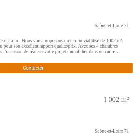
Saône-et-Loire 71
e-et-Loire. Nous vous proposons un terrain viabilisé de 1002 m²,
 pour son excellent rapport qualité/prix. Avec ses 4 chambres
s l’occasion de réaliser votre projet immobilier dans un cadre
toutes les commodités nécessaires au quotidien. Les écoles, allant
alement stratégique pour les déplacements, avec un arrêt de bus à
es infrastructures indispensables à juste distance. Cet emplacement
Contacter
nstruire ! Contactez-nous dès aujourd’hui pour découvrir ce bien
e de ce terrain.
1 002 m²
Saône-et-Loire 71