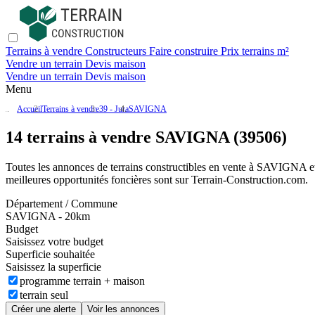
Terrains à vendre
Constructeurs
Faire construire
Prix terrains m²
Vendre un terrain
Devis maison
Vendre un terrain
Devis maison
Menu
Accueil
Terrains à vendre
39 - Jura
SAVIGNA
14 terrains à vendre SAVIGNA (39506)
Toutes les annonces de terrains constructibles en vente
à SAVIGNA
e
meilleures opportunités foncières sont sur
Terrain-Construction.com
.
Département / Commune
SAVIGNA - 20km
Budget
Saisissez votre budget
Superficie souhaitée
Saisissez la superficie
programme terrain + maison
terrain seul
Créer une alerte
Voir les annonces