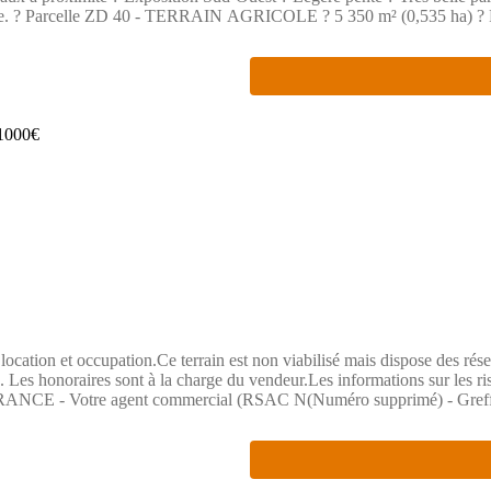
D 92 -
tuation : 25 km d'Oyonnax (? 33 min) 15 km d'Arinthod (? 15 min) ? Information
SA), les parcelles ZC 72 et ZD 40 sont actuellement exploitées par une
sentation d'une pièce d'identité vous sera demandée.Les informations sur 
s auxquels ce bien est exposé sont disponibles sur le site Géorisques 
ocation et occupation.Ce terrain est non viabilisé mais dispose des résea
sé. Les honoraires sont à la charge du vendeur.Les informations sur les ri
APIFRANCE - Votre agent commercial (RSAC N(Numéro supprimé) -