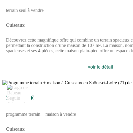
terrain seul à vendre
Cuiseaux
Découvrez cette magnifique offre qui combine un terrain spacieux 
permettant la construction d’une maison de 107 m². La maison, nom
spacieuses et ses 4 pièces, cette maison plain-pied offre un espace d
paisible et agréable. Cuiseaux, charmante ville de Bourgogne-Franc
de l’enseignement primaire au lycée, sont facilement accessibles, fa
proximité, facilitant l’accès aux grandes agglomérations environnante
voir le détail
unique et cette belle maison représentent une opportunité rare sur l
d’exception et imaginer votre rêve immobilier. À noter qu’en tant qu
8
236 113 €
programme terrain + maison à vendre
Cuiseaux