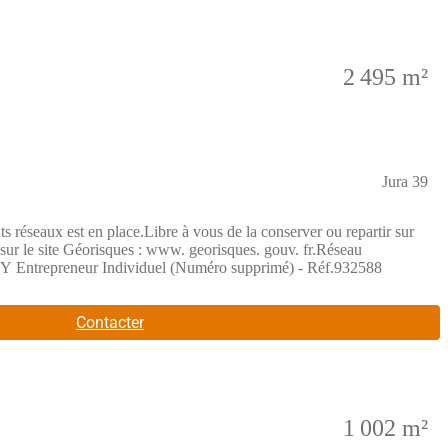
2 495 m²
Jura 39
ts réseaux est en place.Libre à vous de la conserver ou repartir sur
 sur le site Géorisques : www. georisques. gouv. fr.Réseau
trepreneur Individuel (Numéro supprimé) - Réf.932588
Contacter
1 002 m²