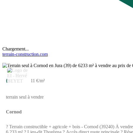
Chargement...
terrain-construction.com
10
69 850 €
11 €/m²
terrain seul à vendre
Cornod
? Terrain constructible + agricole + bois - Cornod (39240) À vendre ensemble de 3 parcelles situées à Cornod, secteur calme et ensoleillé. ? Parcelle ZC 72 - TERRAIN CONSTRUCTIBLE (non viabilisé) ?
6 233 m² ? Lieu-dit Thorégna ? Accès direct route principale ? Rés