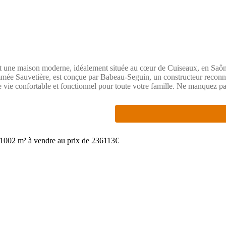
et une maison moderne, idéalement située au cœur de Cuiseaux, en Saôn
mée Sauvetière, est conçue par Babeau-Seguin, un constructeur reconnu
e vie confortable et fonctionnel pour toute votre famille. Ne manquez pa
he-Comté, se distingue par sa proximité avec de nombreux commerces et 
isant de ce lieu un endroit idéal pour les familles. L’emplacement est ég
s. Vous serez séduits par le calme de ce quartier, tout en bénéficiant d
e marché. N’attendez plus pour envisager le futur que vous souhaitez co
e constructeur, nous ne sommes pas mandatés pour réaliser la vente seul