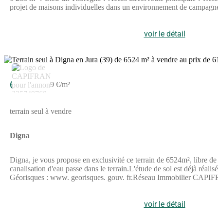
projet de maisons individuelles dans un environnement de campagne. ? Parcelle ZD 40 - TERRAIN AGRICOLE ? 5 350 m² (0,535 ha) ? Parcelle plane ? Accès facile ? Non constructible ? Parcelle Z
BOIS / FRICHE ? 1 701 m² ? 50 % taillis / 50 % bois ? Non accessible directement par route ? Non constructible ? Si
importante : Selon attestation de la Mutualité Sociale Agricole (M
à la charge de l'acquéreur (63 500 hors honoraires)Votre agent commercial 3G IMMO sur place EI - Hervé BEYET inscrit au RSAC de BOURG EN BRESSE n° 442 947 511 Selon l'article L.561.5 du
voir le détail
Code Monétaire et Financier, pour l'organisation de la visite, la pré
Géorisques : www.georisques.gouv.frLes informations sur les risque
6
61 000 €
9 €/m²
terrain seul à vendre
Digna
Digna, je vous propose en exclusivité ce terrain de 6524m², libre de l
canalisation d'eau passe dans le terrain.L'étude de sol est déjà réali
Géorisques : www. georisques. gouv. fr.Réseau Immobilier C
Individuel (Numéro supprimé) - Réf.920178
voir le détail