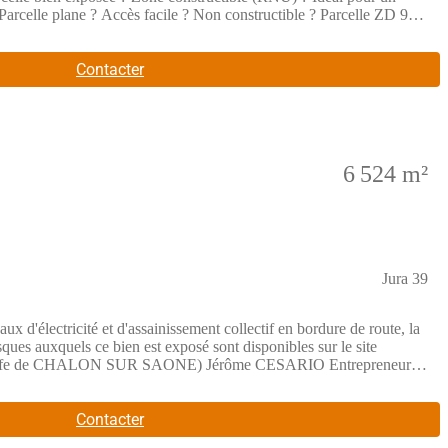
 exploitation agricole de la commune. Honoraires de 10 % TTC inclus
Contacter
les risques auxquels ce bien est exposé sont disponibles sur le site
: www.georisques.gouv.fr
6 524 m²
Jura 39
ux d'électricité et d'assainissement collectif en bordure de route, la
sques auxquels ce bien est exposé sont disponibles sur le site
 Greffe de CHALON SUR SAONE) Jérôme CESARIO Entrepreneur
Contacter