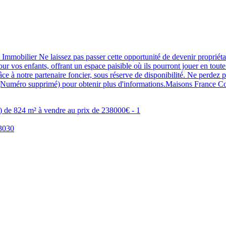
ilier Ne laissez pas passer cette opportunité de devenir propriétaire
ur vos enfants, offrant un espace paisible où ils pourront jouer en toute
grâce à notre partenaire foncier, sous réserve de disponibilité. Ne perdez 
Numéro supprimé) pour obtenir plus d'informations.Maisons France 