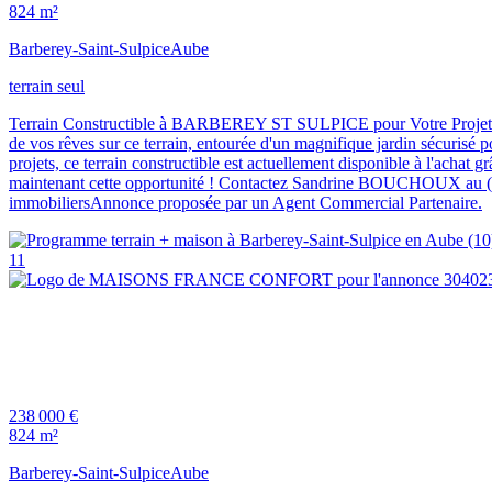
824 m²
Barberey-Saint-Sulpice
Aube
terrain seul
Terrain Constructible à BARBEREY ST SULPICE pour Votre Projet Immob
de vos rêves sur ce terrain, entourée d'un magnifique jardin sécurisé po
projets, ce terrain constructible est actuellement disponible à l'achat 
maintenant cette opportunité ! Contactez Sandrine BOUCHOUX au (
immobiliersAnnonce proposée par un Agent Commercial Partenaire.
11
238 000 €
824 m²
Barberey-Saint-Sulpice
Aube