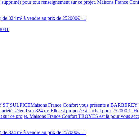
pprimé) pour tout renseignement sur ce projet. Maisons France Conf
EY ST SULPICEMaisons France Confort vous présente a BARBEREY ST
priété s'étend sur 824 m².Elle est proposée à l'achat pour 252000 €. Ho
ur ce projet. Maisons France Confort TROYES est là pour vous accom