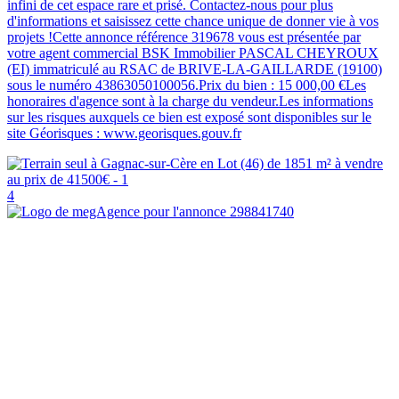
infini de cet espace rare et prisé. Contactez-nous pour plus
d'informations et saisissez cette chance unique de donner vie à vos
projets !Cette annonce référence 319678 vous est présentée par
votre agent commercial BSK Immobilier PASCAL CHEYROUX
(EI) immatriculé au RSAC de BRIVE-LA-GAILLARDE (19100)
sous le numéro 43863050100056.Prix du bien : 15 000,00 €Les
honoraires d'agence sont à la charge du vendeur.Les informations
sur les risques auxquels ce bien est exposé sont disponibles sur le
site Géorisques : www.georisques.gouv.fr
4