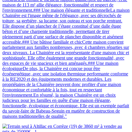
maison de 113 m² allie élégance, fonctionnalité et respect de
l'environnement.### Une maison élégante et traditionnelleLa maison
Chainière est l'image même de l'élégance, avec ses décrochés de
toiture, sa gerbière, sa lucarne, son outeau et son porche rentrant.
Elle dispose d’un plancher de l’étage constitué d’une dalle étage
béton et d’une charpente traditionnelle, permettant de tirer
pleinement parti d’une surface de plancher disponible et aisément
accessible.### Une bâtisse familiale et chicCette maison convient
parfaitement aux familles nombreuses, avec 4 chambres réparties sur
deux niveaux. La Chainière est la représentante d'une maison chic et
sophistiquée. Elle offre également une grande fonctionnalité, avec
des espaces de vie spacieux et bien aménagés.### Une maison
écologiqueDe plus, la Chainière est conçue pour être
écoénergétique, avec une isolation thermique performante conforme
à la RE2020 et des équipements modernes et durables. Les
propriétaires de la Chainière peuvent donc profiter d'une maison
économique et confortable à la fois, tout en respectant
l'environnement.En résumé, la maison Chainière est un choix
judicieux pour les familles en quête d'une maison élégante,
fonctionnelle, écologique et économique. Elle est un exemple parfait
du savoir-faire de Babeau-Seguin en matière de construction de
maisons traditionnelles de qualité."