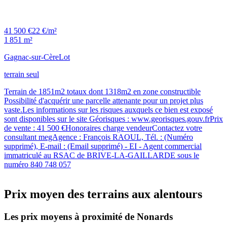
41 500 €
22 €/m²
1 851 m²
Gagnac-sur-Cère
Lot
terrain seul
Terrain de 1851m2 totaux dont 1318m2 en zone constructible
Possibilité d'acquérir une parcelle attenante pour un projet plus
vaste.Les informations sur les risques auxquels ce bien est exposé
sont disponibles sur le site Géorisques : www.georisques.gouv.frPrix
de vente : 41 500 €Honoraires charge vendeurContactez votre
consultant megAgence : François RAOUL, Tél. : (Numéro
supprimé), E-mail : (Email supprimé) - EI - Agent commercial
immatriculé au RSAC de BRIVE-LA-GAILLARDE sous le
numéro 840 748 057
Prix moyen des terrains aux alentours
Les prix moyens à proximité de Nonards