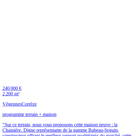
240 000 €
2 200 m²
Végennes
Corrèze
programme terrain + maison
"Sur ce terrain, nous vous proposons cette maison neuve : la
Chainière. Digne représentante de la gamme Babeau-Seguin,
constructeur offrant le meilleur rapport qualité/prix du marché, cette