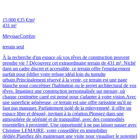
15 000 €
35 €/m²
431 m²
Meyssac
Corrèze
terrain seul
À la recherche d'un espace où vos rêves de construction peuvent
prendre vie ? Découvrez cet extraordinaire terrain de 431 m². Niché
dans un cadre discret et accessible, ce terrain offre l'emplacement
parfait pour édifier votre refuge idéal loin du tumulte
urbain.Principalement réservé à la vente, ce terrain est une page
blanche pour concrétiser l'habitation ou le projet architectural de vos
rêves. Imaginez une construction personnalisée sur mesure, où
chaque centimètre carré est pensé pour s'adapter à votre vision.Avec
une superficie généreuse, ce terrain est une offre rarissime qu'il ne
faut pas manquer. Parfaitement isolé de la mitoyenneté, il offre un
espace libre et dégagé, invitant à la création.Plongez dans une
atmosphère de sérénité et de tranquillité, avec des commodités
essentielles à proximité. Une opportunité à ne pas laisser passer avec
Christine LEMAIRE, votre conseillère en immobilier
dédiée.Planifiez dès maintenant une visite pour visualiser le potentiel