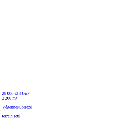
29 000 €
13 €/m²
2 200 m²
Végennes
Corrèze
terrain seul