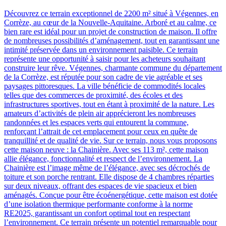
Découvrez ce terrain exceptionnel de 2200 m² situé à Végennes, en
Corrèze, au cœur de la Nouvelle-Aquitaine. Arboré et au calme, ce
bien rare est idéal pour un projet de construction de maison. Il offre
de nombreuses possibilités d’aménagement, tout en garantissant une
intimité préservée dans un environnement paisible. Ce terrain
représente une opportunité à saisir pour les acheteurs souhaitant
construire leur rêve. Végennes, charmante commune du département
de la Corrèze, est réputée pour son cadre de vie agréable et ses
paysages pittoresques. La ville bénéficie de commodités locales
telles que des commerces de proximité, des écoles et des
infrastructures sportives, tout en étant à proximité de la nature. Les
amateurs d’activités de plein air apprécieront les nombreuses
randonnées et les espaces verts qui entourent la commune,
renforçant l’attrait de cet emplacement pour ceux en quête de
tranquillité et de qualité de vie. Sur ce terrain, nous vous proposons
cette maison neuve : la Chainière. Avec ses 113 m², cette maison
allie élégance, fonctionnalité et respect de l’environnement. La
Chainière est l’image même de l’élégance, avec ses décrochés de
toiture et son porche rentrant. Elle dispose de 4 chambres réparties
sur deux niveaux, offrant des espaces de vie spacieux et bien
aménagés. Conçue pour être écoénergétique, cette maison est dotée
d’une isolation thermique performante conforme à la norme
RE2025, garantissant un confort optimal tout en respectant
l’environnement. Ce terrain présente un potentiel remarquable pour