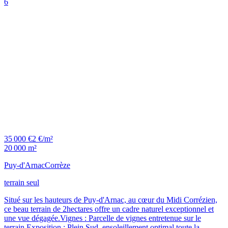
6
35 000 €
2 €/m²
20 000 m²
Puy-d'Arnac
Corrèze
terrain seul
Situé sur les hauteurs de Puy-d'Arnac, au cœur du Midi Corrézien,
ce beau terrain de 2hectares offre un cadre naturel exceptionnel et
une vue dégagée.Vignes : Parcelle de vignes entretenue sur le
terrain.Exposition : Plein Sud, ensoleillement optimal toute la