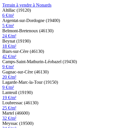
Terrain à vendre à Nonards
Altillac (19120)
6 €/m²
Argentat-sur-Dordogne (19400)
5 €/m²
Belmont-Bretenoux (46130)
24 €/m²
Beynat (19190)
18 €/m²
Biars-sur-Cère (46130)
42 €/m²
Camps-Saint-Mathurin-Léobazel (19430)
9 €/m²
Gagnac-sur-Cère (46130)
20 €/m²
Lagarde-Marc-la-Tour (19150)
9 €/m²
Lanteuil (19190)
19 €/m²
Loubressac (46130)
25 €/m²
Martel (46600)
32 €/m²
Meyssac (19500)