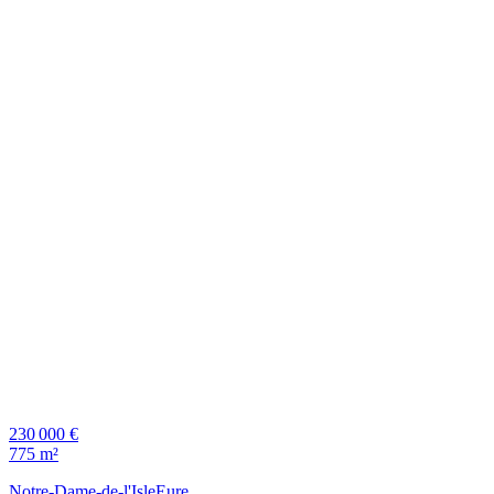
230 000 €
775 m²
Notre-Dame-de-l'Isle
Eure