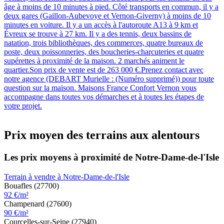
âge à moins de 10 minutes à pied. Côté transports en commun, il y a
deux gares (Gaillon-Aubevoye et Vernon-Giverny) à moins de 10
minutes en voiture. Il y a un accès à l'autoroute A13 à 9 km et
Évreux se trouve à 27 km. Il y a des tennis, deux bassins de
natation, trois bibliothèques, des commerces, quatre bureaux de
poste, deux poissonneries, des boucheries-charcuteries et quatre
supérettes à proximité de la maison. 2 marchés animent le
quartier.Son prix de vente est de 263 000 €.Prenez contact avec
notre agence (DEBART Murielle : (Numéro supprimé)) pour toute
question sur la maison. Maisons France Confort Vernon vous
accompagne dans toutes vos démarches et à toutes les étapes de
votre projet.
Prix moyen des terrains aux alentours
Les prix moyens à proximité de Notre-Dame-de-l'Isle
Terrain à vendre à Notre-Dame-de-l'Isle
Bouafles (27700)
92 €/m²
Champenard (27600)
90 €/m²
Courcelles-sur-Seine (27940)