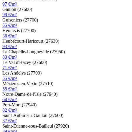
97 €/m²
Gaillon (27600)
99 €/m²
Guiseniers (27700)
55 €/m²
Hennezis (27700)
36 €/m²
Heubécourt-Haricourt (27630)
93 €/m²
La Chapelle-Longueville (27950)
83 €/m²
Le Val d'Hazey (27600)
71 €/m²
Les Andelys (27700)
55 €/m²
Mézières-en-Vexin (27510)
55 €/m²
Notre-Dame-de-l'Isle (27940)
64 €/m²
Port-Mort (27940)
82 €/m²
Saint-Aubin-sur-Gaillon (27600)
37 €/m²
Saint-Étienne-sous-Bailleul (27920)
39 €/m²