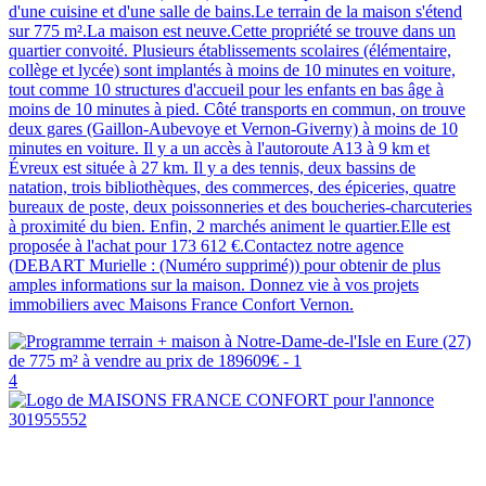
d'une cuisine et d'une salle de bains.Le terrain de la maison s'étend
sur 775 m².La maison est neuve.Cette propriété se trouve dans un
quartier convoité. Plusieurs établissements scolaires (élémentaire,
collège et lycée) sont implantés à moins de 10 minutes en voiture,
tout comme 10 structures d'accueil pour les enfants en bas âge à
moins de 10 minutes à pied. Côté transports en commun, on trouve
deux gares (Gaillon-Aubevoye et Vernon-Giverny) à moins de 10
minutes en voiture. Il y a un accès à l'autoroute A13 à 9 km et
Évreux est située à 27 km. Il y a des tennis, deux bassins de
natation, trois bibliothèques, des commerces, des épiceries, quatre
bureaux de poste, deux poissonneries et des boucheries-charcuteries
à proximité du bien. Enfin, 2 marchés animent le quartier.Elle est
proposée à l'achat pour 173 612 €.Contactez notre agence
(DEBART Murielle : (Numéro supprimé)) pour obtenir de plus
amples informations sur la maison. Donnez vie à vos projets
immobiliers avec Maisons France Confort Vernon.
4