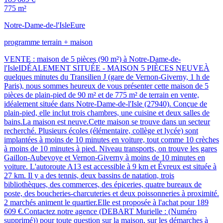
775 m²
Notre-Dame-de-l'Isle
Eure
programme terrain + maison
VENTE : maison de 5 pièces (90 m²) à Notre-Dame-de-
l'IsleIDÉALEMENT SITUÉE - MAISON 5 PIÈCES NEUVEÀ
quelques minutes du Transilien J (gare de Vernon-Giverny, 1 h de
Paris), nous sommes heureux de vous présenter cette maison de 5
pièces de plain-pied de 90 m² et de 775 m² de terrain en vente,
idéalement située dans Notre-Dame-de-l'Isle (27940). Conçue de
plain-pied, elle inclut trois chambres, une cuisine et deux salles de
bains.La maison est neuve.Cette maison se trouve dans un secteur
recherché. Plusieurs écoles (élémentaire, collège et lycée) sont
implantées à moins de 10 minutes en voiture, tout comme 10 crèches
à moins de 10 minutes à pied. Niveau transports, on trouve les gares
Gaillon-Aubevoye et Vernon-Giverny à moins de 10 minutes en
voiture. L'autoroute A13 est accessible à 9 km et Évreux est située à
27 km. Il y a des tennis, deux bassins de natation, trois
bibliothèques, des commerces, des épiceries, quatre bureaux de
poste, des boucheries-charcuteries et deux poissonneries à proximité.
2 marchés animent le quartier.Elle est proposée à l'achat pour 189
609 €.Contactez notre agence (DEBART Murielle : (Numéro
supprimé)) pour toute question sur la maison, sur les démarches à