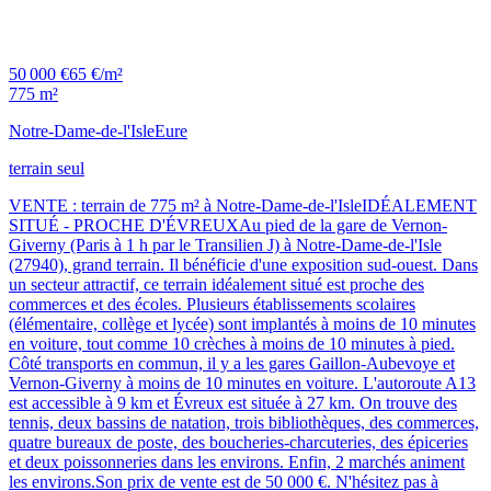
50 000 €
65 €/m²
775 m²
Notre-Dame-de-l'Isle
Eure
terrain seul
VENTE : terrain de 775 m² à Notre-Dame-de-l'IsleIDÉALEMENT
SITUÉ - PROCHE D'ÉVREUXAu pied de la gare de Vernon-
Giverny (Paris à 1 h par le Transilien J) à Notre-Dame-de-l'Isle
(27940), grand terrain. Il bénéficie d'une exposition sud-ouest. Dans
un secteur attractif, ce terrain idéalement situé est proche des
commerces et des écoles. Plusieurs établissements scolaires
(élémentaire, collège et lycée) sont implantés à moins de 10 minutes
en voiture, tout comme 10 crèches à moins de 10 minutes à pied.
Côté transports en commun, il y a les gares Gaillon-Aubevoye et
Vernon-Giverny à moins de 10 minutes en voiture. L'autoroute A13
est accessible à 9 km et Évreux est située à 27 km. On trouve des
tennis, deux bassins de natation, trois bibliothèques, des commerces,
quatre bureaux de poste, des boucheries-charcuteries, des épiceries
et deux poissonneries dans les environs. Enfin, 2 marchés animent
les environs.Son prix de vente est de 50 000 €. N'hésitez pas à