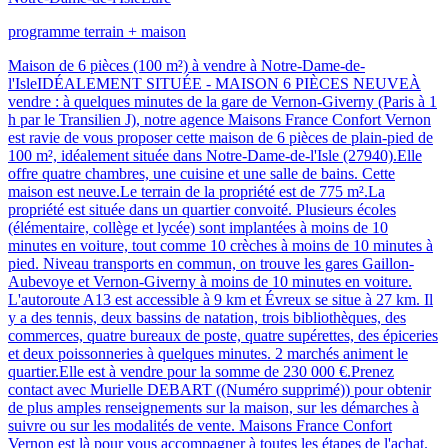
programme terrain + maison
Maison de 6 pièces (100 m²) à vendre à Notre-Dame-de-
l'IsleIDÉALEMENT SITUÉE - MAISON 6 PIÈCES NEUVEÀ
vendre : à quelques minutes de la gare de Vernon-Giverny (Paris à 1
h par le Transilien J), notre agence Maisons France Confort Vernon
est ravie de vous proposer cette maison de 6 pièces de plain-pied de
100 m², idéalement située dans Notre-Dame-de-l'Isle (27940).Elle
offre quatre chambres, une cuisine et une salle de bains. Cette
maison est neuve.Le terrain de la propriété est de 775 m².La
propriété est située dans un quartier convoité. Plusieurs écoles
(élémentaire, collège et lycée) sont implantées à moins de 10
minutes en voiture, tout comme 10 crèches à moins de 10 minutes à
pied. Niveau transports en commun, on trouve les gares Gaillon-
Aubevoye et Vernon-Giverny à moins de 10 minutes en voiture.
L'autoroute A13 est accessible à 9 km et Évreux se situe à 27 km. Il
y a des tennis, deux bassins de natation, trois bibliothèques, des
commerces, quatre bureaux de poste, quatre supérettes, des épiceries
et deux poissonneries à quelques minutes. 2 marchés animent le
quartier.Elle est à vendre pour la somme de 230 000 €.Prenez
contact avec Murielle DEBART ((Numéro supprimé)) pour obtenir
de plus amples renseignements sur la maison, sur les démarches à
suivre ou sur les modalités de vente. Maisons France Confort
Vernon est là pour vous accompagner à toutes les étapes de l'achat.