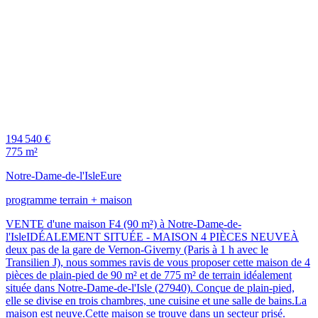
194 540 €
775 m²
Notre-Dame-de-l'Isle
Eure
programme terrain + maison
VENTE d'une maison F4 (90 m²) à Notre-Dame-de-
l'IsleIDÉALEMENT SITUÉE - MAISON 4 PIÈCES NEUVEÀ
deux pas de la gare de Vernon-Giverny (Paris à 1 h avec le
Transilien J), nous sommes ravis de vous proposer cette maison de 4
pièces de plain-pied de 90 m² et de 775 m² de terrain idéalement
située dans Notre-Dame-de-l'Isle (27940). Conçue de plain-pied,
elle se divise en trois chambres, une cuisine et une salle de bains.La
maison est neuve.Cette maison se trouve dans un secteur prisé.