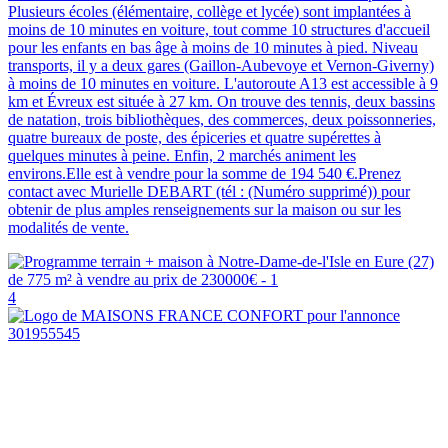
Plusieurs écoles (élémentaire, collège et lycée) sont implantées à
moins de 10 minutes en voiture, tout comme 10 structures d'accueil
pour les enfants en bas âge à moins de 10 minutes à pied. Niveau
transports, il y a deux gares (Gaillon-Aubevoye et Vernon-Giverny)
à moins de 10 minutes en voiture. L'autoroute A13 est accessible à 9
km et Évreux est située à 27 km. On trouve des tennis, deux bassins
de natation, trois bibliothèques, des commerces, deux poissonneries,
quatre bureaux de poste, des épiceries et quatre supérettes à
quelques minutes à peine. Enfin, 2 marchés animent les
environs.Elle est à vendre pour la somme de 194 540 €.Prenez
contact avec Murielle DEBART (tél : (Numéro supprimé)) pour
obtenir de plus amples renseignements sur la maison ou sur les
modalités de vente.
4