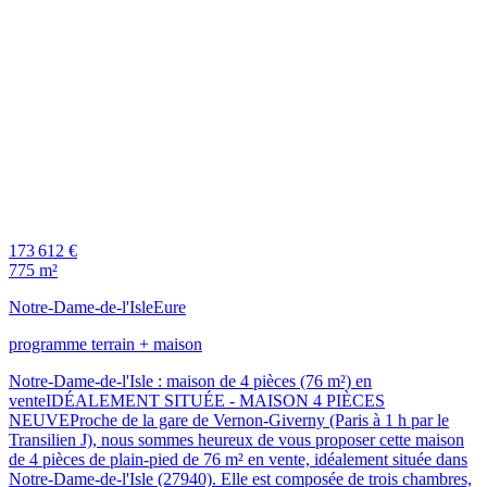
173 612 €
775 m²
Notre-Dame-de-l'Isle
Eure
programme terrain + maison
Notre-Dame-de-l'Isle : maison de 4 pièces (76 m²) en
venteIDÉALEMENT SITUÉE - MAISON 4 PIÈCES
NEUVEProche de la gare de Vernon-Giverny (Paris à 1 h par le
Transilien J), nous sommes heureux de vous proposer cette maison
de 4 pièces de plain-pied de 76 m² en vente, idéalement située dans
Notre-Dame-de-l'Isle (27940). Elle est composée de trois chambres,