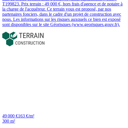
T199823. Prix terrain : 49 000 €, hors frais d'agence et de notaire à
la charge de l'acquéreur. Ce terrain vous est proposé, par nos
partenaires fonciers, dans le cadre d'un projet de construction avec
nous. Les informations sur les risques auxquels ce bien est exposé
sont disponibles sur le site Géorisques (www.georisques.gouv.fr).
49 000 €
163 €/m²
300 m²