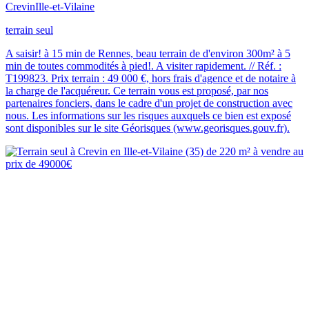
Crevin
Ille-et-Vilaine
terrain seul
A saisir! à 15 min de Rennes, beau terrain de d'environ 300m² à 5
min de toutes commodités à pied!. A visiter rapidement. // Réf. :
T199823. Prix terrain : 49 000 €, hors frais d'agence et de notaire à
la charge de l'acquéreur. Ce terrain vous est proposé, par nos
partenaires fonciers, dans le cadre d'un projet de construction avec
nous. Les informations sur les risques auxquels ce bien est exposé
sont disponibles sur le site Géorisques (www.georisques.gouv.fr).