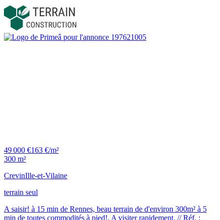
49 000 €
163 €/m²
300 m²
Crevin
Ille-et-Vilaine
terrain seul
A saisir! à 15 min de Rennes, beau terrain de d'environ 300m² à 5
min de toutes commodités à pied!. A visiter rapidement. // Réf. :