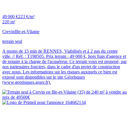
49 000 €
223 €/m²
220 m²
Crevin
Ille-et-Vilaine
terrain seul
A moins de 15 min de RENNES, Viabilisés et à 2 pas du centre
ville. // Réf. : T198505. Prix terrain : 49 000 €, hors frais d'agence et
de notaire à la charge de l'acquéreur. Ce terrain vous est proposé, par
nos partenaires fonciers, dans le cadre d'un projet de construction
avec nous. Les informations sur les risques auxquels ce bien est
exposé sont disponibles sur le site Géorisques
(www.georisques.gouv.fr).