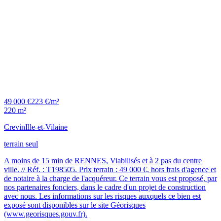
49 000 €
223 €/m²
220 m²
Crevin
Ille-et-Vilaine
terrain seul
A moins de 15 min de RENNES, Viabilisés et à 2 pas du centre
ville. // Réf. : T198505. Prix terrain : 49 000 €, hors frais d'agence et
de notaire à la charge de l'acquéreur. Ce terrain vous est proposé, par
nos partenaires fonciers, dans le cadre d'un projet de construction
avec nous. Les informations sur les risques auxquels ce bien est
exposé sont disponibles sur le site Géorisques
(www.georisques.gouv.fr).