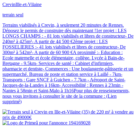
Crevin
Ille-et-Vilaine
terrain seul
Terrains viabilisés à Crevin, à seulement 20 minutes de Rennes.
Déposez le permis de construire dès maintenant !1er projet : LES
LONGS CHAMPS : - 81 lots viabilisés et libres de constructeur- De
240m² à 425m²- A partir de 44 500 €2ème projet : LES
FOSSELIERES :- 41 lots viabilisés et libres de constructeur- De
300m² à 542m²- A partir de 60 900 €A proximité :- Education :
Ecole maternelle et école élémentaire, collège. Lycée à Bain-de-
Bretagne - 9.5km- Services de santé : Cabinet d'infirmiers,
pharmacie et dentiste- Commerces : Une boulangerie-pâtisserie et un
supermarché. Bureau de poste et station service à Laillé - 7km-
Transports : Gare SNCF à Guichen - 7.7km - Aéroport de Saint-
Jacques-de-la-Landes à 16km- Accessibilité : Rennes à 23min -
Nantes à 58min et Saint-Malo à 1h16Pour plus de renseignements,
nous vous invitons à consulter le site de la commune : (Lien
supprimé)