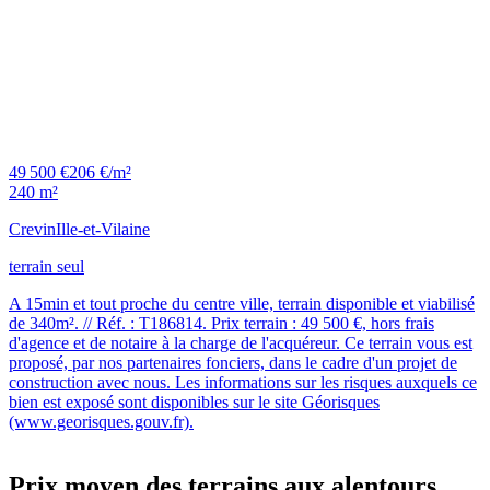
49 500 €
206 €/m²
240 m²
Crevin
Ille-et-Vilaine
terrain seul
A 15min et tout proche du centre ville, terrain disponible et viabilisé
de 340m². // Réf. : T186814. Prix terrain : 49 500 €, hors frais
d'agence et de notaire à la charge de l'acquéreur. Ce terrain vous est
proposé, par nos partenaires fonciers, dans le cadre d'un projet de
construction avec nous. Les informations sur les risques auxquels ce
bien est exposé sont disponibles sur le site Géorisques
(www.georisques.gouv.fr).
Prix moyen des terrains aux alentours