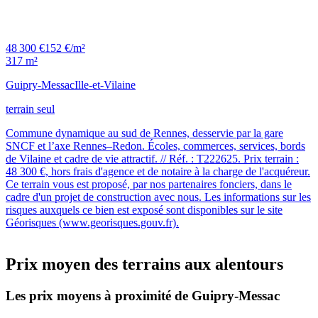
48 300 €
152 €/m²
317 m²
Guipry-Messac
Ille-et-Vilaine
terrain seul
Commune dynamique au sud de Rennes, desservie par la gare
SNCF et l’axe Rennes–Redon. Écoles, commerces, services, bords
de Vilaine et cadre de vie attractif. // Réf. : T222625. Prix terrain :
48 300 €, hors frais d'agence et de notaire à la charge de l'acquéreur.
Ce terrain vous est proposé, par nos partenaires fonciers, dans le
cadre d'un projet de construction avec nous. Les informations sur les
risques auxquels ce bien est exposé sont disponibles sur le site
Géorisques (www.georisques.gouv.fr).
Prix moyen des terrains aux alentours
Les prix moyens à proximité de Guipry-Messac