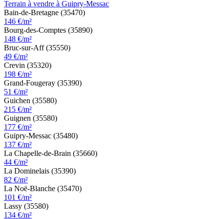
Terrain à vendre à Guipry-Messac
Bain-de-Bretagne (35470)
146 €/m²
Bourg-des-Comptes (35890)
148 €/m²
Bruc-sur-Aff (35550)
49 €/m²
Crevin (35320)
198 €/m²
Grand-Fougeray (35390)
51 €/m²
Guichen (35580)
215 €/m²
Guignen (35580)
177 €/m²
Guipry-Messac (35480)
137 €/m²
La Chapelle-de-Brain (35660)
44 €/m²
La Dominelais (35390)
82 €/m²
La Noë-Blanche (35470)
101 €/m²
Lassy (35580)
134 €/m²