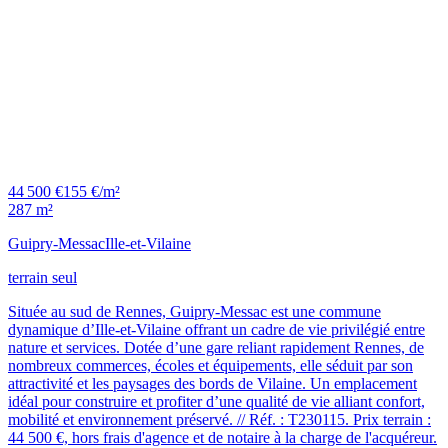
44 500 €
155 €/m²
287 m²
Guipry-Messac
Ille-et-Vilaine
terrain seul
Située au sud de Rennes, Guipry-Messac est une commune
dynamique d’Ille-et-Vilaine offrant un cadre de vie privilégié entre
nature et services. Dotée d’une gare reliant rapidement Rennes, de
nombreux commerces, écoles et équipements, elle séduit par son
attractivité et les paysages des bords de Vilaine. Un emplacement
idéal pour construire et profiter d’une qualité de vie alliant confort,
mobilité et environnement préservé. // Réf. : T230115. Prix terrain :
44 500 €, hors frais d'agence et de notaire à la charge de l'acquéreur.