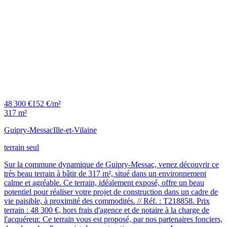
48 300 €
152 €/m²
317 m²
Guipry-Messac
Ille-et-Vilaine
terrain seul
Sur la commune dynamique de Guipry-Messac, venez découvrir ce
très beau terrain à bâtir de 317 m², situé dans un environnement
calme et agréable. Ce terrain, idéalement exposé, offre un beau
potentiel pour réaliser votre projet de construction dans un cadre de
vie paisible, à proximité des commodités. // Réf. : T218858. Prix
terrain : 48 300 €, hors frais d'agence et de notaire à la charge de
l'acquéreur. Ce terrain vous est proposé, par nos partenaires fonciers,