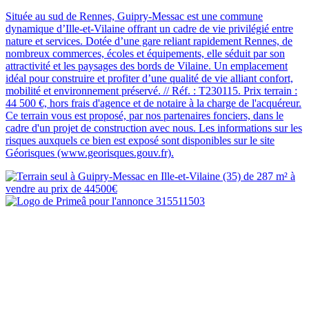
Située au sud de Rennes, Guipry-Messac est une commune
dynamique d’Ille-et-Vilaine offrant un cadre de vie privilégié entre
nature et services. Dotée d’une gare reliant rapidement Rennes, de
nombreux commerces, écoles et équipements, elle séduit par son
attractivité et les paysages des bords de Vilaine. Un emplacement
idéal pour construire et profiter d’une qualité de vie alliant confort,
mobilité et environnement préservé. // Réf. : T230115. Prix terrain :
44 500 €, hors frais d'agence et de notaire à la charge de l'acquéreur.
Ce terrain vous est proposé, par nos partenaires fonciers, dans le
cadre d'un projet de construction avec nous. Les informations sur les
risques auxquels ce bien est exposé sont disponibles sur le site
Géorisques (www.georisques.gouv.fr).