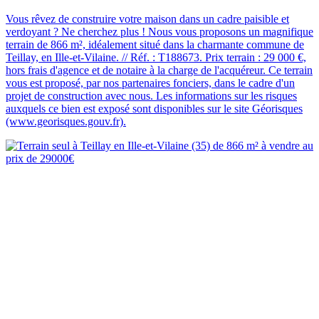
Vous rêvez de construire votre maison dans un cadre paisible et
verdoyant ? Ne cherchez plus ! Nous vous proposons un magnifique
terrain de 866 m², idéalement situé dans la charmante commune de
Teillay, en Ille-et-Vilaine. // Réf. : T188673. Prix terrain : 29 000 €,
hors frais d'agence et de notaire à la charge de l'acquéreur. Ce terrain
vous est proposé, par nos partenaires fonciers, dans le cadre d'un
projet de construction avec nous. Les informations sur les risques
auxquels ce bien est exposé sont disponibles sur le site Géorisques
(www.georisques.gouv.fr).