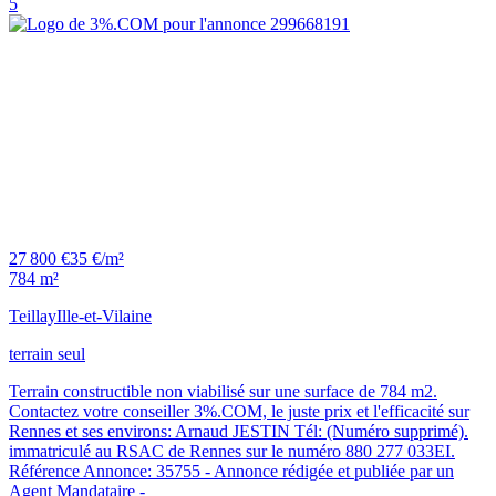
5
27 800 €
35 €/m²
784 m²
Teillay
Ille-et-Vilaine
terrain seul
Terrain constructible non viabilisé sur une surface de 784 m2.
Contactez votre conseiller 3%.COM, le juste prix et l'efficacité sur
Rennes et ses environs: Arnaud JESTIN Tél: (Numéro supprimé).
immatriculé au RSAC de Rennes sur le numéro 880 277 033EI.
Référence Annonce: 35755 - Annonce rédigée et publiée par un
Agent Mandataire -