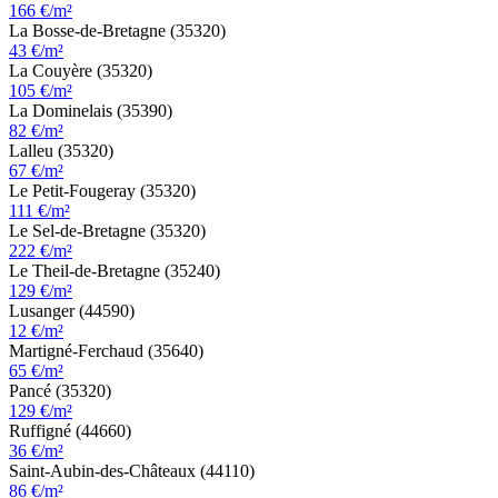
166 €/m²
La Bosse-de-Bretagne (35320)
43 €/m²
La Couyère (35320)
105 €/m²
La Dominelais (35390)
82 €/m²
Lalleu (35320)
67 €/m²
Le Petit-Fougeray (35320)
111 €/m²
Le Sel-de-Bretagne (35320)
222 €/m²
Le Theil-de-Bretagne (35240)
129 €/m²
Lusanger (44590)
12 €/m²
Martigné-Ferchaud (35640)
65 €/m²
Pancé (35320)
129 €/m²
Ruffigné (44660)
36 €/m²
Saint-Aubin-des-Châteaux (44110)
86 €/m²