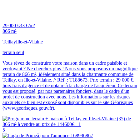
29 000 €
33 €/m²
866 m²
Teillay
Ille-et-Vilaine
terrain seul
Vous rêvez de construire votre maison dans un cadre paisible et
verdoyant ? Ne cherchez plus ! Nous vous proposons un magnifique
terrain de 866 m², idéalement situé dans la charmante commune de
Teillay, en Ille-et-Vilaine. // Réf. : T188673. Prix terrain : 29 000 €,
hors frais d'agence et de notaire à la charge de l'acquéreur. Ce terrain
vous est proposé, par nos partenaires fonciers, dans le cadre d'un
projet de construction avec nous. Les informations sur les risques
auxquels ce bien est exposé sont disponibles sur le site Géorisques
(www.georisques.gouv.fr).
5