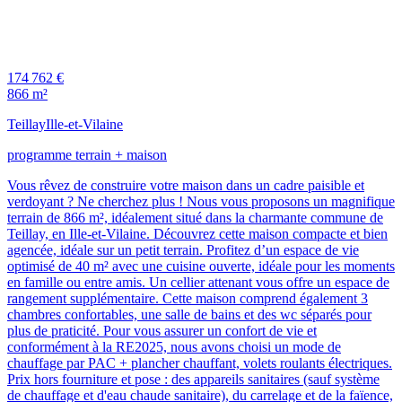
174 762 €
866 m²
Teillay
Ille-et-Vilaine
programme terrain + maison
Vous rêvez de construire votre maison dans un cadre paisible et
verdoyant ? Ne cherchez plus ! Nous vous proposons un magnifique
terrain de 866 m², idéalement situé dans la charmante commune de
Teillay, en Ille-et-Vilaine. Découvrez cette maison compacte et bien
agencée, idéale sur un petit terrain. Profitez d’un espace de vie
optimisé de 40 m² avec une cuisine ouverte, idéale pour les moments
en famille ou entre amis. Un cellier attenant vous offre un espace de
rangement supplémentaire. Cette maison comprend également 3
chambres confortables, une salle de bains et des wc séparés pour
plus de praticité. Pour vous assurer un confort de vie et
conformément à la RE2025, nous avons choisi un mode de
chauffage par PAC + plancher chauffant, volets roulants électriques.
Prix hors fourniture et pose : des appareils sanitaires (sauf système
de chauffage et d'eau chaude sanitaire), du carrelage et de la faïence,