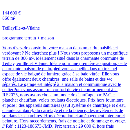
144 600 €
866 m²
Teillay
Ille-et-Vilaine
programme terrain + maison
Vous rêvez de construire votre maison dans un cadre paisible et
verdoyant ? Ne cherchez plus ! Nous vous proposons un magnifique
terrain de 866 m², idéalement situé dans la charmante commune de
Teillay, en Ille-et-Vilaine. Idéale pour une première acquisition, cette
charmante maison de plain-pied vous accueille dans un très bel
espace de vie baigné de lumière grâce à sa baie vitrée. Elle vous
offre également deux chambres, une salle de bains et des wc
séparés. Le garage est intégré à la maison et communique avec le
cellierPour vous assurer un confort de vie et conformément à la
RE2025, nous avons choisi un mode de chauffage par PAC +
plancher chauffant, volets roulants électriques. Prix hors fourniture
et pose : des appareils sanitaires (sauf système de chauffage et d'eau
chaude sanitaire), du carrelage et de la faïence, des revêtements de
sol dans les chambres. Hors décoration et aménagement intérieur et
peinture. Hors raccordements, frais de notaire et dommage ouvrage.
// Réf. : 1123-188673-JMD. Prix terrain : 29 000 €, hors frais