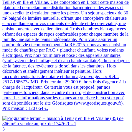
Teillay, en Ille-et-Vilaine. Une conception en L pour cette maison de
plain-pied permettant une distribution harmonieuse des espaces et
une excellente circulation entre les pièces. Un séjour spacieux de 30
m² baigné de lumière naturelle, offrant une atmosphère chaleureuse
et accueillante pour vos moments de détente et de convivialité, une
cuisine ouverte avec cellier attenant. Trois chambres bien agencées
offrant des espaces de repos confortables pour chaque membre de la
famille, une salle de bains indépendante. Pour vous assurer un
confort de vie et conformément à la RE2025, nous avons choisi un
mode de chauffage par PAC + plancher chauffant, volets roulants
électriques. Prix hors fourniture et pose : des appareils sanitaires
(sauf système de chauffage et d'eau chaude sanitaire), du carrelage et
de la faïence, des revêtements de sol dans les chambres. Hors
décoration et aménagement intérieur et peinture. Hors
raccordements, frais de notaire et dommage ouvrage. . // Réf. :
2517-188673-JMD. Prix terrain : 29 000 €, hors frais d'agence à la
charge de l'acquéreur. Ce terrain vous est proposé, par nos
partenaires fonciers, dans le cadre d'un projet de construction avec
nous. Les informations sur les risques auxquels ce bien est exposé
sont disponibles sur le site Géorisques (www.georisques.gouv.fr).
Prix maison : 120 064 €.
3