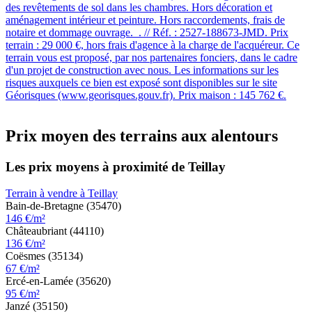
des revêtements de sol dans les chambres. Hors décoration et
aménagement intérieur et peinture. Hors raccordements, frais de
notaire et dommage ouvrage. . // Réf. : 2527-188673-JMD. Prix
terrain : 29 000 €, hors frais d'agence à la charge de l'acquéreur. Ce
terrain vous est proposé, par nos partenaires fonciers, dans le cadre
d'un projet de construction avec nous. Les informations sur les
risques auxquels ce bien est exposé sont disponibles sur le site
Géorisques (www.georisques.gouv.fr). Prix maison : 145 762 €.
Prix moyen des terrains aux alentours
Les prix moyens à proximité de Teillay
Terrain à vendre à Teillay
Bain-de-Bretagne (35470)
146 €/m²
Châteaubriant (44110)
136 €/m²
Coësmes (35134)
67 €/m²
Ercé-en-Lamée (35620)
95 €/m²
Janzé (35150)