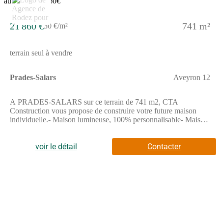
21 860 €
741 m²
30 €/m²
terrain seul à vendre
Prades-Salars
Aveyron 12
A PRADES-SALARS sur ce terrain de 741 m2, CTA
Construction vous propose de construire votre future maison
individuelle.- Maison lumineuse, 100% personnalisable- Maison
Basse Consommation, respectant la norme RE2020- Prestation
de décoration par une architecte d’intérieur offerte.Demandez
votre étude gratuite pour votre projet de construction !Contactez
voir le détail
Contacter
notre agence au (Numéro supprimé) (Agence de Rodez - CTA
Construction).Prix hors frais de notaire. Sous réserve de
disponibilité auprès de notre partenaire foncier. Visuels non
contractuels.Cette annonce a été créée et diffusée avec le logiciel
VITAHOME.