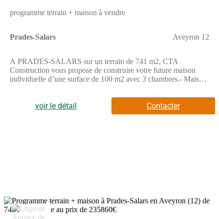
programme terrain + maison à vendre
Prades-Salars
Aveyron 12
A PRADES-SALARS sur un terrain de 741 m2, CTA
Construction vous propose de construire votre future maison
individuelle d’une surface de 100 m2 avec 3 chambres.- Maison
lumineuse, 100% personnalisable- Maison Basse
Consommation, respectant la norme RE2020- Prestation de
décoration par une architecte d’intérieur offerte.A PRADES-
voir le détail
Contacter
SALARS sur un terrain de 741 m2, Maisons Doméo vous
propose de construire votre future maison individuelle d’une
surface de 100 m² aménagés (+46 m² en combles aménageables)
avec 3 chambres.- Ce modèle de maison est disponible en 2 et 3
chambres- Maison basse consommation, respectant la norme
RE2020- Prestation de décoration par une architecte d’intérieur
offerte.Ce modèle de 100 m2 dispose de 3 chambres en rez-de-
chaussée, d’une belle pièce de vie et d'une salle-de-bain. Les
combles de 46 m² sont aménageables.Demandez votre étude
gratuite pour votre projet de construction !Contactez notre
agence au (Numéro supprimé) (Agence de Rodez - CTA
2
Construction).Prix hors dommages-ouvrage, peintures, sols des