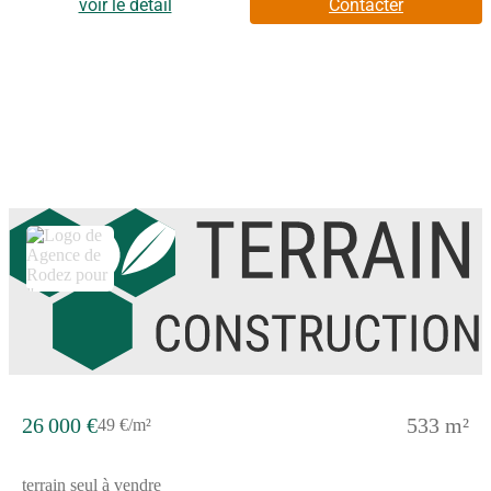
décoration par une architecte d’intérieur offerte.Cette maison
voir le détail
Contacter
dispose de 3 chambres dont une avec espace dressing, d'un
bureau et d'un garage double.Demandez votre étude gratuite
pour votre projet de construction !Contactez notre agence au
(Numéro supprimé) (Agence de Rodez - CTA
Construction).Prix hors dommages-ouvrage, peintures, sols des
chambres, portes et aménagement, hors terrassement, terrain
viabilisé, frais de notaire non compris, frais divers non compris.
Terrain sélectionné et vu pour vous sous réserve de disponibilité
et au prix indiqué par notre partenaire foncier. Visuels non
contractuels.Cette annonce a été créée et diffusée avec le logiciel
VITAHOME.
26 000 €
533 m²
49 €/m²
terrain seul à vendre