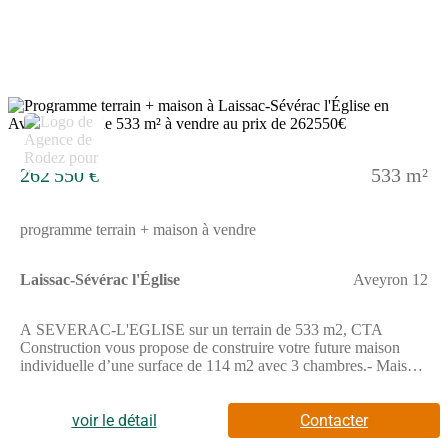
5
262 550 €
533 m²
programme terrain + maison à vendre
Laissac-Sévérac l'Église
Aveyron 12
A SEVERAC-L'EGLISE sur un terrain de 533 m2, CTA
Construction vous propose de construire votre future maison
individuelle d’une surface de 114 m2 avec 3 chambres.- Maison
lumineuse, 100% personnalisable- Maison Basse
Consommation, respectant la norme RE2020- Prestation de
décoration par une architecte d’intérieur offerte.A SEVERAC-
voir le détail
Contacter
L'EGLISE sur un terrain de 533 m2, Maisons Doméo vous