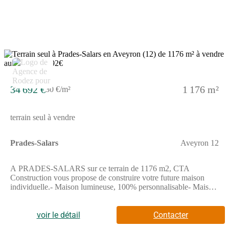
VITAHOME.
34 692 €
1 176 m²
30 €/m²
terrain seul à vendre
Prades-Salars
Aveyron 12
A PRADES-SALARS sur ce terrain de 1176 m2, CTA
Construction vous propose de construire votre future maison
individuelle.- Maison lumineuse, 100% personnalisable- Maison
Basse Consommation, respectant la norme RE2020- Prestation
de décoration par une architecte d’intérieur offerte.Demandez
votre étude gratuite pour votre projet de construction !Contactez
voir le détail
Contacter
notre agence au (Numéro supprimé) (Agence de Rodez - CTA