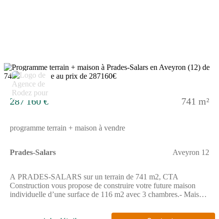
(Agence de Rodez - CTA Construction).Prix hors dommages-
ouvrage, peintures, sols des chambres, portes et aménagement,
hors terrassement, terrain viabilisé, frais de notaire non compris,
frais divers non compris. Terrain sélectionné et vu pour vous
sous réserve de disponibilité et au prix indiqué par notre
partenaire foncier. Visuels non contractuels.Cette annonce a été
créée et diffusée avec le logiciel VITAHOME.
5
287 160 €
741 m²
programme terrain + maison à vendre
Prades-Salars
Aveyron 12
A PRADES-SALARS sur un terrain de 741 m2, CTA
Construction vous propose de construire votre future maison
individuelle d’une surface de 116 m2 avec 3 chambres.- Maison
lumineuse, 100% personnalisable- Maison Basse
Consommation, respectant la norme RE2020- Prestation de