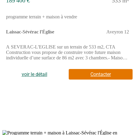
189 400 €
533 m²
programme terrain + maison à vendre
Laissac-Sévérac l'Église
Aveyron 12
A SEVERAC-L'EGLISE sur un terrain de 533 m2, CTA
Construction vous propose de construire votre future maison
individuelle d’une surface de 86 m2 avec 3 chambres.- Maison
lumineuse, 100% personnalisable- Maison Basse
Consommation, respectant la norme RE2020- Prestation de
décoration par une architecte d’intérieur offerte.A SEVERAC-
voir le détail
Contacter
L'EGLISE sur un terrain de 533 m2, Maisons Doméo vous
propose de construire votre future maison individuelle d’une
surface de 86 m2 avec 3 chambres.- Ce modèle de maison est
disponible en 2 et 3 chambres- Maison basse consommation,
respectant la norme RE2020- Prestation de décoration par une
architecte d’intérieur offerte.Ce modèle dispose de 3 chambres
avec placards, d’une belle pièce de vie et d’un espace de
rangement.Demandez votre étude gratuite pour votre projet de
construction !Contactez notre agence au (Numéro supprimé)
(Agence de Rodez - CTA Construction).Prix hors dommages-
ouvrage, peintures, sols des chambres, portes et aménagement,