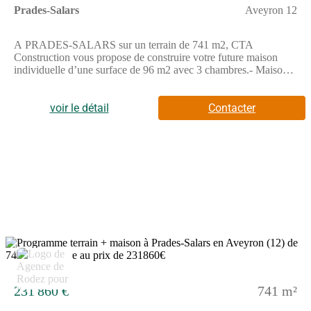
Prades-Salars
Aveyron 12
A PRADES-SALARS sur un terrain de 741 m2, CTA
Construction vous propose de construire votre future maison
individuelle d’une surface de 96 m2 avec 3 chambres.- Maison
lumineuse, 100% personnalisable- Maison Basse
Consommation, respectant la norme RE2020- Prestation de
décoration par une architecte d’intérieur offerte.Cette maison
voir le détail
Contacter
dispose de 3 chambres dont une avec dressing, d'un cellier et
d'un garage.Demandez votre étude gratuite pour votre projet de
construction !Contactez notre agence au (Numéro supprimé)
(Agence de Rodez - CTA Construction).Prix hors dommages-
ouvrage, peintures, sols des chambres, portes et aménagement,
hors terrassement, terrain viabilisé, frais de notaire non compris,
frais divers non compris. Terrain sélectionné et vu pour vous
sous réserve de disponibilité et au prix indiqué par notre
partenaire foncier. Visuels non contractuels.Cette annonce a été
créée et diffusée avec le logiciel VITAHOME.
3
231 860 €
741 m²