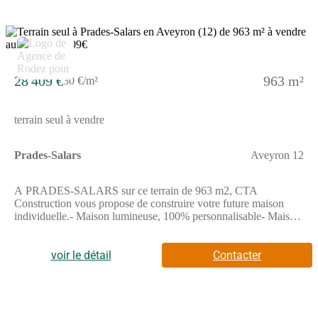
28 409 €
963 m²
30 €/m²
terrain seul à vendre
Prades-Salars
Aveyron 12
A PRADES-SALARS sur ce terrain de 963 m2, CTA
Construction vous propose de construire votre future maison
individuelle.- Maison lumineuse, 100% personnalisable- Maison
Basse Consommation, respectant la norme RE2020- Prestation
de décoration par une architecte d’intérieur offerte.Demandez
votre étude gratuite pour votre projet de construction !Contactez
voir le détail
Contacter
notre agence au (Numéro supprimé) (Agence de Rodez - CTA
Construction).Prix hors frais de notaire. Sous réserve de
disponibilité auprès de notre partenaire foncier. Visuels non
contractuels.Cette annonce a été créée et diffusée avec le logiciel