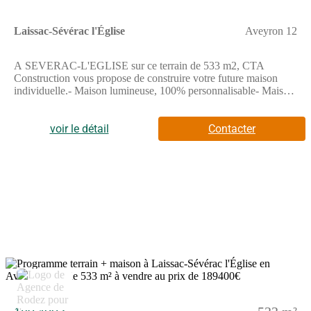
Laissac-Sévérac l'Église
Aveyron 12
A SEVERAC-L'EGLISE sur ce terrain de 533 m2, CTA
Construction vous propose de construire votre future maison
individuelle.- Maison lumineuse, 100% personnalisable- Maison
Basse Consommation, respectant la norme RE2020- Prestation
de décoration par une architecte d’intérieur offerte.Demandez
votre étude gratuite pour votre projet de construction !Contactez
voir le détail
Contacter
notre agence au (Numéro supprimé) (Agence de Rodez - CTA
Construction).Prix hors frais de notaire. Sous réserve de
disponibilité auprès de notre partenaire foncier. Visuels non
contractuels.Cette annonce a été créée et diffusée avec le logiciel
VITAHOME.
5