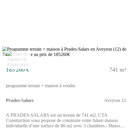
Construction).Prix hors frais de notaire. Sous réserve de
disponibilité auprès de notre partenaire foncier. Visuels non
contractuels.Cette annonce a été créée et diffusée avec le logiciel
VITAHOME.
5
185 260 €
741 m²
programme terrain + maison à vendre
Prades-Salars
Aveyron 12
A PRADES-SALARS sur un terrain de 741 m2, CTA
Construction vous propose de construire votre future maison
individuelle d’une surface de 86 m2 avec 3 chambres.- Maison
lumineuse, 100% personnalisable- Maison Basse