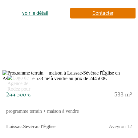
lumineuse, 100% personnalisable- Maison Basse
Consommation, respectant la norme RE2020- Prestation de
décoration par une architecte d’intérieur offerte.Demandez votre
voir le détail
Contacter
étude gratuite pour votre projet de construction !Contactez notre
agence au (Numéro supprimé) (Agence de Rodez - CTA
Construction).Prix hors dommages-ouvrage, peintures, sols des
chambres, portes et aménagement, hors terrassement, terrain non
viabilisé, frais de notaire non compris, frais divers non compris.
Terrain sélectionné et vu pour vous sous réserve de disponibilité
et au prix indiqué par notre partenaire foncier. Visuels non
contractuels.Cette annonce a été créée et diffusée avec le logiciel
VITAHOME.
4
244 500 €
533 m²
programme terrain + maison à vendre
Laissac-Sévérac l'Église
Aveyron 12