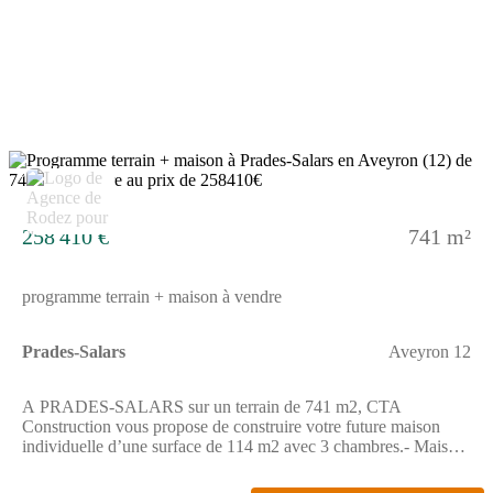
Construction).Prix hors dommages-ouvrage, peintures, sols des
chambres, portes et aménagement, hors terrassement, terrain
viabilisé, frais de notaire non compris, frais divers non compris.
Terrain sélectionné et vu pour vous sous réserve de disponibilité
et au prix indiqué par notre partenaire foncier. Visuels non
contractuels.Cette annonce a été créée et diffusée avec le logiciel
VITAHOME.
5
258 410 €
741 m²
programme terrain + maison à vendre
Prades-Salars
Aveyron 12
A PRADES-SALARS sur un terrain de 741 m2, CTA
Construction vous propose de construire votre future maison
individuelle d’une surface de 114 m2 avec 3 chambres.- Maison
lumineuse, 100% personnalisable- Maison Basse
Consommation, respectant la norme RE2020- Prestation de