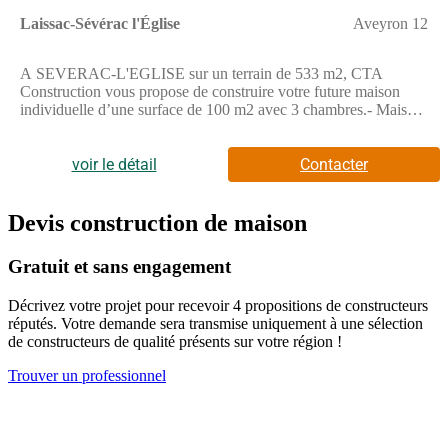
Laissac-Sévérac l'Église
Aveyron 12
A SEVERAC-L'EGLISE sur un terrain de 533 m2, CTA
Construction vous propose de construire votre future maison
individuelle d’une surface de 100 m2 avec 3 chambres.- Maison
lumineuse, 100% personnalisable- Maison Basse
Consommation, respectant la norme RE2020- Prestation de
décoration par une architecte d’intérieur offerte.Demandez votre
voir le détail
Contacter
étude gratuite pour votre projet de construction !Contactez notre
agence au (Numéro supprimé) (Agence de Rodez - CTA
Construction).Prix hors dommages-ouvrage, peintures, sols des
Devis construction de maison
chambres, portes et aménagement, hors terrassement, terrain non
viabilisé, frais de notaire non compris, frais divers non compris.
Gratuit et sans engagement
Terrain sélectionné et vu pour vous sous réserve de disponibilité
et au prix indiqué par notre partenaire foncier. Visuels non
Décrivez votre projet pour recevoir 4 propositions de constructeurs
contractuels.Cette annonce a été créée et diffusée avec le logiciel
réputés. Votre demande sera transmise uniquement à une sélection
VITAHOME.
de constructeurs de qualité présents sur votre région !
Trouver un professionnel