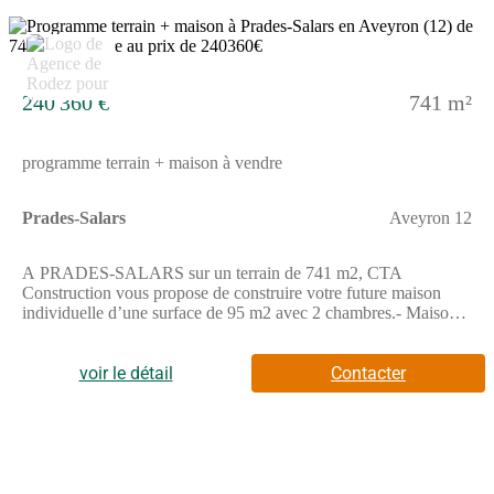
5
240 360 €
741 m²
programme terrain + maison à vendre
Prades-Salars
Aveyron 12
A PRADES-SALARS sur un terrain de 741 m2, CTA
Construction vous propose de construire votre future maison
individuelle d’une surface de 95 m2 avec 2 chambres.- Maison
lumineuse, 100% personnalisable- Maison Basse
Consommation, respectant la norme RE2020- Prestation de
décoration par une architecte d’intérieur offerte.A PRADES-
voir le détail
Contacter
SALARS sur un terrain de 741 m2, Maisons Doméo vous
propose de construire votre future maison individuelle d’une
surface de 95 m2 avec 2 chambres.- Maison basse
consommation, respectant la norme RE2020- Prestation de
décoration par une architecte d’intérieur offerte.Ce modèle
dispose de 2 chambres et d'un bureau, d'un cellier et d'une belle