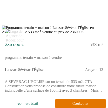
ouvrage, peintures, sols des chambres, portes et aménagement,
hors terrassement, terrain non viabilisé, frais de notaire non
compris, frais divers non compris. Terrain sélectionné et vu pour
vous sous réserve de disponibilité et au prix indiqué par notre
partenaire foncier. Visuels non contractuels.Cette annonce a été
créée et diffusée avec le logiciel VITAHOME.
2
236 000 €
533 m²
programme terrain + maison à vendre
Laissac-Sévérac l'Église
Aveyron 12
A SEVERAC-L'EGLISE sur un terrain de 533 m2, CTA
Construction vous propose de construire votre future maison
individuelle d’une surface de 100 m2 avec 3 chambres.- Maison
lumineuse, 100% personnalisable- Maison Basse
Consommation, respectant la norme RE2020- Prestation de
décoration par une architecte d’intérieur offerte.A SEVERAC-
voir le détail
Contacter
L'EGLISE sur un terrain de 533 m2, Maisons Doméo vous