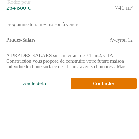
264 860 €
741 m²
programme terrain + maison à vendre
Prades-Salars
Aveyron 12
A PRADES-SALARS sur un terrain de 741 m2, CTA
Construction vous propose de construire votre future maison
individuelle d’une surface de 111 m2 avec 3 chambres.- Maison
lumineuse, 100% personnalisable- Maison Basse
Consommation, respectant la norme RE2020- Prestation de
décoration par une architecte d’intérieur offerte.A PRADES-
voir le détail
Contacter
SALARS sur un terrain de 741 m2, Maisons Doméo vous
propose de construire votre future maison individuelle d’une
surface de 111 m2 avec 3 chambres.- Maison basse
consommation, respectant la norme RE2020- Prestation de
décoration par une architecte d’intérieur offerte.Ce modèle
dispose d'une chambre et d'un bureau au rez-de-chaussée, d'une
salle-de-bain et d'un grand séjour. A l'étage, vous trouverez 2
chambres et une salle-de-bain. Un garage de 21 m² est
également présent.Demandez votre étude gratuite pour votre