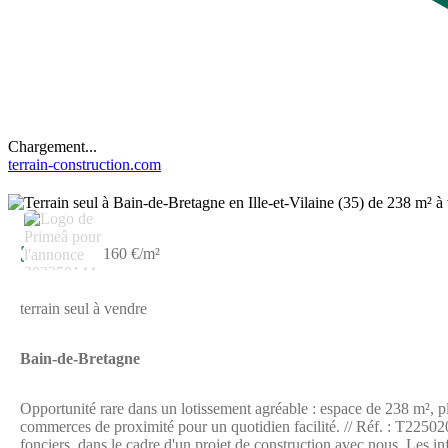
Chargement...
terrain-construction.com
38 000 €
160 €/m²
terrain seul à vendre
Bain-de-Bretagne
Opportunité rare dans un lotissement agréable : espace de 238 m², pla
commerces de proximité pour un quotidien facilité. // Réf. : T225020. 
fonciers, dans le cadre d'un projet de construction avec nous. Les i