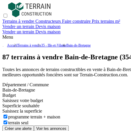
Terrains à vendre
Constructeurs
Faire construire
Prix terrains m²
Vendre un terrain
Devis maison
Vendre un terrain
Devis maison
Menu
Accueil
Terrains à vendre
35 - Ille-et-Vilaine
Bain-de-Bretagne
87 terrains à vendre Bain-de-Bretagne (35
Toutes les annonces de terrains constructibles en vente
à Bain-de-Bre
meilleures opportunités foncières sont sur
Terrain-Construction.com
.
Département / Commune
Bain-de-Bretagne
Budget
Saisissez votre budget
Superficie souhaitée
Saisissez la superficie
programme terrain + maison
terrain seul
Créer une alerte
Voir les annonces