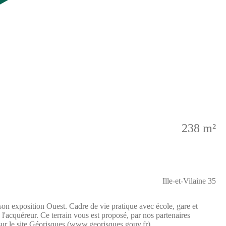
238 m²
Ille-et-Vilaine 35
 son exposition Ouest. Cadre de vie pratique avec école, gare et
 l'acquéreur. Ce terrain vous est proposé, par nos partenaires
 sur le site Géorisques (www.georisques.gouv.fr).