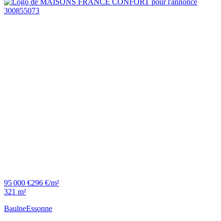
95 000 €
296 €/m²
321 m²
Baulne
Essonne