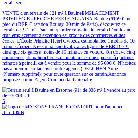
terrain seul
VENTE d'un terrain de 321 m² à BaulneEMPLACEMENT
PRIVILÉGIÉ - PROCHE FERTE ALLAISÀ Baulne (91590) au
pied du RER C (station Bouray, 30 min de Paris), découvrez ce
terrain de 321 m². Dans un quartier convoité, le terrain bénéficiant
d'un emplacement d'exception est proche des commerces et des
écoles. L'École Primaire Henri Gwozdz est implantée à moins de 10
minutes à pied. Niveau transports, il y a les lignes de RER D et C
ainsi que six gares à moins de 10 minutes en voiture. On trouve cinq
commerces, deux boucheries-charcuteries et une épicerie à quelques
minutes à peine.Il est à vendre pour la somme de 95 000 €. N'hésitez
pas à prendre contact avec notre agence (DELOHEN Anne :
(Numéro supprimé)) pour toute question sur ce terrain.Annonce
proposée par un Agent Commercial Partenaire.
5