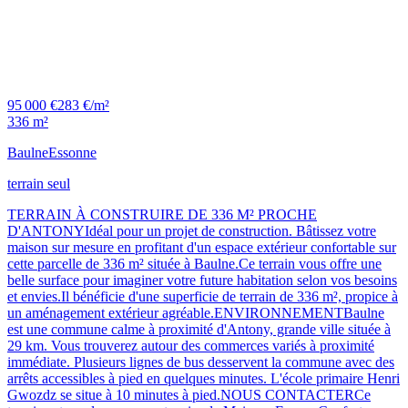
95 000 €
283 €/m²
336 m²
Baulne
Essonne
terrain seul
TERRAIN À CONSTRUIRE DE 336 M² PROCHE
D'ANTONYIdéal pour un projet de construction. Bâtissez votre
maison sur mesure en profitant d'un espace extérieur confortable sur
cette parcelle de 336 m² située à Baulne.Ce terrain vous offre une
belle surface pour imaginer votre future habitation selon vos besoins
et envies.Il bénéficie d'une superficie de terrain de 336 m², propice à
un aménagement extérieur agréable.ENVIRONNEMENTBaulne
est une commune calme à proximité d'Antony, grande ville située à
29 km. Vous trouverez autour des commerces variés à proximité
immédiate. Plusieurs lignes de bus desservent la commune avec des
arrêts accessibles à pied en quelques minutes. L'école primaire Henri
Gwozdz se situe à 10 minutes à pied.NOUS CONTACTERCe