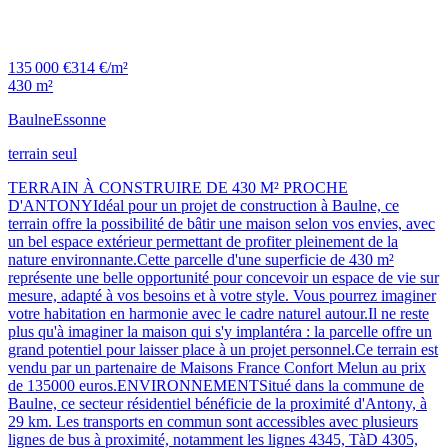
135 000 €
314 €/m²
430 m²
Baulne
Essonne
terrain seul
TERRAIN À CONSTRUIRE DE 430 M² PROCHE
D'ANTONYIdéal pour un projet de construction à Baulne, ce
terrain offre la possibilité de bâtir une maison selon vos envies, avec
un bel espace extérieur permettant de profiter pleinement de la
nature environnante.Cette parcelle d'une superficie de 430 m²
représente une belle opportunité pour concevoir un espace de vie sur
mesure, adapté à vos besoins et à votre style. Vous pourrez imaginer
votre habitation en harmonie avec le cadre naturel autour.Il ne reste
plus qu'à imaginer la maison qui s'y implantéra : la parcelle offre un
grand potentiel pour laisser place à un projet personnel.Ce terrain est
vendu par un partenaire de Maisons France Confort Melun au prix
de 135000 euros.ENVIRONNEMENTSitué dans la commune de
Baulne, ce secteur résidentiel bénéficie de la proximité d'Antony, à
29 km. Les transports en commun sont accessibles avec plusieurs
lignes de bus à proximité, notamment les lignes 4345, TàD 4305,