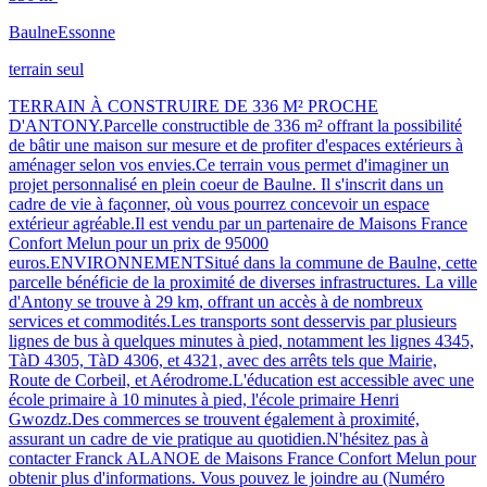
Baulne
Essonne
terrain seul
TERRAIN À CONSTRUIRE DE 336 M² PROCHE
D'ANTONY.Parcelle constructible de 336 m² offrant la possibilité
de bâtir une maison sur mesure et de profiter d'espaces extérieurs à
aménager selon vos envies.Ce terrain vous permet d'imaginer un
projet personnalisé en plein coeur de Baulne. Il s'inscrit dans un
cadre de vie à façonner, où vous pourrez concevoir un espace
extérieur agréable.Il est vendu par un partenaire de Maisons France
Confort Melun pour un prix de 95000
euros.ENVIRONNEMENTSitué dans la commune de Baulne, cette
parcelle bénéficie de la proximité de diverses infrastructures. La ville
d'Antony se trouve à 29 km, offrant un accès à de nombreux
services et commodités.Les transports sont desservis par plusieurs
lignes de bus à quelques minutes à pied, notamment les lignes 4345,
TàD 4305, TàD 4306, et 4321, avec des arrêts tels que Mairie,
Route de Corbeil, et Aérodrome.L'éducation est accessible avec une
école primaire à 10 minutes à pied, l'école primaire Henri
Gwozdz.Des commerces se trouvent également à proximité,
assurant un cadre de vie pratique au quotidien.N'hésitez pas à
contacter Franck ALANOE de Maisons France Confort Melun pour
obtenir plus d'informations. Vous pouvez le joindre au (Numéro