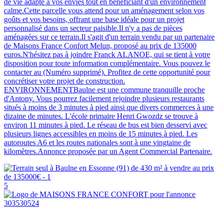
de vie adapté à vos envies tout en bénéficiant d'un environnement
calme.Cette parcelle vous attend pour un aménagement selon vos
goûts et vos besoins, offrant une base idéale pour un projet
personnalisé dans un secteur paisible.Il n'y a pas de pièces
aménagées sur ce terrain.Il s'agit d'un terrain vendu par un partenaire
de Maisons France Confort Melun, proposé au prix de 135000
euros.N'hésitez pas à joindre Franck ALANOE, qui se tient à votre
disposition pour toute information complémentaire. Vous pouvez le
contacter au (Numéro supprimé). Profitez de cette opportunité pour
concrétiser votre projet de construction.
ENVIRONNEMENTBaulne est une commune tranquille proche
d'Antony. Vous pourrez facilement rejoindre plusieurs restaurants
situés à moins de 3 minutes à pied ainsi que divers commerces à une
dizaine de minutes. L'école primaire Henri Gwozdz se trouve à
environ 11 minutes à pied. Le réseau de bus est bien desservi avec
plusieurs lignes accessibles en moins de 15 minutes à pied. Les
autoroutes A6 et les routes nationales sont à une vingtaine de
kilomètres.Annonce proposée par un Agent Commercial Partenaire.
5