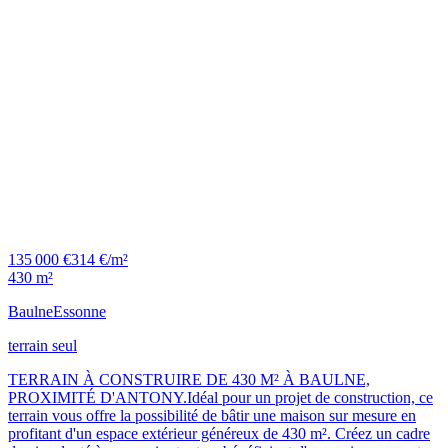
135 000 €
314 €/m²
430 m²
Baulne
Essonne
terrain seul
TERRAIN À CONSTRUIRE DE 430 M² À BAULNE,
PROXIMITÉ D'ANTONY.Idéal pour un projet de construction, ce
terrain vous offre la possibilité de bâtir une maison sur mesure en
profitant d'un espace extérieur généreux de 430 m². Créez un cadre