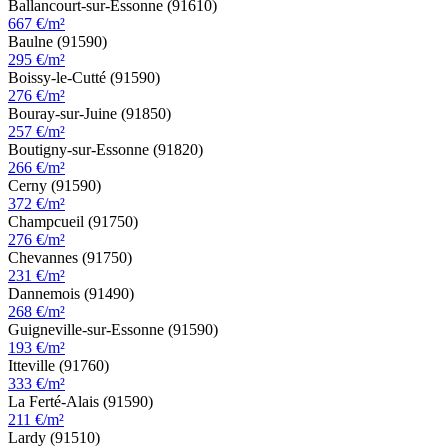
Ballancourt-sur-Essonne (91610)
667 €/m²
Baulne (91590)
295 €/m²
Boissy-le-Cutté (91590)
276 €/m²
Bouray-sur-Juine (91850)
257 €/m²
Boutigny-sur-Essonne (91820)
266 €/m²
Cerny (91590)
372 €/m²
Champcueil (91750)
276 €/m²
Chevannes (91750)
231 €/m²
Dannemois (91490)
268 €/m²
Guigneville-sur-Essonne (91590)
193 €/m²
Itteville (91760)
333 €/m²
La Ferté-Alais (91590)
211 €/m²
Lardy (91510)