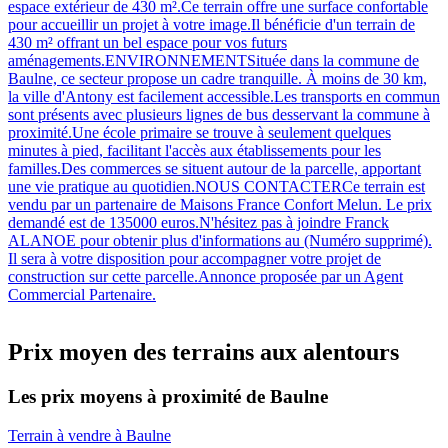
espace extérieur de 430 m².Ce terrain offre une surface confortable
pour accueillir un projet à votre image.Il bénéficie d'un terrain de
430 m² offrant un bel espace pour vos futurs
aménagements.ENVIRONNEMENTSituée dans la commune de
Baulne, ce secteur propose un cadre tranquille. À moins de 30 km,
la ville d'Antony est facilement accessible.Les transports en commun
sont présents avec plusieurs lignes de bus desservant la commune à
proximité.Une école primaire se trouve à seulement quelques
minutes à pied, facilitant l'accès aux établissements pour les
familles.Des commerces se situent autour de la parcelle, apportant
une vie pratique au quotidien.NOUS CONTACTERCe terrain est
vendu par un partenaire de Maisons France Confort Melun. Le prix
demandé est de 135000 euros.N'hésitez pas à joindre Franck
ALANOE pour obtenir plus d'informations au (Numéro supprimé).
Il sera à votre disposition pour accompagner votre projet de
construction sur cette parcelle.Annonce proposée par un Agent
Commercial Partenaire.
Prix moyen des terrains aux alentours
Les prix moyens à proximité de Baulne
Terrain à vendre à Baulne