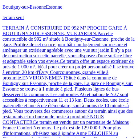
Boutigny-sur-Essonne
Essonne
terrain seul
TERRAIN À CONSTRUIRE DE 992 M² PROCHE GARE À
BOUTIGNY-SUR-ESSONNE, VUE JARDIN.Parcelle
constructible de 992 m² située à Boutigny-sur-Essonne, proche de la
gare. Profitez de cet espace pour bâtir un logement sur mesure et
aménager un extérieur agréable avec une vue sur jardin.Il n'y a pas
de construction sur cette parcelle, vous disposez d'une surface libre
et adaptable selon vos envies.Ce terrain offre un espace extérieur de
près de 1 000 m², idéal pour créer un projet personnalisé.Il se trouve
à environ 20 km d'Évry-Courcouronnes, grande ville à
proximité.ENVIRONNEMENTSitué dans la commune de
Boutigny-sur-Essonne, proche de la gare. La gare de Boutigny-sur-
Essonne se trouve à 1 minute à pied. Plusieurs lignes de bus
desservent la commune. Les autoroutes A6 et nationale N37 sont
accessibles à respectivement 11 et 13 km. Deux écoles, une école
maternelle et une école élémentaire, sont à moins de 10 minutes à
pied. Vous trouverez des commerces autour du terrain ainsi que des
restaurants et un bureau de poste à proximité.NOUS
CONTACTERCe terrain est vendu par un partenaire de Maisons
France Confort Nemours. Le prix est de 129 000 €.Pour plus
d'informations, n'hésitez pas à joindre Anne DELOHEN au