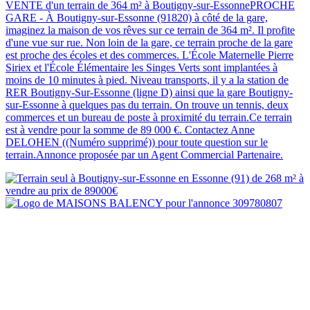
VENTE d'un terrain de 364 m² à Boutigny-sur-EssonnePROCHE
GARE - À Boutigny-sur-Essonne (91820) à côté de la gare,
imaginez la maison de vos rêves sur ce terrain de 364 m². Il profite
d'une vue sur rue. Non loin de la gare, ce terrain proche de la gare
est proche des écoles et des commerces. L'École Maternelle Pierre
Siriex et l'École Élémentaire les Singes Verts sont implantées à
moins de 10 minutes à pied. Niveau transports, il y a la station de
RER Boutigny-Sur-Essonne (ligne D) ainsi que la gare Boutigny-
sur-Essonne à quelques pas du terrain. On trouve un tennis, deux
commerces et un bureau de poste à proximité du terrain.Ce terrain
est à vendre pour la somme de 89 000 €. Contactez Anne
DELOHEN ((Numéro supprimé)) pour toute question sur le
terrain.Annonce proposée par un Agent Commercial Partenaire.