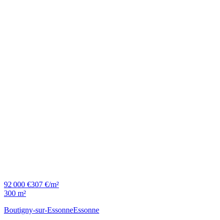
92 000 €
307 €/m²
300 m²
Boutigny-sur-Essonne
Essonne