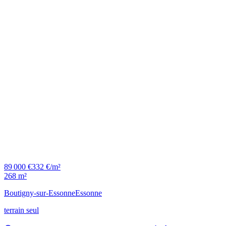
89 000 €
332 €/m²
268 m²
Boutigny-sur-Essonne
Essonne
terrain seul