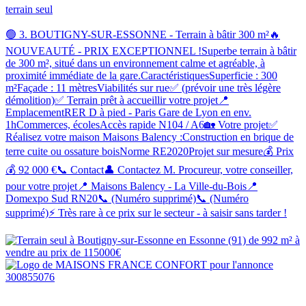
terrain seul
🟢 3. BOUTIGNY-SUR-ESSONNE - Terrain à bâtir 300 m²🔥
NOUVEAUTÉ - PRIX EXCEPTIONNEL !Superbe terrain à bâtir
de 300 m², situé dans un environnement calme et agréable, à
proximité immédiate de la gare.CaractéristiquesSuperficie : 300
m²Façade : 11 mètresViabilités sur rue✅ (prévoir une très légère
démolition)✅ Terrain prêt à accueillir votre projet📍
EmplacementRER D à pied - Paris Gare de Lyon en env.
1hCommerces, écolesAccès rapide N104 / A6🏡 Votre projet✅
Réalisez votre maison Maisons Balency :Construction en brique de
terre cuite ou ossature boisNorme RE2020Projet sur mesure💰 Prix
💰 92 000 €📞 Contact👤 Contactez M. Procureur, votre conseiller,
pour votre projet📍 Maisons Balency - La Ville-du-Bois📍
Domexpo Sud RN20📞 (Numéro supprimé)📞 (Numéro
supprimé)⚡ Très rare à ce prix sur le secteur - à saisir sans tarder !