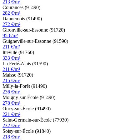
213 €/m²
Courances (91490)
282 €/m²
Dannemois (91490)
272 €/m²
Gironville-sur-Essonne (91720)
95 €/m²
Guigneville-sur-Essonne (91590)
211 €/m²
Itteville (91760)
333 €/m²
La Ferté-Alais (91590)
211 €/m²
Maisse (91720)
215 €/m²
Milly-la-Forêt (91490)
236 €/m²
Moigny-sur-École (91490)
278 €/m²
Oncy-sur-École (91490)
221 €/m²
Saint-Germain-sur-École (77930)
232 €/m²
Soisy-sur-École (91840)
218 €/m²