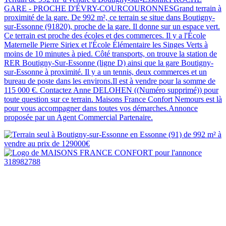
GARE - PROCHE D'ÉVRY-COURCOURONNESGrand terrain à
proximité de la gare. De 992 m², ce terrain se situe dans Boutigny-
sur-Essonne (91820), proche de la gare. Il donne sur un espace vert.
Ce terrain est proche des écoles et des commerces. Il y a l'École
Maternelle Pierre Siriex et l'École Élémentaire les Singes Verts à
moins de 10 minutes à pied. Côté transports, on trouve la station de
RER Boutigny-Sur-Essonne (ligne D) ainsi que la gare Boutigny-
sur-Essonne à proximité. Il y a un tennis, deux commerces et un
bureau de poste dans les environs.Il est à vendre pour la somme de
115 000 €. Contactez Anne DELOHEN ((Numéro supprimé)) pour
toute question sur ce terrain. Maisons France Confort Nemours est là
pour vous accompagner dans toutes vos démarches.Annonce
proposée par un Agent Commercial Partenaire.