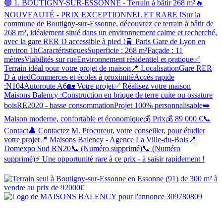
🟢 1. BOUTIGNY-SUR-ESSONNE - Terrain à bâtir 268 m²🔥
NOUVEAUTÉ - PRIX EXCEPTIONNEL ET RARE !Sur la
commune de Boutigny-sur-Essonne, découvrez ce terrain à bâtir de
268 m², idéalement situé dans un environnement calme et recherché,
avec la gare RER D accessible à pied !🚆 Paris Gare de Lyon en
environ 1hCaractéristiquesSuperficie : 268 m²Façade : 11
mètresViabilités sur rueEnvironnement résidentiel et pratique✅
Terrain idéal pour votre projet de maison📍 LocalisationGare RER
D à piedCommerces et écoles à proximitéAccès rapide
:N104Autoroute A6🏡 Votre projet✅ Réalisez votre maison
Maisons Balency :Construction en brique de terre cuite ou ossature
boisRE2020 - basse consommationProjet 100% personnalisable➡️
Maison moderne, confortable et économique💰 Prix💰 89 000 €📞
Contact👤 Contactez M. Procureur, votre conseiller, pour étudier
votre projet📍 Maisons Balency - Agence La Ville-du-Bois📍
Domexpo Sud RN20📞 (Numéro supprimé)📞 (Numéro
supprimé)⚡ Une opportunité rare à ce prix - à saisir rapidement !