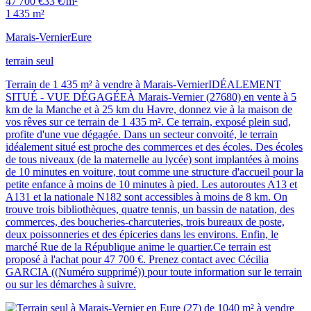
47 700 €
33 €/m²
1 435 m²
Marais-Vernier
Eure
terrain seul
Terrain de 1 435 m² à vendre à Marais-VernierIDÉALEMENT
SITUÉ - VUE DÉGAGÉEÀ Marais-Vernier (27680) en vente à 5
km de la Manche et à 25 km du Havre, donnez vie à la maison de
vos rêves sur ce terrain de 1 435 m². Ce terrain, exposé plein sud,
profite d'une vue dégagée. Dans un secteur convoité, le terrain
idéalement situé est proche des commerces et des écoles. Des écoles
de tous niveaux (de la maternelle au lycée) sont implantées à moins
de 10 minutes en voiture, tout comme une structure d'accueil pour la
petite enfance à moins de 10 minutes à pied. Les autoroutes A13 et
A131 et la nationale N182 sont accessibles à moins de 8 km. On
trouve trois bibliothèques, quatre tennis, un bassin de natation, des
commerces, des boucheries-charcuteries, trois bureaux de poste,
deux poissonneries et des épiceries dans les environs. Enfin, le
marché Rue de la République anime le quartier.Ce terrain est
proposé à l'achat pour 47 700 €. Prenez contact avec Cécilia
GARCIA ((Numéro supprimé)) pour toute information sur le terrain
ou sur les démarches à suivre.