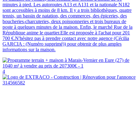
minutes à pied. Les autoroutes A13 et A131 et la nationale N182
sont accessibles à moins de 8 km. Il y a trois bibliothèques, quatre
tennis, un bassin de natation, des commerces, des épiceries, des
boucheries-charcuteries, deux poissonneries et trois bureaux de
poste à quelques minutes de la maison. Enfin, le marché Rue de la
République anime le quartier.Elle est proposée à l'achat pour 201
700 €.N'hésitez pas à prendre contact avec notre agence (Cécilia
GARCIA : (Numéro supprimé)) pour obtenir de plus amples
informations sur la maison.
4