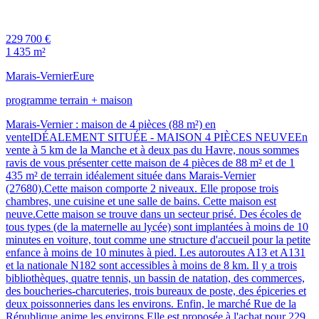
229 700 €
1 435 m²
Marais-Vernier
Eure
programme terrain + maison
Marais-Vernier : maison de 4 pièces (88 m²) en
venteIDÉALEMENT SITUÉE - MAISON 4 PIÈCES NEUVEEn
vente à 5 km de la Manche et à deux pas du Havre, nous sommes
ravis de vous présenter cette maison de 4 pièces de 88 m² et de 1
435 m² de terrain idéalement située dans Marais-Vernier
(27680).Cette maison comporte 2 niveaux. Elle propose trois
chambres, une cuisine et une salle de bains. Cette maison est
neuve.Cette maison se trouve dans un secteur prisé. Des écoles de
tous types (de la maternelle au lycée) sont implantées à moins de 10
minutes en voiture, tout comme une structure d'accueil pour la petite
enfance à moins de 10 minutes à pied. Les autoroutes A13 et A131
et la nationale N182 sont accessibles à moins de 8 km. Il y a trois
bibliothèques, quatre tennis, un bassin de natation, des commerces,
des boucheries-charcuteries, trois bureaux de poste, des épiceries et
deux poissonneries dans les environs. Enfin, le marché Rue de la
République anime les environs.Elle est proposée à l'achat pour 229