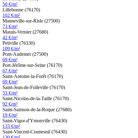
50 €/m²
Lillebonne (76170)
102 €/m²
Manneville-sur-Risle (27500)
73 €/m²
Marais-Vernier (27680)
42 €/m²
Petiville (76330)
109 €/m²
Pont-Audemer (27500)
69 €/m²
Port-Jérôme-sur-Seine (76170)
67 €/m²
Saint-Antoine-la-Forêt (76170)
69 €/m²
Saint-Jean-de-Folleville (76170)
53 €/m²
Saint-Nicolas-de-la-Taille (76170)
92 €/m²
Saint-Samson-de-la-Roque (27680)
19 €/m²
Saint-Vigor-d'Ymonville (76430)
133 €/m²
Saint-Vincent-Cramesnil (76430)
130 €/m²