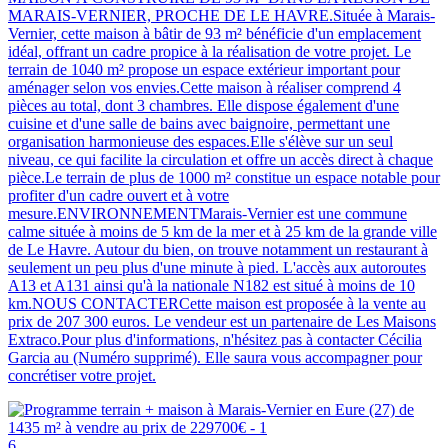
MARAIS-VERNIER, PROCHE DE LE HAVRE.Située à Marais-
Vernier, cette maison à bâtir de 93 m² bénéficie d'un emplacement
idéal, offrant un cadre propice à la réalisation de votre projet. Le
terrain de 1040 m² propose un espace extérieur important pour
aménager selon vos envies.Cette maison à réaliser comprend 4
pièces au total, dont 3 chambres. Elle dispose également d'une
cuisine et d'une salle de bains avec baignoire, permettant une
organisation harmonieuse des espaces.Elle s'élève sur un seul
niveau, ce qui facilite la circulation et offre un accès direct à chaque
pièce.Le terrain de plus de 1000 m² constitue un espace notable pour
profiter d'un cadre ouvert et à votre
mesure.ENVIRONNEMENTMarais-Vernier est une commune
calme située à moins de 5 km de la mer et à 25 km de la grande ville
de Le Havre. Autour du bien, on trouve notamment un restaurant à
seulement un peu plus d'une minute à pied. L'accès aux autoroutes
A13 et A131 ainsi qu'à la nationale N182 est situé à moins de 10
km.NOUS CONTACTERCette maison est proposée à la vente au
prix de 207 300 euros. Le vendeur est un partenaire de Les Maisons
Extraco.Pour plus d'informations, n'hésitez pas à contacter Cécilia
Garcia au (Numéro supprimé). Elle saura vous accompagner pour
concrétiser votre projet.
6