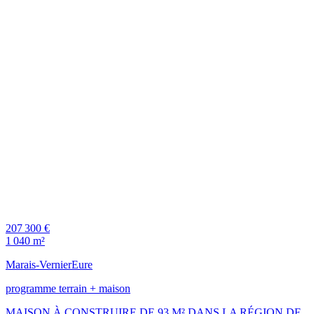
207 300 €
1 040 m²
Marais-Vernier
Eure
programme terrain + maison
MAISON À CONSTRUIRE DE 93 M² DANS LA RÉGION DE