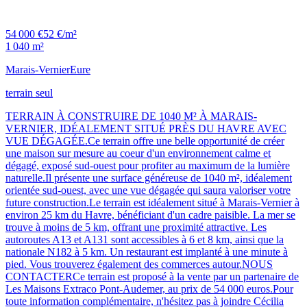
54 000 €
52 €/m²
1 040 m²
Marais-Vernier
Eure
terrain seul
TERRAIN À CONSTRUIRE DE 1040 M² À MARAIS-
VERNIER, IDÉALEMENT SITUÉ PRÈS DU HAVRE AVEC
VUE DÉGAGÉE.Ce terrain offre une belle opportunité de créer
une maison sur mesure au coeur d'un environnement calme et
dégagé, exposé sud-ouest pour profiter au maximum de la lumière
naturelle.Il présente une surface généreuse de 1040 m², idéalement
orientée sud-ouest, avec une vue dégagée qui saura valoriser votre
future construction.Le terrain est idéalement situé à Marais-Vernier à
environ 25 km du Havre, bénéficiant d'un cadre paisible. La mer se
trouve à moins de 5 km, offrant une proximité attractive. Les
autoroutes A13 et A131 sont accessibles à 6 et 8 km, ainsi que la
nationale N182 à 5 km. Un restaurant est implanté à une minute à
pied. Vous trouverez également des commerces autour.NOUS
CONTACTERCe terrain est proposé à la vente par un partenaire de
Les Maisons Extraco Pont-Audemer, au prix de 54 000 euros.Pour
toute information complémentaire, n'hésitez pas à joindre Cécilia