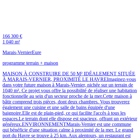
166 300 €
1 040 m²
Marais-Vernier
Eure
programme terrain + maison
MAISON À CONSTRUIRE DE 50 M² IDÉALEMENT SITUÉE
À MARAIS-VERNIER, PROXIMITÉ LE HAVREImaginez-vous
dans votre future maison à Marais-Vernier, nichée sur un terrain de
1040 m². Ce projet vous offre la possibilité de réaliser une habitation
fonctionnelle au sein d'un secteur proche de la mer.Cette maison à
bâtir comprend trois pièces, dont deux chambres. Vous trouverez
également une cuisine et une salle de bains équipée d'une
baignoire.Elle est de plain-pied, ce qui facilite l'accès à tous les
espaces.Le terrain dont elle dispose est spacieux, offrant un extérieur
généreux.ENVIRONNEMENTMarais-Vernier est une commune
qui bénéficie d'une situation calme à proximité de la mer. Le grand
port du Havre se trouve à 25 km. Aux alentours, un restaurant est