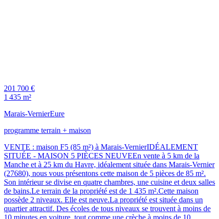
201 700 €
1 435 m²
Marais-Vernier
Eure
programme terrain + maison
VENTE : maison F5 (85 m²) à Marais-VernierIDÉALEMENT
SITUÉE - MAISON 5 PIÈCES NEUVEEn vente à 5 km de la
Manche et à 25 km du Havre, idéalement située dans Marais-Vernier
(27680), nous vous présentons cette maison de 5 pièces de 85 m².
Son intérieur se divise en quatre chambres, une cuisine et deux salles
de bains.Le terrain de la propriété est de 1 435 m².Cette maison
possède 2 niveaux. Elle est neuve.La propriété est située dans un
quartier attractif. Des écoles de tous niveaux se trouvent à moins de
10 minutes en voiture, tout comme une crèche à moins de 10