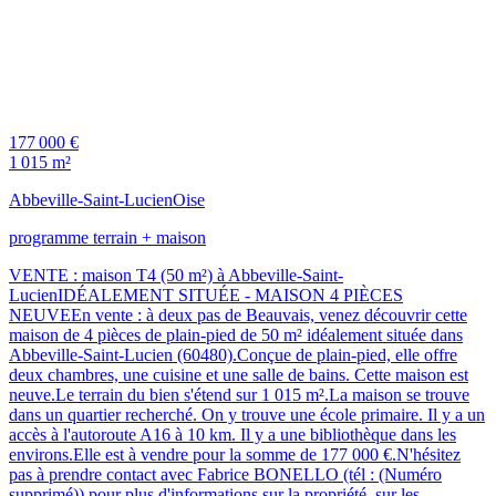
177 000 €
1 015 m²
Abbeville-Saint-Lucien
Oise
programme terrain + maison
VENTE : maison T4 (50 m²) à Abbeville-Saint-
LucienIDÉALEMENT SITUÉE - MAISON 4 PIÈCES
NEUVEEn vente : à deux pas de Beauvais, venez découvrir cette
maison de 4 pièces de plain-pied de 50 m² idéalement située dans
Abbeville-Saint-Lucien (60480).Conçue de plain-pied, elle offre
deux chambres, une cuisine et une salle de bains. Cette maison est
neuve.Le terrain du bien s'étend sur 1 015 m².La maison se trouve
dans un quartier recherché. On y trouve une école primaire. Il y a un
accès à l'autoroute A16 à 10 km. Il y a une bibliothèque dans les
environs.Elle est à vendre pour la somme de 177 000 €.N'hésitez
pas à prendre contact avec Fabrice BONELLO (tél : (Numéro
supprimé)) pour plus d'informations sur la propriété, sur les