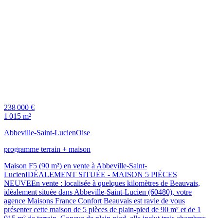
238 000 €
1 015 m²
Abbeville-Saint-Lucien
Oise
programme terrain + maison
Maison F5 (90 m²) en vente à Abbeville-Saint-
LucienIDÉALEMENT SITUÉE - MAISON 5 PIÈCES
NEUVEEn vente : localisée à quelques kilomètres de Beauvais,
idéalement située dans Abbeville-Saint-Lucien (60480), votre
agence Maisons France Confort Beauvais est ravie de vous
présenter cette maison de 5 pièces de plain-pied de 90 m² et de 1