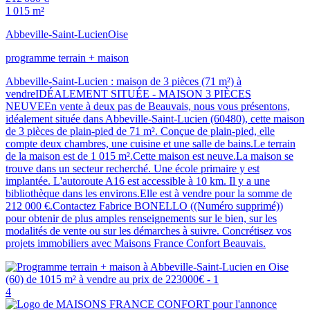
1 015 m²
Abbeville-Saint-Lucien
Oise
programme terrain + maison
Abbeville-Saint-Lucien : maison de 3 pièces (71 m²) à
vendreIDÉALEMENT SITUÉE - MAISON 3 PIÈCES
NEUVEEn vente à deux pas de Beauvais, nous vous présentons,
idéalement située dans Abbeville-Saint-Lucien (60480), cette maison
de 3 pièces de plain-pied de 71 m². Conçue de plain-pied, elle
compte deux chambres, une cuisine et une salle de bains.Le terrain
de la maison est de 1 015 m².Cette maison est neuve.La maison se
trouve dans un secteur recherché. Une école primaire y est
implantée. L'autoroute A16 est accessible à 10 km. Il y a une
bibliothèque dans les environs.Elle est à vendre pour la somme de
212 000 €.Contactez Fabrice BONELLO ((Numéro supprimé))
pour obtenir de plus amples renseignements sur le bien, sur les
modalités de vente ou sur les démarches à suivre. Concrétisez vos
projets immobiliers avec Maisons France Confort Beauvais.
4