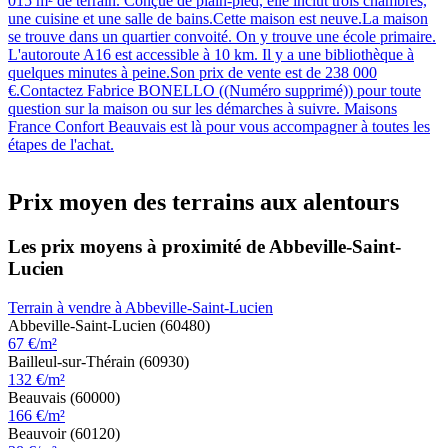
015 m² de terrain. Conçue de plain-pied, elle inclut trois chambres,
une cuisine et une salle de bains.Cette maison est neuve.La maison
se trouve dans un quartier convoité. On y trouve une école primaire.
L'autoroute A16 est accessible à 10 km. Il y a une bibliothèque à
quelques minutes à peine.Son prix de vente est de 238 000
€.Contactez Fabrice BONELLO ((Numéro supprimé)) pour toute
question sur la maison ou sur les démarches à suivre. Maisons
France Confort Beauvais est là pour vous accompagner à toutes les
étapes de l'achat.
Prix moyen des terrains aux alentours
Les prix moyens à proximité de Abbeville-Saint-
Lucien
Terrain à vendre à Abbeville-Saint-Lucien
Abbeville-Saint-Lucien (60480)
67 €/m²
Bailleul-sur-Thérain (60930)
132 €/m²
Beauvais (60000)
166 €/m²
Beauvoir (60120)