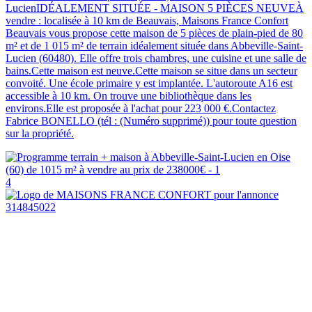
LucienIDÉALEMENT SITUÉE - MAISON 5 PIÈCES NEUVEÀ
vendre : localisée à 10 km de Beauvais, Maisons France Confort
Beauvais vous propose cette maison de 5 pièces de plain-pied de 80
m² et de 1 015 m² de terrain idéalement située dans Abbeville-Saint-
Lucien (60480). Elle offre trois chambres, une cuisine et une salle de
bains.Cette maison est neuve.Cette maison se situe dans un secteur
convoité. Une école primaire y est implantée. L'autoroute A16 est
accessible à 10 km. On trouve une bibliothèque dans les
environs.Elle est proposée à l'achat pour 223 000 €.Contactez
Fabrice BONELLO (tél : (Numéro supprimé)) pour toute question
sur la propriété.
4